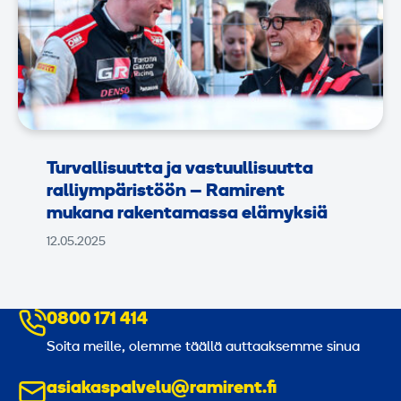
Turvallisuutta ja vastuullisuutta
ralliympäristöön – Ramirent
mukana rakentamassa elämyksiä
12.05.2025
0800 171 414
Soita meille, olemme täällä auttaaksemme sinua
asiakaspalvelu@ramirent.fi