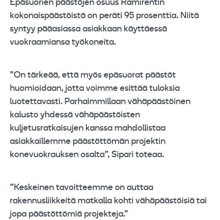
Epäsuorien päästöjen osuus Ramirentin
kokonaispäästöistä on peräti 95 prosenttia. Niitä
syntyy pääasiassa asiakkaan käyttäessä
vuokraamiansa työkoneita.
”On tärkeää, että myös epäsuorat päästöt
huomioidaan, jotta voimme esittää tuloksia
luotettavasti. Parhaimmillaan vähäpäästöinen
kalusto yhdessä vähäpäästöisten
kuljetusratkaisujen kanssa mahdollistaa
asiakkaillemme päästöttömän projektin
konevuokrauksen osalta”, Sipari toteaa.
”Keskeinen tavoitteemme on auttaa
rakennusliikkeitä matkalla kohti vähäpäästöisiä tai
jopa päästöttömiä projekteja.”