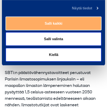
Näytä tiedot
FAKTA:
Salli kaikki
Science Based Targets initiative (SBTi)
on vuonna
2015 perustettu organisaatio, jonka muodostavat
Salli valinta
YK:n Global Compact -aloite, ympäristöjärjestö
WWF, ilmastoraportointiin keskittyvä CDP-järjestö
Kiellä
sekä Maailman luonnonvarainstituutti WRI.
SBTi:n päästövähennystavoitteet perustuvat
Pariisin ilmastosopimuksen linjauksiin – eli
maapallon ilmaston lämpeneminen halutaan
pysäyttää 1,5 celsius-asteeseen vuoteen 2050
mennessä, teollistamista edeltäneeseen aikaan
nähden. Ilmastotutkijat ovat laskeneet