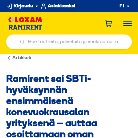
Hyppää
Kirjaudu
Asiakkaaksi
FI
sisältöön
Hae tuotteita, palveluita ja vuokraamoita
Hae tuotteita, palveluita ja vuokraamoita
Artikkeli
Ramirent sai SBTi-
hyväksynnän
ensimmäisenä
konevuokrausalan
yrityksenä – auttaa
osoittamaan oman