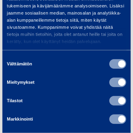
tukemiseen ja kävijämäärämme analysoimiseen. Lisäksi
jaamme sosiaalisen median, mainosalan ja analytiikka-
”Sähkökäyttöiselle kalustolle on ollut eniten
alan kumppaneillemme tietoja siitä, miten käytät
kysyntää sisätiloissa ja kaupunkiympäristöissä,
sivustoamme. Kumppanimme voivat yhdistää näitä
koska ne eivät tuota pakokaasuja eivätkä
tietoja muihin tietoihin, joita olet antanut heille tai joita on
melusaastetta”, Palsio kertoo.
kerätty, kun olet käyttänyt heidän palvelujaan.
Suostumuksen
Välttämätön
valinta
Mieltymykset
Tilastot
Markkinointi