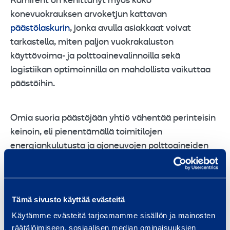
Ramirent on kehittänyt myös koko
konevuokrauksen arvoketjun kattavan
päästölaskurin
, jonka avulla asiakkaat voivat
tarkastella, miten paljon vuokrakaluston
käyttövoima- ja polttoainevalinnoilla sekä
logistiikan optimoinnilla on mahdollista vaikuttaa
päästöihin.
Omia suoria päästöjään yhtiö vähentää perinteisin
keinoin, eli pienentämällä toimitilojen
energiankulutusta ja ajoneuvojen polttoaineiden
kulutusta. Jäljelle jäävä energiankulutus pyritään
korvaavaan uusiutuvalla vaihtoehdolla.
Tämä sivusto käyttää evästeitä
Myös terveys- ja turvallisuussyyt painavat
Käytämme evästeitä tarjoamamme sisällön ja mainosten
asiakkaiden valinnoissa.
räätälöimiseen, sosiaalisen median ominaisuuksien