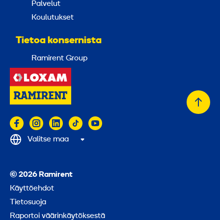
Palvelut
Koulutukset
Tietoa konsernista
Ramirent Group
Takai
alkuu
Valitse maa
© 2026 Ramirent
Käyttöehdot
Tietosuoja
Raportoi väärinkäytöksestä