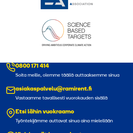
0800 171 414
Soita meille, olemme täällä auttaaksemme sinua
asiakaspalvelu@ramirent.fi
Vastaamme tavallisesti vuorokauden sisällä
Etsi lähin vuokraamo
Työntekijämme auttavat sinua aina mielellään