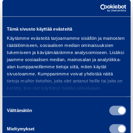
Tietolii­ken­ne­verk­ko­kalusto
Tämä sivusto käyttää evästeitä
Käytämme evästeitä tarjoamamme sisällön ja mainosten
räätälöimiseen, sosiaalisen median ominaisuuksien
tukemiseen ja kävijämäärämme analysoimiseen. Lisäksi
jaamme sosiaalisen median, mainosalan ja analytiikka-
alan kumppaneillemme tietoja siitä, miten käytät
sivustoamme. Kumppanimme voivat yhdistää näitä
tietoja muihin tietoihin, joita olet antanut heille tai joita on
Tila­t
kerätty, kun olet käyttänyt heidän palvelujaan.
Suostumuksen
Välttämätön
valinta
Mieltymykset