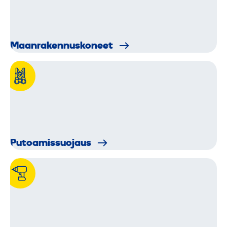
Maanraken­nus­koneet
Putoamis­suojaus