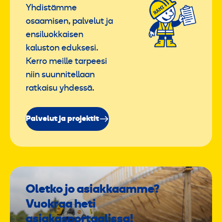
Yhdistämme
osaamisen, palvelut ja
ensiluokkaisen
kaluston eduksesi.
Kerro meille tarpeesi
niin suunnitellaan
ratkaisu yhdessä.
Palvelut ja projektit
Oletko jo asiakkaamme?
Vuokraa heti
asiakasportaalissa!