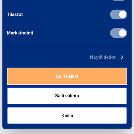
Torni­nosturit
Tilastot
Markkinointi
Näytä tiedot
Trukit ja kurottajat
Salli kaikki
Salli valinta
Kiellä
Tarvikemyynti