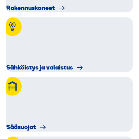
Rakennus­koneet
Sähkö­istys ja valaistus
Sääsuojat