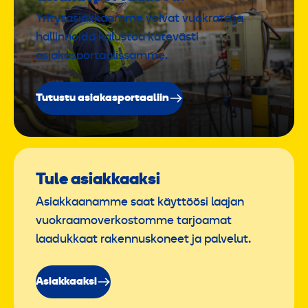
Yritysasiakkaamme voivat vuokrata ja
hallinnoida kalustoa kätevästi
asiakasportaalissamme.
Tutustu asiakasportaaliin
Tule asiakkaaksi
Asiakkaanamme saat käyttöösi laajan
vuokraamoverkostomme tarjoamat
laadukkaat rakennuskoneet ja palvelut.
Asiakkaaksi