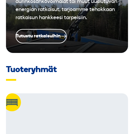
aurinkosähkövoimalat tai muut uusiutuvan
energian ratkaisut, tarjoamme tehokkaan
ratkaisun hankkeesi tarpeisiin.
Tutustu ratkaisuihin
Tuoteryhmät