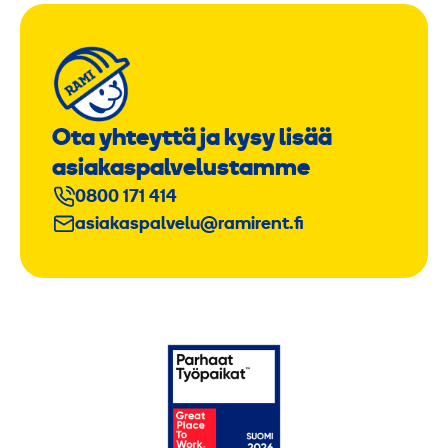
Ota yhteyttä ja kysy lisää
asiakaspalvelustamme
0800 171 414
asiakaspalvelu@ramirent.fi