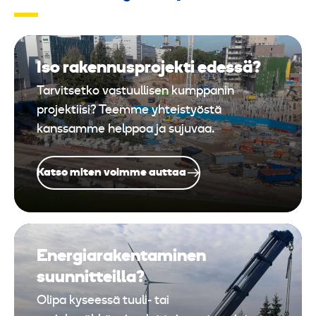
Iso rakennusprojekti edessä?
Tarvitsetko vastuullisen kumppanin
projektiisi? Teemme yhteistyöstä
kanssamme helppoa ja sujuvaa.
Katso miten voimme auttaa
Energiarakentaminen
suunnitteilla?
Olipa kyseessä tuuli- tai