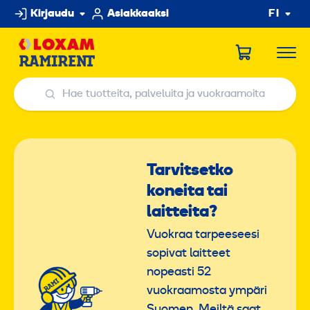
Hyppää
Kirjaudu
Asiakkaaksi
FI
sisältöön
Hae tuotteita, palveluita ja vuokraamoita
Hae tuotteita, palveluita ja vuokraamoita
Tarvitsetko
koneita tai
laitteita?
Vuokraa tarpeeseesi
sopivat laitteet
nopeasti 52
vuokraamosta ympäri
Suomen. Meiltä saat