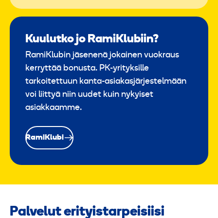
Kuulutko jo RamiKlubiin?
RamiKlubin jäsenenä jokainen vuokraus
kerryttää bonusta. PK-yrityksille
tarkoitettuun kanta-asiakasjärjestelmään
voi liittyä niin uudet kuin nykyiset
asiakkaamme.
RamiKlubi
Palvelut erityistarpeisiisi