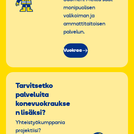
monipuolisen
valikoiman ja
ammattitaitoisen
palvelun.
Vuokraa
Tarvitsetko
palveluita
konevuokraukse
n lisäksi?
Yhteistyökumppania
projektiisi?