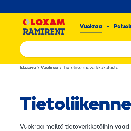
Hyppää
sisältöön
Päävalikk
Vuokraa
Palvelu
Alavalik
Etusivu
Vuokraa
Tietoliikenneverkkokalusto
Tietoliikenn
Vuokraa meiltä tietoverkkotöihin vaad