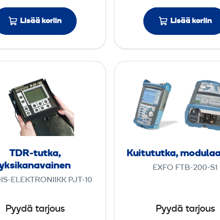
i
k
­
o
Lisää koriin
Lisää koriin
t
o
e
p
s
p
T
K
t
i
D
u
e
R
i
r
-
t
i
t
u
u
­
t
t
TDR-tutka,
Kuitu­tutka, modula
k
u
yksikanavainen
EXFO FTB-200-S1
a
t
IS-ELEKTRONIIKK PJT-10
,
k
y
a
Pyydä tarjous
Pyydä tarjous
k
,