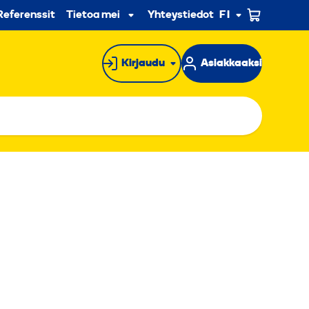
n
Referenssit
Tietoa meistä
Yhteystiedot
FI
Alavalikko
Kirjaudu
Asiakkaaksi