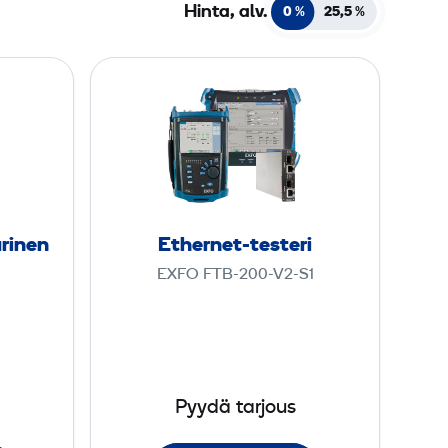
Hinta, alv.
0 %
25,5
%
E
t
h
e
r
n
e
arinen
Ethernet-testeri
t
EXFO FTB-200-V2-S1
-
t
e
s
t
Pyydä tarjous
e