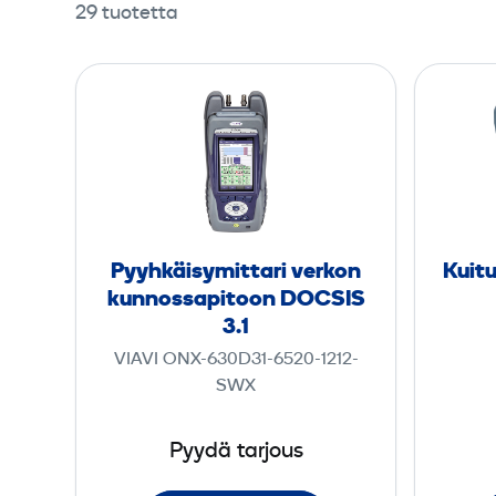
29 tuotetta
P
y
y
h
k
ä
i
Pyyhkäisy­mittari verkon
Kuitu
s
kunnossapitoon DOCSIS
y
3.1
­
VIAVI ONX-630D31-6520-1212-
m
SWX
i
t
Pyydä tarjous
t