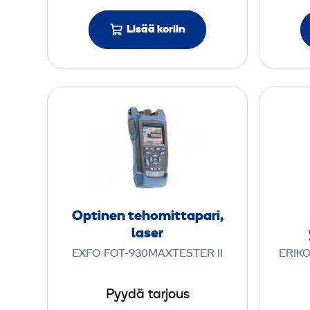
e
r
Lisää koriin
i
O
p
t
i
n
e
n
Optinen teho­mittapari,
t
laser
e
EXFO FOT-930MAXTESTER II
ERIKO
h
o
Pyydä tarjous
­