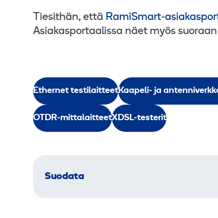
Tiesithän, että
RamiSmart-asiakasport
Asiakasportaalissa näet myös suoraan
Ethernet testilaitteet
Kaapeli- ja antenniverkk
OTDR-mittalaitteet
XDSL-testerit
Suodata