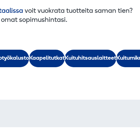
aalissa
voit vuokrata tuotteita saman tien?
 omat sopimushintasi.
otyökalusto
Kaapelitutkat
Kuituhitsauslaitteet
Kuitumik