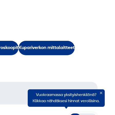
roskoopit
Kupariverkon mittalaitteet
Vuokraamassa yksityishenkilönä?
Klikkaa nähdäksesi hinnat verollisina.