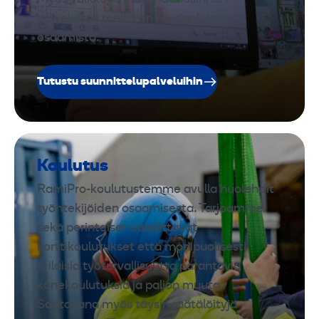
palveluissa meillä on raudanlujaa
osaamista.
Tutustu suunnittelupalveluihin
Koulutus
RamiPro-koulutustemme avulla huolehdit
työntekijöiden osaamisesta. Tarjoamme
sekä perinteiset vaadittavat
korttikoulutukset että monipuolisesti
erilaisia työturvallisuutta parantavia
konekoulutuksia ja paljon muuta.
Saatavana myös täysin räätälöityjä