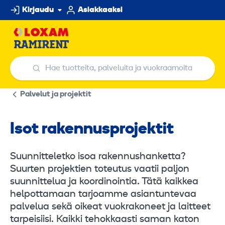
Hyppää
Kirjaudu
Asiakkaaksi
sisältöön
Hae tuotteita, palveluita ja vuokraamoita
Hae tuotteita, palveluita ja vuokraamo
Palvelut ja projektit
Isot rakennusprojektit
Suunnitteletko isoa rakennushanketta?
Suurten projektien toteutus vaatii paljon
suunnittelua ja koordinointia. Tätä kaikkea
helpottamaan tarjoamme asiantuntevaa
palvelua sekä oikeat vuokrakoneet ja laitteet
tarpeisiisi. Kaikki tehokkaasti saman katon