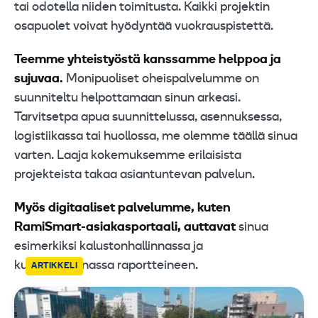
tai odotella niiden toimitusta. Kaikki projektin
osapuolet voivat hyödyntää vuokrauspistettä.
Teemme yhteistyöstä kanssamme helppoa ja
sujuvaa.
Monipuoliset oheispalvelumme on
suunniteltu helpottamaan sinun arkeasi.
Tarvitsetpa apua suunnittelussa, asennuksessa,
logistiikassa tai huollossa, me olemme täällä sinua
varten. Laaja kokemuksemme erilaisista
projekteista takaa asiantuntevan palvelun.
Myös digitaaliset palvelumme, kuten
RamiSmart-asiakasportaali, auttavat
sinua
esimerkiksi kalustonhallinnassa ja
kulunvalvonnassa raportteineen.
ARTIKKELI