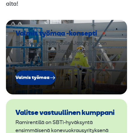
alta!
Valmis työmaa -konsepti
Tehokkuutta työmaalle! Jätä työmaan
tukitoiminnot meidän huoleksemme ja
keskity omiin ydintehtäviisi.
Valmis työmaa
Valitse vastuullinen kumppani
Ramirentillä on SBTi-hyväksyntä
ensimmäisenä konevuokrausyrityksenä