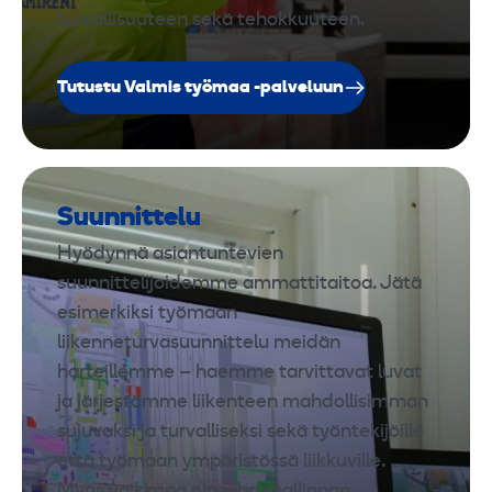
turvallisuuteen sekä tehokkuuteen.
Tutustu Valmis työmaa -palveluun
Suunnittelu
Hyödynnä asiantuntevien
suunnittelijoidemme ammattitaitoa. Jätä
esimerkiksi työmaan
liikenneturvasuunnittelu meidän
harteillemme – haemme tarvittavat luvat
ja järjestämme liikenteen mahdollisimman
sujuvaksi ja turvalliseksi sekä työntekijöille
että työmaan ympäristössä liikkuville.
Myös vaikkapa olosuhdehallinnan