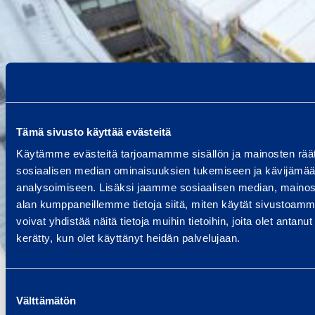
Tämä sivusto käyttää evästeitä
Käytämme evästeitä tarjoamamme sisällön ja mainosten räät
sosiaalisen median ominaisuuksien tukemiseen ja kävijäm
analysoimiseen. Lisäksi jaamme sosiaalisen median, mainosa
alan kumppaneillemme tietoja siitä, miten käytät sivusto
voivat yhdistää näitä tietoja muihin tietoihin, joita olet antanut h
kerätty, kun olet käyttänyt heidän palvelujaan.
Kaivokatu 6, Helsinki – vaativa sääsuojaus ja
Suostumuksen
Välttämätön
valinta
Vaativa sääsuojauksen ja telineiden toteutus Helsi