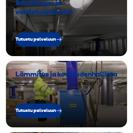
Sähköistys- ja
valaistuspalvelut
Tutustu palveluun
Lämmitys ja kosteudenhallinta
Tutustu palveluun