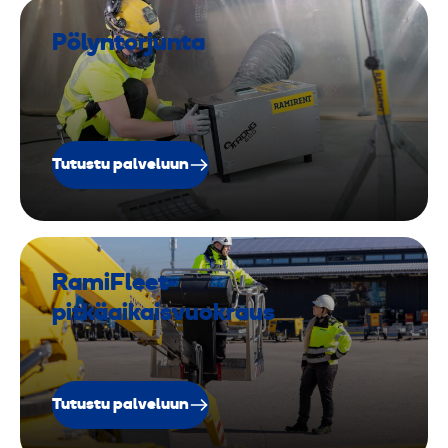
Pölyntorjunta
Tutustu palveluun
RamiFleet-
pitkäaikaisvuokraus
Tutustu palveluun