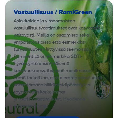
Vastuullisuus / RamiGreen
Asiakkaiden ja viranomaisten
vastuullisuusvaatimukset ovat kasvaneet
valtavasti. Meillä on osaamista sekä
ympäristöasioissa että esimerkiksi
turvallisuuteen liittyvissä teemoissa.
Ramirentillä on esimerkiksi SBTi-
hyväksyntä ensimmäisenä
konevuokrausyrityksenä maailmassa.
Tämä tarkoittaa, että olemme sitoutuneet
vähentämään hiilidioksidipäästöjä ja
täyttämään korkeimmat
ympäristövaatimukset. Hyödynnä
osaamistamme!