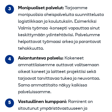
Monipuoliset palvelut:
Tarjoamme
monipuolisia oheispalveluita suunnittelusta
logistiikkaan ja koulutuksiin. Esimerkiksi
Valmis työmaa -konsepti vapauttaa sinut
keskittymään ydintehtäviisi. Palvelumme
helpottavat työmaasi arkea ja parantavat
tehokkuutta.
Asiantunteva palvelu:
Kokeneet
ammattilaisemme auttavat valitsemaan
oikeat koneet ja laitteet projektiisi sekä
tarjoavat tarvittavaa tukea ja neuvontaa.
Sama ammattitaito näkyy kaikissa
palveluissamme.
Vastuullinen kumppani:
Ramirent on
sitoutunut ympäristövastuuseen ja