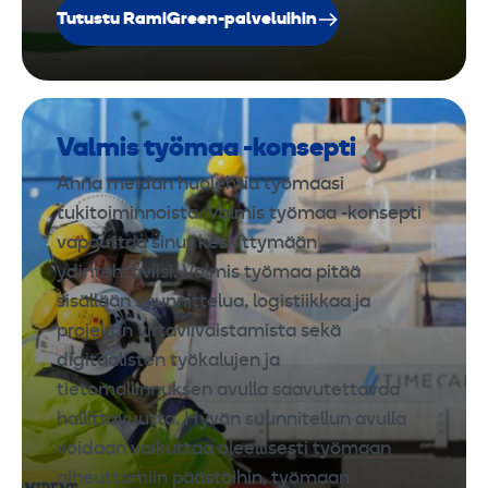
Tutustu RamiGreen-palveluihin
Valmis työmaa -konsepti
Anna meidän huolehtia työmaasi
tukitoiminnoista. Valmis työmaa -konsepti
vapauttaa sinut keskittymään
ydintehtäviisi. Valmis työmaa pitää
sisällään suunnittelua, logistiikkaa ja
projektin virtaviivaistamista sekä
digitaalisten työkalujen ja
tietomallinnuksen avulla saavutettavaa
hallittavuutta. Hyvän suunnitellun avulla
voidaan vaikuttaa oleellisesti työmaan
aiheuttamiin päästöihin, työmaan