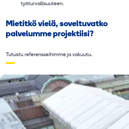
työturvallisuuteen.
Mietitkö vielä, soveltuvatko
palvelumme projektiisi?
Tutustu referensseihimme ja vakuutu.
RAKENTAMINEN
SUUNNITTELU
TELINEET JA SÄÄSUOJAT