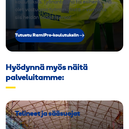
koulutuksia. Työnantajana tai esihenkilönä
olet vastuussa työntekijöistä – varmista
siis heidän osaamisensa!
Tutustu RamiPro-koulutuksiin
Hyödynnä myös näitä
palveluitamme:
Telineet ja sääsuojat