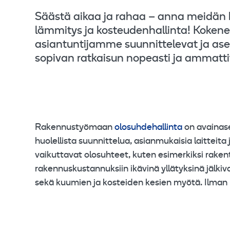
Säästä aikaa ja rahaa – anna meidän 
lämmitys ja kosteudenhallinta! Kokene
asiantuntijamme suunnittelevat ja asen
sopivan ratkaisun nopeasti ja ammattit
Rakennustyömaan
olosuhdehallinta
on avainase
huolellista suunnittelua, asianmukaisia laitteit
vaikuttavat olosuhteet, kuten esimerkiksi rake
rakennuskustannuksiin ikävinä yllätyksinä jälk
sekä kuumien ja kosteiden kesien myötä. Ilman 