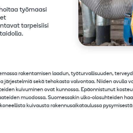
hoitaa työmaasi
et
tavat tarpeisiisi
aidolla.
massa rakentamisen laadun, työturvallisuuden, terveyd
a ja järjestelmiä sekä tehokasta valvontaa. Niiden avulla
nteiden kuivuminen ovat kunnossa. Epäonnistunut kosteud
ivaateiden muodossa. Suomessakin ulko-olosuhteiden haa
koneellista kuivausta rakennusaikataulussa pysymisestä