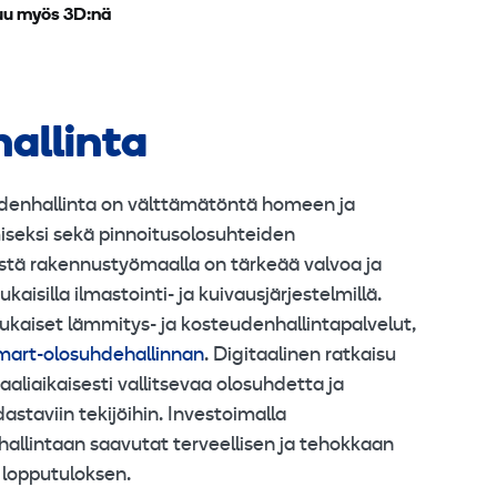
uu myös 3D:nä
allinta
enhallinta on välttämätöntä homeen ja
iseksi sekä pinnoitusolosuhteiden
ystä rakennustyömaalla on tärkeää valvoa ja
aisilla ilmastointi- ja kuivausjärjestelmillä.
kaiset lämmitys- ja kosteudenhallintapalvelut,
art-olosuhdehallinnan
. Digitaalinen ratkaisu
aliaikaisesti vallitsevaa olosuhdetta ja
staviin tekijöihin. Investoimalla
llintaan saavutat terveellisen ja tehokkaan
lopputuloksen.