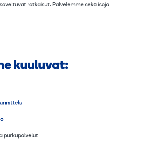
 soveltuvat ratkaisut. Palvelemme sekä isoja
me kuuluvat:
unnittelu
to
ja purkupalvelut