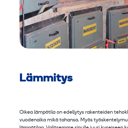
Lämmitys
Oikea lämpötila on edellytys rakenteiden tehokka
vuodenaika mikä tahansa. Myös työskentelymuk
lämpötilaa. Valitsemme sinulle juuri kyseiseen