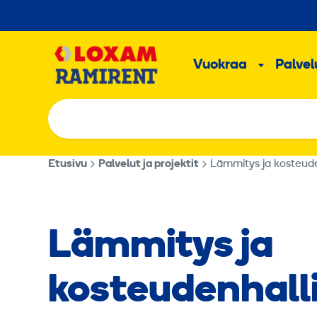
Hyppää
sisältöön
Päävalikk
Vuokraa
Palvelu
Alavalik
Etusivu
Palvelut ja projektit
Lämmitys ja kosteude
Lämmitys ja
kosteudenhall