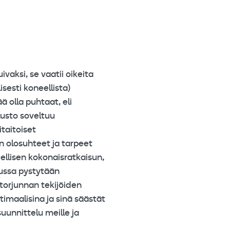
aksi, se vaatii oikeita
isesti koneellista)
ä olla puhtaat, eli
lusto soveltuu
taitoiset
 olosuhteet ja tarpeet
ellisen kokonaisratkaisun,
lussa pystytään
orjunnan tekijöiden
timaalisina ja sinä säästät
unnittelu meille ja