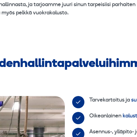
llinnasta, ja tarjoamme juuri sinun tarpeisiisi parhaiten
a myös pelkkä vuokrakalusto.
denhallintapalveluihim
Tarvekartoitus ja
su
Oikeanlainen
kalus
Asennus-, ylläpito- 