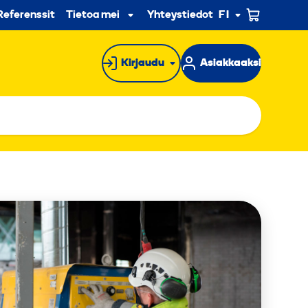
n
Referenssit
Tietoa meistä
Yhteystiedot
FI
Alavalikko
Kirjaudu
Asiakkaaksi