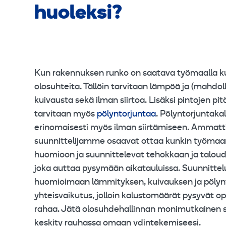
huoleksi?
Kun rakennuksen runko on saatava työmaalla kuiv
olosuhteita. Tällöin tarvitaan lämpöä ja (mahdoll
kuivausta sekä ilman siirtoa. Lisäksi pintojen pitä
tarvitaan myös
pölyntorjuntaa
. Pölyntorjuntaka
erinomaisesti myös ilman siirtämiseen. Ammatti
suunnittelijamme osaavat ottaa kunkin työmaan
huomioon ja suunnittelevat tehokkaan ja taloud
joka auttaa pysymään aikatauluissa. Suunnitte
huomioimaan lämmityksen, kuivauksen ja pölynt
yhteisvaikutus, jolloin kalustomäärät pysyvät op
rahaa. Jätä olosuhdehallinnan monimutkainen su
keskity rauhassa omaan ydintekemiseesi.