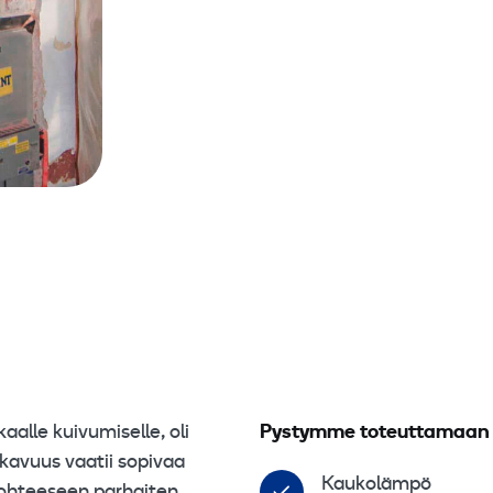
alle kuivumiselle, oli
Pystymme toteuttamaan ka
avuus vaatii sopivaa
Kaukolämpö
 kohteeseen parhaiten