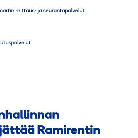
artin mittaus- ja seurantapalvelut
lutuspalvelut
nhallinnan
 jättää Ramirentin