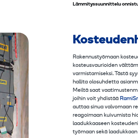
Lämmityssuunnittelu onnist
Kosteudenh
Rakennustyömaan kosteud
kosteusvaurioiden välttäm
varmistamiseksi. Tästä sy
hallita olosuhdetta asianmuk
Meiltä saat vaatimustenmu
joihin voit yhdistää
RamiSm
auttaa sinua valvomaan rea
reagoimaan kuivumista hida
laadukkaaseen kosteudenha
työmaan sekä laadukkaan 