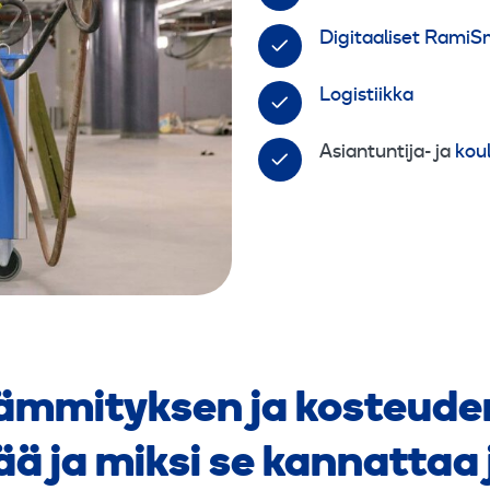
Digitaaliset RamiSm
Logistiikka
Asiantuntija- ja
kou
lämmityksen ja kosteude
ää ja miksi se kannattaa