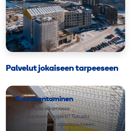
Palvelut jokaiseen tarpeeseen
Puurakentaminen
Onko sinulla alkamassa
puurakentamisprojekti? Tutustu
puurakentamisen sääsuojaukseen.