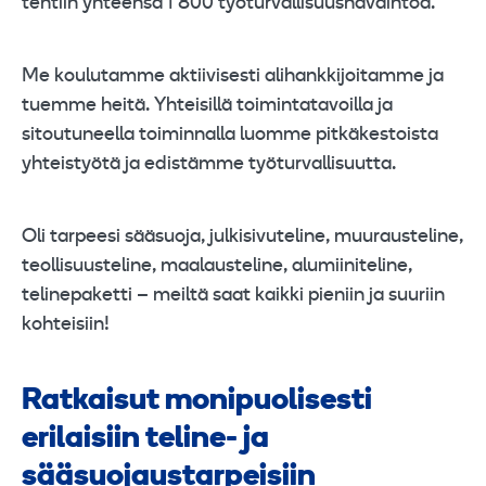
tehtiin yhteensä 1 800 työturvallisuushavaintoa.
Me koulutamme aktiivisesti alihankkijoitamme ja
tuemme heitä. Yhteisillä toimintatavoilla ja
sitoutuneella toiminnalla luomme pitkäkestoista
yhteistyötä ja edistämme työturvallisuutta.
Oli tarpeesi sääsuoja, julkisivuteline, muurausteline,
teollisuusteline, maalausteline, alumiiniteline,
telinepaketti – meiltä saat kaikki pieniin ja suuriin
kohteisiin!
Ratkaisut monipuolisesti
erilaisiin teline- ja
sääsuojaustarpeisiin