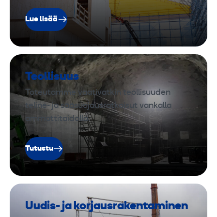
Lue lisää
Teollisuus
Toteutamme vaativatkin teollisuuden
teline- ja sääsuojausratkaisut vankalla
ammattitaidolla.
Tutustu
Uudis- ja korjausrakentaminen