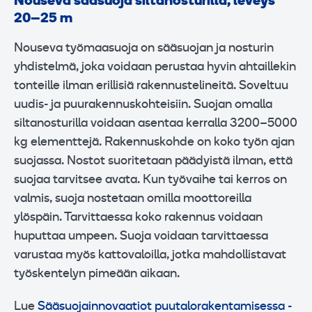
Nouseva sääsuoja siltanosturilla, leveys
20–25 m
Nouseva työmaasuoja on sääsuojan ja nosturin
yhdistelmä, joka voidaan perustaa hyvin ahtaillekin
tonteille ilman erillisiä rakennustelineitä. Soveltuu
uudis- ja puurakennuskohteisiin. Suojan omalla
siltanosturilla voidaan asentaa kerralla 3200–5000
kg elementtejä. Rakennuskohde on koko työn ajan
suojassa. Nostot suoritetaan päädyistä ilman, että
suojaa tarvitsee avata. Kun työvaihe tai kerros on
valmis, suoja nostetaan omilla moottoreilla
ylöspäin. Tarvittaessa koko rakennus voidaan
huputtaa umpeen. Suoja voidaan tarvittaessa
varustaa myös kattovaloilla, jotka mahdollistavat
työskentelyn pimeään aikaan.
Lue
Sääsuojainnovaatiot puutalorakentamisessa -