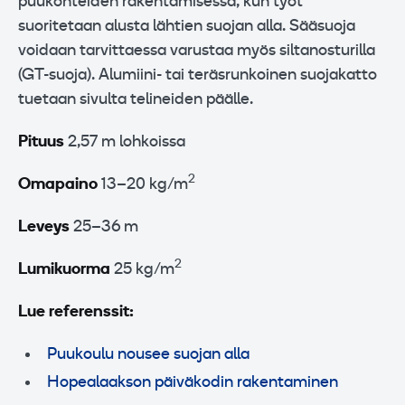
puukohteiden rakentamisessa, kun työt
suoritetaan alusta lähtien suojan alla. Sääsuoja
voidaan tarvittaessa varustaa myös siltanosturilla
(GT-suoja). Alumiini- tai teräsrunkoinen suojakatto
tuetaan sivulta telineiden päälle.
Pituus
2,57 m lohkoissa
2
Omapaino
13–20 kg/m
Leveys
25–36 m
2
Lumikuorma
25 kg/m
Lue referenssit:
Puukoulu nousee suojan alla
Hopealaakson päiväkodin rakentaminen