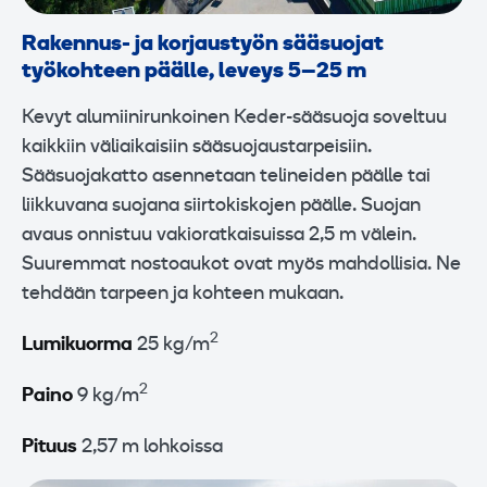
Rakennus- ja korjaustyön sääsuojat
työkohteen päälle, leveys 5–25 m
Kevyt alumiinirunkoinen Keder-sääsuoja soveltuu
kaikkiin väliaikaisiin sääsuojaustarpeisiin.
Sääsuojakatto asennetaan telineiden päälle tai
liikkuvana suojana siirtokiskojen päälle. Suojan
avaus onnistuu vakioratkaisuissa 2,5 m välein.
Suuremmat nostoaukot ovat myös mahdollisia. Ne
tehdään tarpeen ja kohteen mukaan.
2
Lumikuorma
25 kg/m
2
Paino
9 kg/m
Pituus
2,57 m lohkoissa