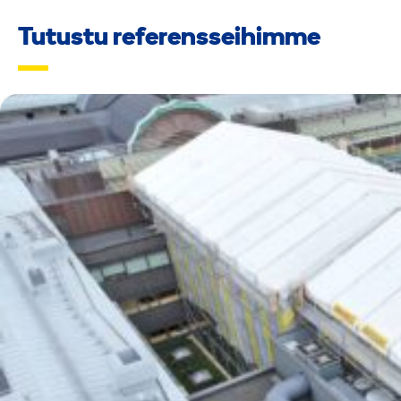
Tutustu referensseihimme
RAKENTAMINEN
SUUNNITTELU
TELINEET JA SÄÄSUOJAT