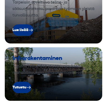
Tarpeisiin soveltuva teline- ja
sääsuojaratkaisu parantaa työmaan yleistä
turvallisuutta.
Lue lisää
Infrarakentaminen
Tutustu telineiden ja sääsuojauksen
mahdollisuuksiin infrarakentamisessa.
Tutustu