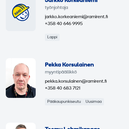
Jarkko Korkeaniemi
työnjohtaja
jarkko.korkeaniemi@ramirent.fi
+358 40 646 9995
Lappi
Pekka Korsulainen
myyntipäällikkö
pekka.korsulainen@ramirent.fi
+358 40 683 7121
Pääkaupunkiseutu
Uusimaa