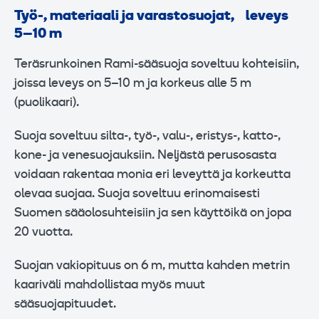
Työ-, materiaali ja varastosuojat, leveys
5–10 m
Teräsrunkoinen Rami-sääsuoja soveltuu kohteisiin,
joissa leveys on 5–10 m ja korkeus alle 5 m
(puolikaari).
Suoja soveltuu silta-, työ-, valu-, eristys-, katto-,
kone- ja venesuojauksiin. Neljästä perusosasta
voidaan rakentaa monia eri leveyttä ja korkeutta
olevaa suojaa. Suoja soveltuu erinomaisesti
Suomen sääolosuhteisiin ja sen käyttöikä on jopa
20 vuotta.
Suojan vakiopituus on 6 m, mutta kahden metrin
kaariväli mahdollistaa myös muut
sääsuojapituudet.