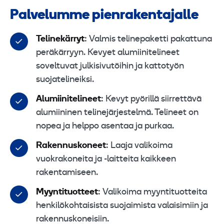
Palvelumme pienrakentajalle
Telinekärryt
: Valmis telinepaketti pakattuna
peräkärryyn. Kevyet alumiinitelineet
soveltuvat julkisivutöihin ja kattotyön
suojatelineiksi.
Alumiinitelineet
: Kevyt pyörillä siirrettävä
alumiininen telinejärjestelmä. Telineet on
nopea ja helppo asentaa ja purkaa.
Rakennuskoneet
: Laaja valikoima
vuokrakoneita ja -laitteita kaikkeen
rakentamiseen.
Myyntituotteet
: Valikoima myyntituotteita
henkilökohtaisista suojaimista valaisimiin ja
rakennuskoneisiin.