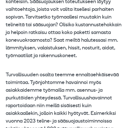
kohteisiin. Sääsuojauksen toteutukseen löytyy
vaihtoehtoja, joista voit valita itsellesi parhaiten
sopivan. Tarvitsetko työmaallesi muutakin kuin
telineitä tai sääsuojan? Olisiko kustannustehokkain
ja helpoin ratkaisu ottaa koko paketti samasta
konevuokraamosta? Saat meiltä halutessasi mm.
lämmityksen, valaistuksen, hissit, nosturit, aidat,
työmaatilat ja rakennuskoneet.
Turvallisuuden osalta teemme ennaltaehkäisevää
toimintaa. Työnjohtomme havainnoi myös
asiakkaidemme työmailla mm. asennus- ja
purkutöiden yhteydessä. Turvallisuushavainnot
raportoidaan niin meillä sisäisesti kuin
asiakkaallekin, jolloin kaikki hyötyvät. Esimerkiksi
vuonna 2023 teline- ja sääsuojaustoiminnoissa