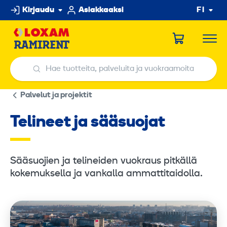
Hyppää
Kirjaudu
Asiakkaaksi
FI
sisältöön
Hae tuotteita, palveluita ja vuokraamoita
Hae tuotteita, palveluita ja vuokraamoita
Palvelut ja projektit
Telineet ja sääsuojat
Sääsuojien ja telineiden vuokraus pitkällä
kokemuksella ja vankalla ammattitaidolla.