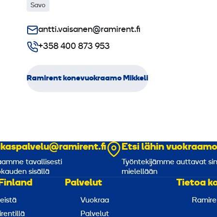
Savo
antti.vaisanen@ramirent.fi
+358 400 873 953
Ramirent konevuokraamo Mikkeli
akaspalvelu@ramirent.fi
Etsi lähin vuokraam
amme tavallisesti
Työntekijämme auttavat si
kauden sisällä
mielellään
Finland
Palvelut
Tietoa k
eistä
Vuokraa
Ramire
rentillä
Palvelut