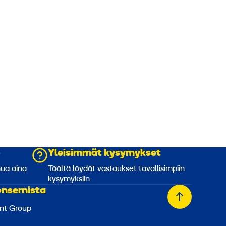
o
Yleisimmät kysymykset
nua aina
Täältä löydät vastaukset tavallisimpiin
kysymyksiin
onsernista
Takaisin
nt Group
alkuun