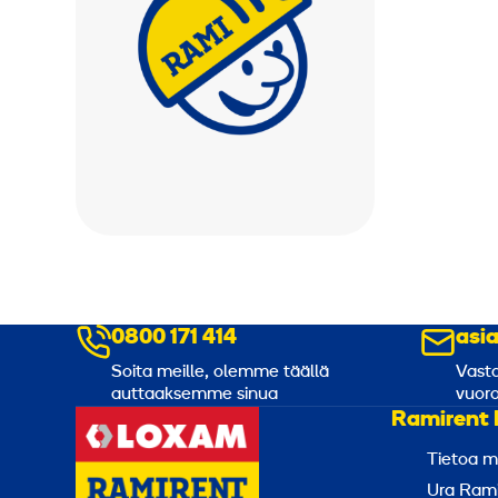
0800 171 414
asi
Soita meille, olemme täällä
Vasta
auttaaksemme sinua
vuoro
Ramirent 
Tietoa m
Ura Rami