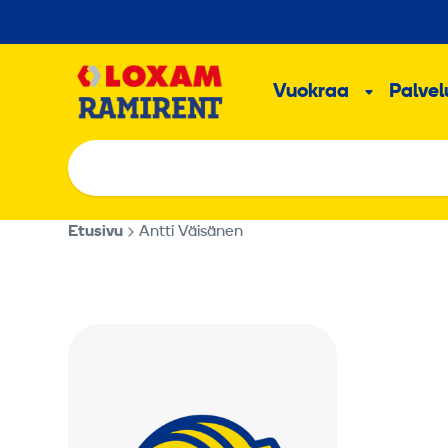
Hyppää
sisältöön
Päävalikk
Vuokraa
Palvelu
Alavalik
Etusivu
Antti Väisänen