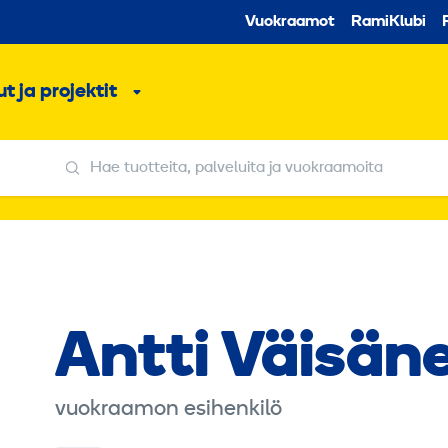
Toissijaine
Vuokraamot
RamiKlubi
o
t ja projektit
ko
Alavalikko
Hae tuotteita, palveluita ja vuokraamoita
Hae tuotteita, palveluita ja vuokraamoita
Antti Väisän
vuokraamon esihenkilö