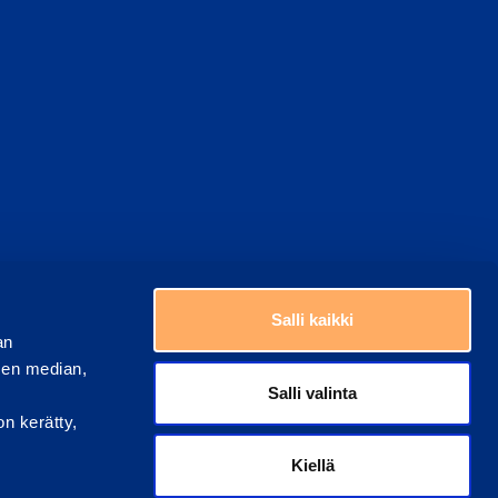
Valitse maa
ästeasetukset
Salli kaikki
an
sen median,
Salli valinta
on kerätty,
Kiellä