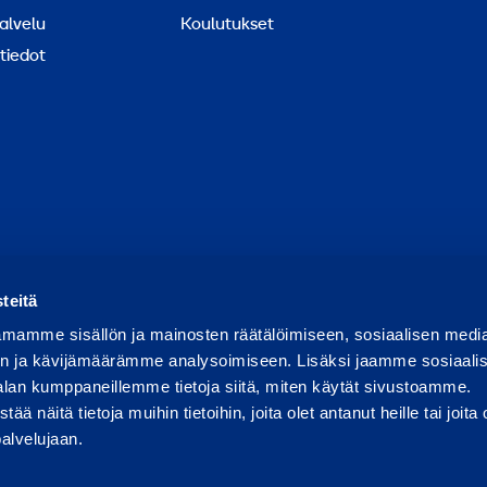
alvelu
Koulutukset
tiedot
ortoi väärinkäytöksestä
Raportoi tietoturvaongelmasta
Ev
teitä
mamme sisällön ja mainosten räätälöimiseen, sosiaalisen medi
n ja kävijämäärämme analysoimiseen. Lisäksi jaamme sosiaali
alan kumppaneillemme tietoja siitä, miten käytät sivustoamme.
näitä tietoja muihin tietoihin, joita olet antanut heille tai joita 
palvelujaan.