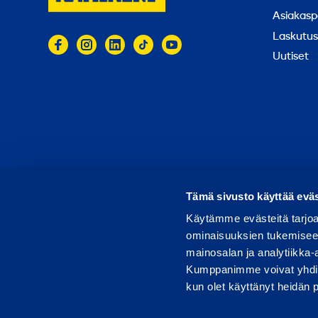
Asiakasp
Laskutus
Uutiset
© 2026 Ramirent
Käyttöehdot
Tietosuoja
Rap
Tämä sivusto käyttää eväs
Käytämme evästeitä tarjoa
ominaisuuksien tukemisee
mainosalan ja analytiikka-
Kumppanimme voivat yhdistää 
kun olet käyttänyt heidän 