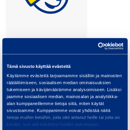
Emmi Hokkanen
Tämä sivusto käyttää evästeitä
vuokraamon esihenkilö
Käytämme evästeitä tarjoamamme sisällön ja mainosten
Etelä-Suomi
räätälöimiseen, sosiaalisen median ominaisuuksien
tukemiseen ja kävijämäärämme analysoimiseen. Lisäksi
emmi.hokkanen@ramirent.fi
jaamme sosiaalisen median, mainosalan ja analytiikka-
+358 40 480 1564
alan kumppaneillemme tietoja siitä, miten käytät
sivustoamme. Kumppanimme voivat yhdistää näitä
tietoja muihin tietoihin, joita olet antanut heille tai joita on
Ramirent konevuokraamo Lohja
kerätty, kun olet käyttänyt heidän palvelujaan.