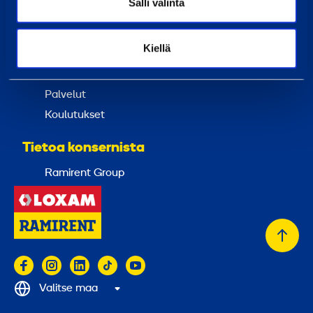
Salli valinta
Uutiset
Kiellä
Palvelut
Vuokraa
Palvelut
Koulutukset
Tietoa konsernista
Ramirent Group
Takai
alkuu
Valitse maa