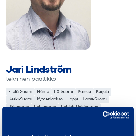
Jari Lindström
tekninen päällikkö
Etelä-Suomi
Häme
Itä-Suomi
Kainuu
Karjala
Keski-Suomi
Kymenlaakso
Lappi
Länsi-Suomi
Pirkanmaa
Pohjanmaa
Pohjois-Pohjanmaa
Pohjois-Suomi
Pääkaupunkiseutu
Satakunta
Savo
Uusimaa
Valtakunnallinen
Varsinais-Suomi
jari.lindstrom@ramirent.fi