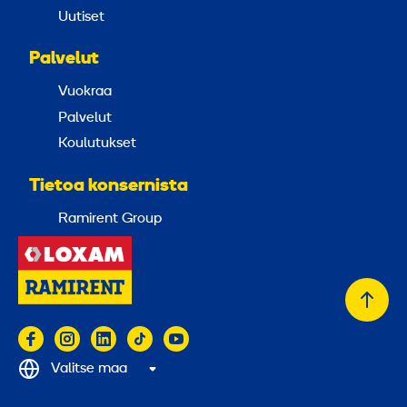
Uutiset
Palvelut
Vuokraa
Palvelut
Koulutukset
Tietoa konsernista
Ramirent Group
Takai
alkuu
Valitse maa