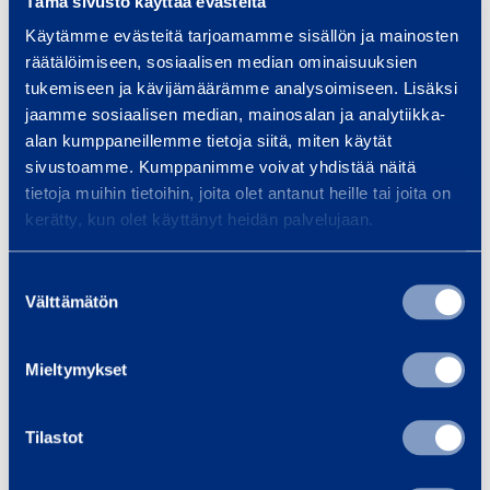
Tämä sivusto käyttää evästeitä
+358 40 847 8750
Käytämme evästeitä tarjoamamme sisällön ja mainosten
räätälöimiseen, sosiaalisen median ominaisuuksien
tukemiseen ja kävijämäärämme analysoimiseen. Lisäksi
Palvelut
jaamme sosiaalisen median, mainosalan ja analytiikka-
alan kumppaneillemme tietoja siitä, miten käytät
sivustoamme. Kumppanimme voivat yhdistää näitä
tietoja muihin tietoihin, joita olet antanut heille tai joita on
kerätty, kun olet käyttänyt heidän palvelujaan.
Tilat
Suostumuksen
Välttämätön
valinta
Tuotteet
Mieltymykset
Tilastot
Tilat