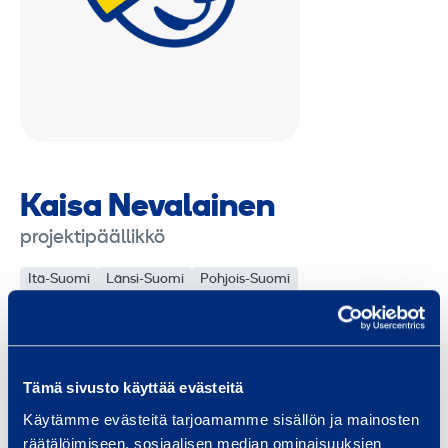
Kaisa Nevalainen
projektipäällikkö
Itä-Suomi
Länsi-Suomi
Pohjois-Suomi
kaisa.nevalainen@ramirent.fi
+358 406 638 269
Tämä sivusto käyttää evästeitä
Käytämme evästeitä tarjoamamme sisällön ja mainosten
Palvelut
räätälöimiseen, sosiaalisen median ominaisuuksien