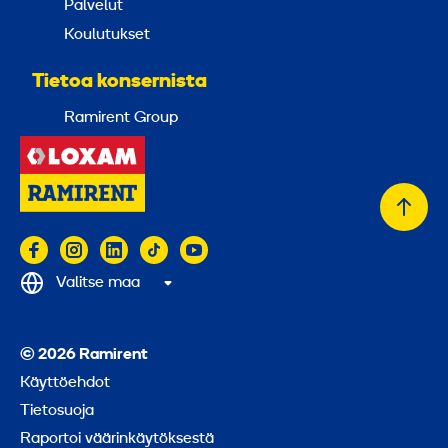
Palvelut
Koulutukset
Tietoa konsernista
Ramirent Group
Takai
alkuu
Valitse maa
© 2026 Ramirent
Käyttöehdot
Tietosuoja
Raportoi väärinkäytöksestä