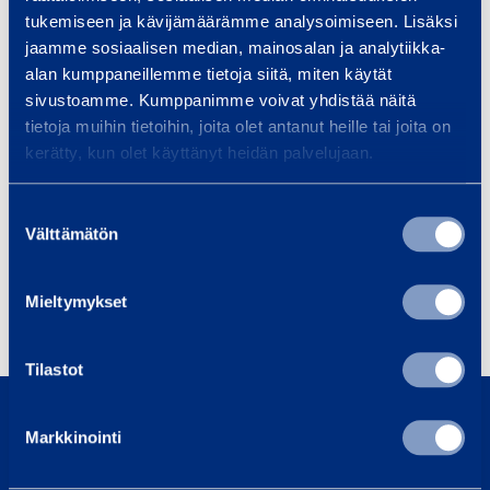
tukemiseen ja kävijämäärämme analysoimiseen. Lisäksi
jaamme sosiaalisen median, mainosalan ja analytiikka-
alan kumppaneillemme tietoja siitä, miten käytät
Infra ja liikenneturva
Suunnittelupalvelut
sivustoamme. Kumppanimme voivat yhdistää näitä
tietoja muihin tietoihin, joita olet antanut heille tai joita on
kerätty, kun olet käyttänyt heidän palvelujaan.
Tuotteet
Suostumuksen
Välttämätön
valinta
Mieltymykset
Liikenneturva
Tilastot
0800 171 414
Soita meille, olemme täällä auttaaksemme sinua
Markkinointi
asiakaspalvelu@ramirent.fi