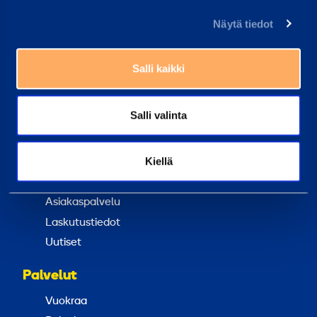
Vastaamme tavallisesti vuorokauden sisällä
Näytä tiedot
Etsi lähin vuokraamo
Työntekijämme auttavat sinua aina mielellään
Salli kaikki
Yleisimmät kysymykset
Salli valinta
Täältä löydät vastaukset tavallisimpiin kysymyksiin
Ramirent Finland
Kiellä
Tietoa meistä
Ura Ramirentillä
Asiakaspalvelu
Laskutustiedot
Uutiset
Palvelut
Vuokraa