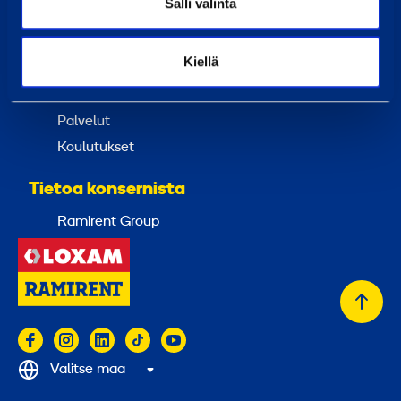
Salli valinta
Uutiset
Kiellä
Palvelut
Vuokraa
Palvelut
Koulutukset
Tietoa konsernista
Ramirent Group
Takai
alkuu
Valitse maa