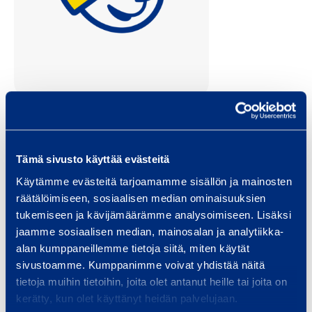
Marko Jylhäsalo
Tämä sivusto käyttää evästeitä
vuokraamon esihenkilö
Käytämme evästeitä tarjoamamme sisällön ja mainosten
Länsi-Suomi
räätälöimiseen, sosiaalisen median ominaisuuksien
tukemiseen ja kävijämäärämme analysoimiseen. Lisäksi
marko.jylhasalo@ramirent.fi
jaamme sosiaalisen median, mainosalan ja analytiikka-
+358 400 937 368
alan kumppaneillemme tietoja siitä, miten käytät
sivustoamme. Kumppanimme voivat yhdistää näitä
tietoja muihin tietoihin, joita olet antanut heille tai joita on
Ramirent konevuokraamo Tampere, Pirkkala
kerätty, kun olet käyttänyt heidän palvelujaan.