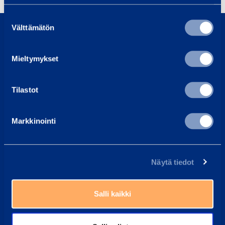
Suostumuksen
0800 171 414
Välttämätön
valinta
Soita meille, olemme täällä auttaaksemme sinua
asiakaspalvelu@ramirent.fi
Mieltymykset
Vastaamme tavallisesti vuorokauden sisällä
Tilastot
Etsi lähin vuokraamo
Työntekijämme auttavat sinua aina mielellään
Markkinointi
Yleisimmät kysymykset
Täältä löydät vastaukset tavallisimpiin kysymyksiin
Ramirent Finland
Näytä tiedot
Tietoa meistä
Salli kaikki
Ura Ramirentillä
Asiakaspalvelu
Laskutustiedot