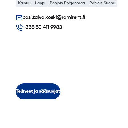
Kainuu
Lappi
Pohjois-Pohjanmaa
Pohjois-Suomi
pasi.taivalkoski@ramirent.fi
+358 50 411 9983
Telineet ja sääsuojat