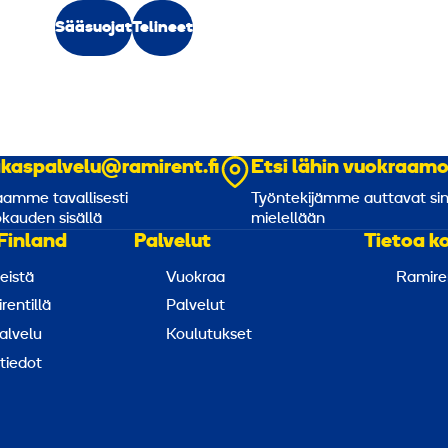
Sääsuojat
Telineet
akaspalvelu@ramirent.fi
Etsi lähin vuokraam
amme tavallisesti
Työntekijämme auttavat si
kauden sisällä
mielellään
Finland
Palvelut
Tietoa k
eistä
Vuokraa
Ramire
rentillä
Palvelut
alvelu
Koulutukset
tiedot