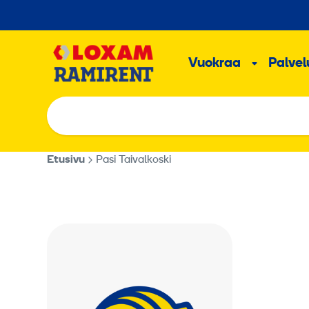
Hyppää
sisältöön
Päävalikk
Vuokraa
Palvelu
Alavalik
Etusivu
Pasi Taivalkoski