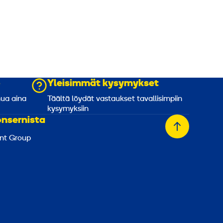
o
Yleisimmät kysymykset
nua aina
Täältä löydät vastaukset tavallisimpiin
kysymyksiin
onsernista
Takaisin
nt Group
alkuun