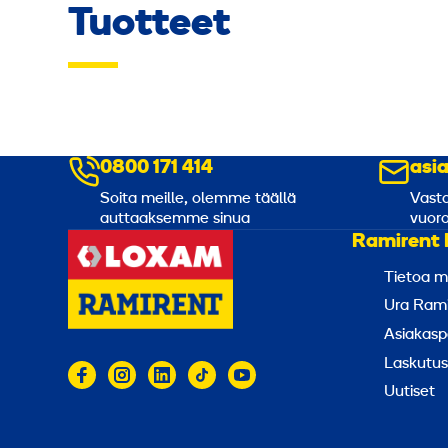
Tuotteet
0800 171 414
asi
Soita meille, olemme täällä
Vasta
auttaaksemme sinua
vuoro
Ramirent 
Tietoa m
Ura Rami
Asiakasp
Laskutus
Uutiset