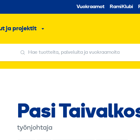
Toissijaine
Vuokraamot
RamiKlubi
o
t ja projektit
ko
Alavalikko
Hae tuotteita, palveluita ja vuokraamoita
Hae tuotteita, palveluita ja vuokraamoita
Pasi Taivalko
työnjohtaja