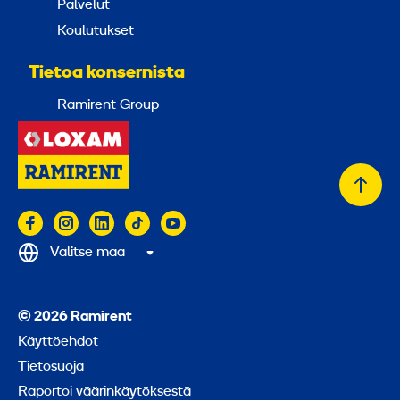
Palvelut
Koulutukset
Tietoa konsernista
Ramirent Group
Takai
alkuu
Valitse maa
© 2026 Ramirent
Käyttöehdot
Tietosuoja
Raportoi väärinkäytöksestä