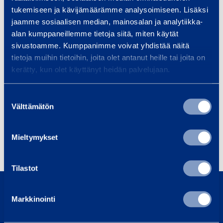
tukemiseen ja kävijämäärämme analysoimiseen. Lisäksi
jaamme sosiaalisen median, mainosalan ja analytiikka-
alan kumppaneillemme tietoja siitä, miten käytät
Telineet ja sääsuojat
sivustoamme. Kumppanimme voivat yhdistää näitä
tietoja muihin tietoihin, joita olet antanut heille tai joita on
kerätty, kun olet käyttänyt heidän palvelujaan.
Tuotteet
Suostumuksen
Välttämätön
valinta
Mieltymykset
Sääsuojat
Telineet
Tilastot
0800 171 414
Soita meille, olemme täällä auttaaksemme sinua
Markkinointi
asiakaspalvelu@ramirent.fi