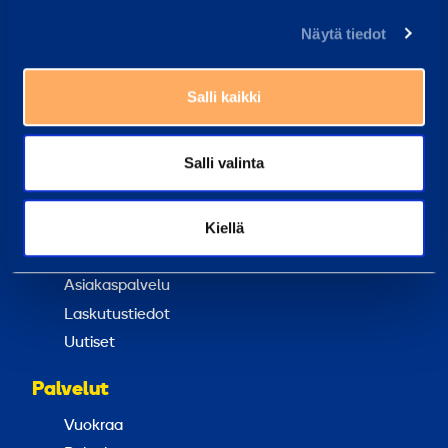
Vastaamme tavallisesti vuorokauden sisällä
Näytä tiedot
Etsi lähin vuokraamo
Työntekijämme auttavat sinua aina mielellään
Salli kaikki
Yleisimmät kysymykset
Salli valinta
Täältä löydät vastaukset tavallisimpiin kysymyksiin
Ramirent Finland
Kiellä
Tietoa meistä
Ura Ramirentillä
Asiakaspalvelu
Laskutustiedot
Uutiset
Palvelut
Vuokraa