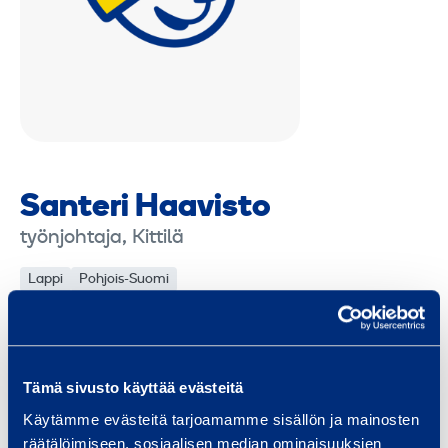
Santeri Haavisto
työnjohtaja, Kittilä
Lappi
Pohjois-Suomi
santeri.haavisto@ramirent.fi
+358 40 669 3008
Tämä sivusto käyttää evästeitä
Käytämme evästeitä tarjoamamme sisällön ja mainosten
Palvelut
räätälöimiseen, sosiaalisen median ominaisuuksien