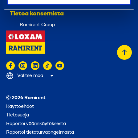
Tietoa konsernista
Ramirent Group
Takai
alkuu
Valitse maa
© 2026 Ramirent
Käyttöehdot
Tietosuoja
Raportoi väärinkäytöksestä
Raportoi tietoturvaongelmasta