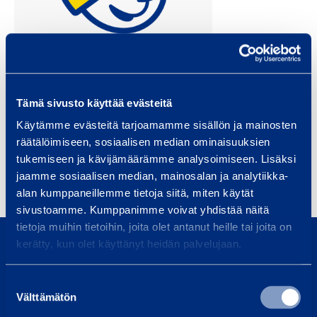
Tämä sivusto käyttää evästeitä
Käytämme evästeitä tarjoamamme sisällön ja mainosten
Seela Siljamäki
räätälöimiseen, sosiaalisen median ominaisuuksien
tukemiseen ja kävijämäärämme analysoimiseen. Lisäksi
Project Office Manager
jaamme sosiaalisen median, mainosalan ja analytiikka-
alan kumppaneillemme tietoja siitä, miten käytät
sivustoamme. Kumppanimme voivat yhdistää näitä
0800 171 414
tietoja muihin tietoihin, joita olet antanut heille tai joita on
kerätty, kun olet käyttänyt heidän palvelujaan.
Soita meille, olemme täällä auttaaksemme sinua
asiakaspalvelu@ramirent.fi
Suostumuksen
Välttämätön
valinta
Vastaamme tavallisesti vuorokauden sisällä