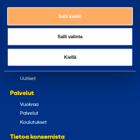
Työntekijämme auttavat sinua aina mielellään
Yleisimmät kysymykset
Salli kaikki
Täältä löydät vastaukset tavallisimpiin kysymyksiin
Ramirent Finland
Salli valinta
Tietoa meistä
Ura Ramirentillä
Kiellä
Asiakaspalvelu
Laskutustiedot
Uutiset
Palvelut
Vuokraa
Palvelut
Koulutukset
Tietoa konsernista