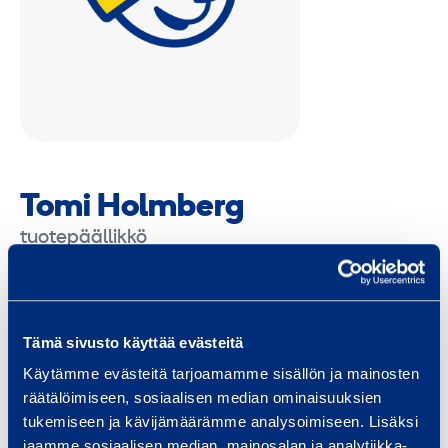
Tomi Holmberg
tuotepäällikkö
Etelä-Suomi
Häme
Itä-Suomi
Kainuu
Karjala
Keski-Suomi
Kymenlaakso
Lappi
Länsi-Suomi
Pirkanmaa
Pohjanmaa
Pohjois-Pohjanmaa
Tämä sivusto käyttää evästeitä
Pohjois-Suomi
Pääkaupunkiseutu
Satakunta
Savo
Käytämme evästeitä tarjoamamme sisällön ja mainosten
Uusimaa
Valtakunnallinen
Varsinais-Suomi
räätälöimiseen, sosiaalisen median ominaisuuksien
tomi.holmberg@ramirent.fi
tukemiseen ja kävijämäärämme analysoimiseen. Lisäksi
jaamme sosiaalisen median, mainosalan ja analytiikka-