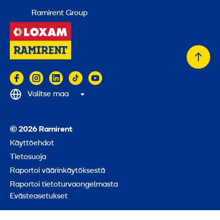
Ramirent Group
Takai
alkuu
Valitse maa
© 2026 Ramirent
Käyttöehdot
Tietosuoja
Raportoi väärinkäytöksestä
Raportoi tietoturvaongelmasta
Evästeasetukset