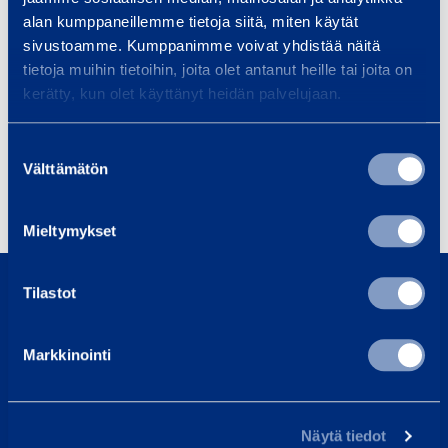
+358 40 759 8834
alan kumppaneillemme tietoja siitä, miten käytät
sivustoamme. Kumppanimme voivat yhdistää näitä
tietoja muihin tietoihin, joita olet antanut heille tai joita on
Tuotteet
kerätty, kun olet käyttänyt heidän palvelujaan.
Suostumuksen
Välttämätön
valinta
Rakennuskoneet
Mieltymykset
0800 171 414
Tilastot
Soita meille, olemme täällä auttaaksemme sinua
asiakaspalvelu@ramirent.fi
Markkinointi
Vastaamme tavallisesti vuorokauden sisällä
Etsi lähin vuokraamo
Näytä tiedot