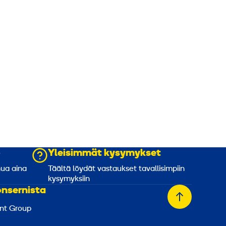
o
Yleisimmät kysymykset
nua aina
Täältä löydät vastaukset tavallisimpiin
kysymyksiin
onsernista
Takaisin
nt Group
alkuun