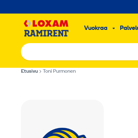
Hyppää
sisältöön
Päävalikk
Vuokraa
Palvelu
Alavalik
Etusivu
Toni Purmonen