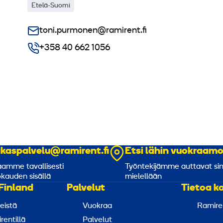
Etelä-Suomi
toni.purmonen@ramirent.fi
+358 40 662 1056
akaspalvelu@ramirent.fi
Etsi lähin vuokraam
amme tavallisesti
Työntekijämme auttavat si
kauden sisällä
mielellään
Finland
Palvelut
Tietoa k
eistä
Vuokraa
Ramire
rentillä
Palvelut