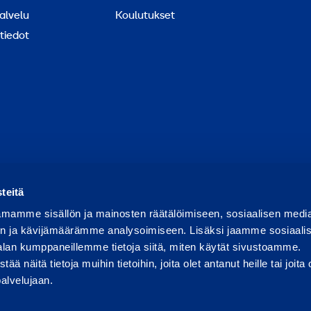
alvelu
Koulutukset
tiedot
ortoi väärinkäytöksestä
Raportoi tietoturvaongelmasta
Ev
teitä
mamme sisällön ja mainosten räätälöimiseen, sosiaalisen medi
n ja kävijämäärämme analysoimiseen. Lisäksi jaamme sosiaali
alan kumppaneillemme tietoja siitä, miten käytät sivustoamme.
näitä tietoja muihin tietoihin, joita olet antanut heille tai joita 
palvelujaan.