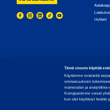
Asiakasp
Laskutus
Uutiset
© 2026 Ramirent
Käyttöehdot
Tietosuoja
Rap
Tämä sivusto käyttää eväs
Käytämme evästeitä tarjoa
ominaisuuksien tukemisee
mainosalan ja analytiikka-
Kumppanimme voivat yhdistää 
kun olet käyttänyt heidän 