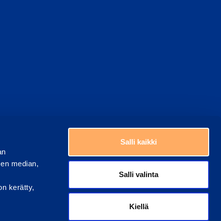
Valitse maa
ästeasetukset
Salli kaikki
an
sen median,
Salli valinta
on kerätty,
Kiellä