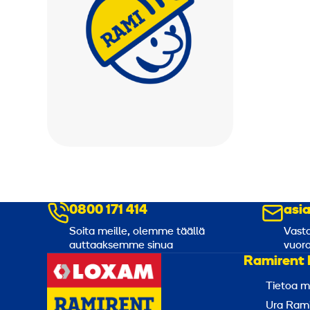
0800 171 414
asi
Soita meille, olemme täällä
Vasta
auttaaksemme sinua
vuoro
Ramirent 
Tietoa m
Ura Rami