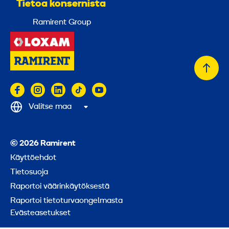
Tietoa konsernista
Ramirent Group
Takai
alkuu
Valitse maa
© 2026 Ramirent
Käyttöehdot
Tietosuoja
Raportoi väärinkäytöksestä
Raportoi tietoturvaongelmasta
Evästeasetukset