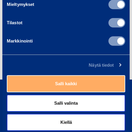
Mieltymykset
Aidat, portit, portaat ja tuentakalusto
Tilastot
Henkilönostimet
Maanrakennuskoneet
Markkinointi
Putoamissuojaus
Rakennuskoneet
Tilat
Trukit ja kurottajat
Näytä tiedot
0800 171 414
Salli kaikki
Soita meille, olemme täällä auttaaksemme sinua
Salli valinta
asiakaspalvelu@ramirent.fi
Vastaamme tavallisesti vuorokauden sisällä
Kiellä
Etsi lähin vuokraamo