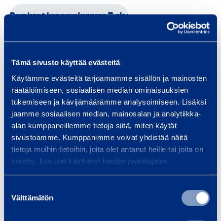
Ramirent konevuokraamo Turku
Palvelut
Tämä sivusto käyttää evästeitä
Käytämme evästeitä tarjoamamme sisällön ja mainosten
räätälöimiseen, sosiaalisen median ominaisuuksien
tukemiseen ja kävijämäärämme analysoimiseen. Lisäksi
Kuljetus
Puhdistus
Rakentaminen
RamiTurva
jaamme sosiaalisen median, mainosalan ja analytiikka-
alan kumppaneillemme tietoja siitä, miten käytät
Talotekniikka
Tankkaus
RamiFleet
Kiinteistöhuolto
sivustoamme. Kumppanimme voivat yhdistää näitä
tietoja muihin tietoihin, joita olet antanut heille tai joita on
Kuljetus ja logistiikka
kerätty, kun olet käyttänyt heidän palvelujaan.
Suostumuksen
Tuotteet
Välttämätön
valinta