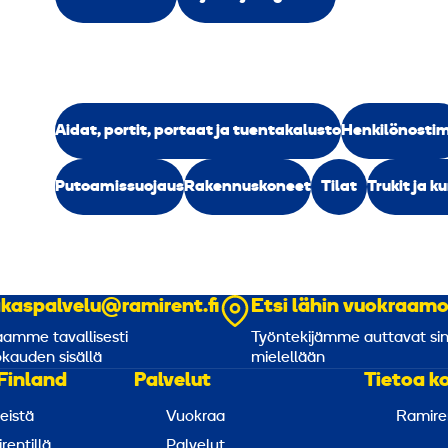
Aidat, portit, portaat ja tuentakalusto
Henkilönosti
Putoamissuojaus
Rakennuskoneet
Tilat
Trukit ja k
akaspalvelu@ramirent.fi
Etsi lähin vuokraam
amme tavallisesti
Työntekijämme auttavat si
kauden sisällä
mielellään
Finland
Palvelut
Tietoa k
eistä
Vuokraa
Ramire
rentillä
Palvelut