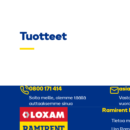
Tuotteet
0800 171 414
asi
Soita meille, olemme täällä
Vasta
auttaaksemme sinua
vuoro
Ramirent 
Tietoa m
Ura Rami