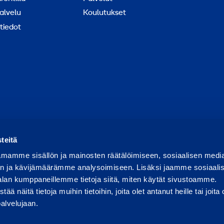
alvelu
Koulutukset
tiedot
ortoi väärinkäytöksestä
Raportoi tietoturvaongelmasta
Ev
teitä
mamme sisällön ja mainosten räätälöimiseen, sosiaalisen medi
n ja kävijämäärämme analysoimiseen. Lisäksi jaamme sosiaali
alan kumppaneillemme tietoja siitä, miten käytät sivustoamme.
näitä tietoja muihin tietoihin, joita olet antanut heille tai joita 
palvelujaan.