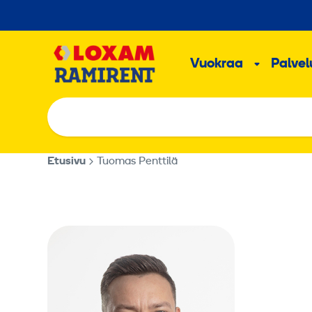
Hyppää
sisältöön
Päävalikk
Vuokraa
Palvelu
Alavalik
Etusivu
Tuomas Penttilä