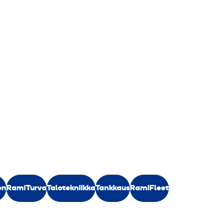
en
RamiTurva
Talotekniikka
Tankkaus
RamiFleet