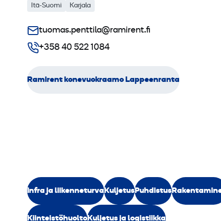
Itä-Suomi
Karjala
tuomas.penttila@ramirent.fi
+358 40 522 1084
Ramirent konevuokraamo Lappeenranta
Infra ja liikenneturva
Kuljetus
Puhdistus
Rakentamin
Kiinteistöhuolto
Kuljetus ja logistiikka