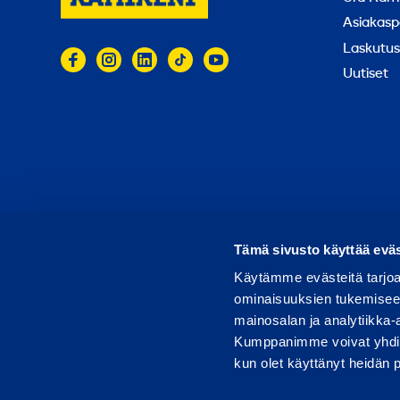
Asiakasp
Laskutus
Uutiset
© 2026 Ramirent
Käyttöehdot
Tietosuoja
Rap
Tämä sivusto käyttää eväs
Käytämme evästeitä tarjoa
ominaisuuksien tukemisee
mainosalan ja analytiikka-
Kumppanimme voivat yhdistää 
kun olet käyttänyt heidän 