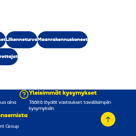
met
Liikenneturva
Maanrakennuskoneet
urottajat
o
Yleisimmät kysymykset
nua aina
Täältä löydät vastaukset tavallisimpiin
kysymyksiin
onsernista
Takaisin
nt Group
alkuun