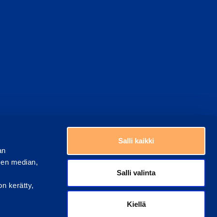
Valitse maa
ästeasetukset
Salli kaikki
an
sen median,
Salli valinta
on kerätty,
Kiellä