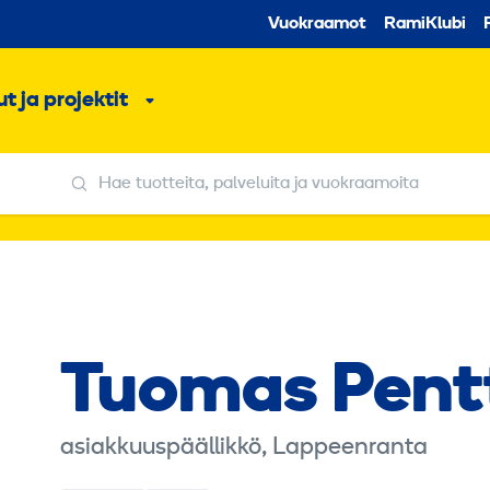
Toissijaine
Vuokraamot
RamiKlubi
o
t ja projektit
ko
Alavalikko
Hae tuotteita, palveluita ja vuokraamoita
Hae tuotteita, palveluita ja vuokraamoita
Tuomas Pentt
asiakkuuspäällikkö, Lappeenranta