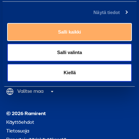
Palvelut
Näytä tiedot
Koulutukset
Tietoa konsernista
Salli kaikki
Ramirent Group
Salli valinta
Takai
Kiellä
alkuu
Valitse maa
© 2026 Ramirent
Käyttöehdot
Tietosuoja