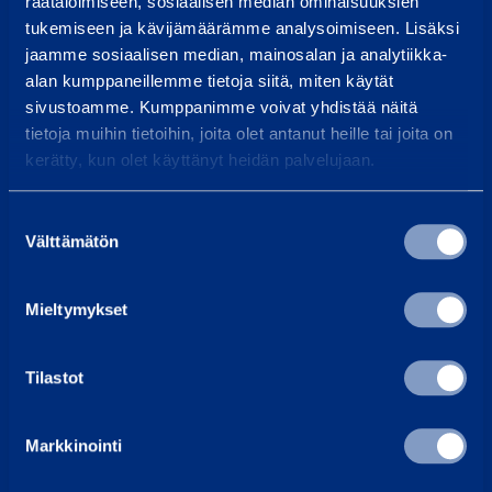
räätälöimiseen, sosiaalisen median ominaisuuksien
tukemiseen ja kävijämäärämme analysoimiseen. Lisäksi
Vastaamme tavallisesti vuorokauden sisällä
jaamme sosiaalisen median, mainosalan ja analytiikka-
Etsi lähin vuokraamo
alan kumppaneillemme tietoja siitä, miten käytät
sivustoamme. Kumppanimme voivat yhdistää näitä
Työntekijämme auttavat sinua aina mielellään
tietoja muihin tietoihin, joita olet antanut heille tai joita on
kerätty, kun olet käyttänyt heidän palvelujaan.
Yleisimmät kysymykset
Täältä löydät vastaukset tavallisimpiin kysymyksiin
Suostumuksen
Ramirent Finland
Välttämätön
valinta
Tietoa meistä
Ura Ramirentillä
Mieltymykset
Asiakaspalvelu
Laskutustiedot
Tilastot
Uutiset
Palvelut
Markkinointi
Vuokraa