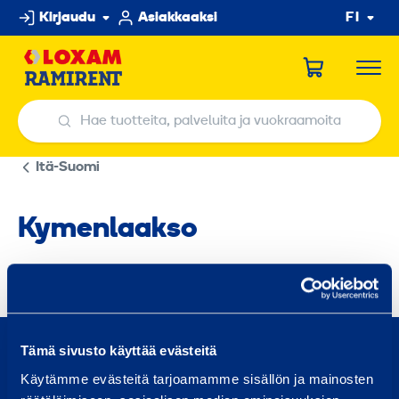
Hyppää
Kirjaudu
Asiakkaaksi
FI
sisältöön
Hae tuotteita, palveluita ja vuokraamoita
Hae tuotteita, palveluita ja vuokraamoita
Itä-Suomi
Kymenlaakso
0800 171 414
Tämä sivusto käyttää evästeitä
Soita meille, olemme täällä auttaaksemme sinua
Käytämme evästeitä tarjoamamme sisällön ja mainosten
asiakaspalvelu@ramirent.fi