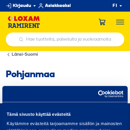
Hyppää
Kirjaudu
Asiakkaaksi
FI
sisältöön
Hae tuotteita, palveluita ja vuokraamoita
Hae tuotteita, palveluita ja vuokraamoita
Länsi-Suomi
Pohjanmaa
0800 171 414
Tämä sivusto käyttää evästeitä
Soita meille, olemme täällä auttaaksemme sinua
Käytämme evästeitä tarjoamamme sisällön ja mainosten
asiakaspalvelu@ramirent.fi