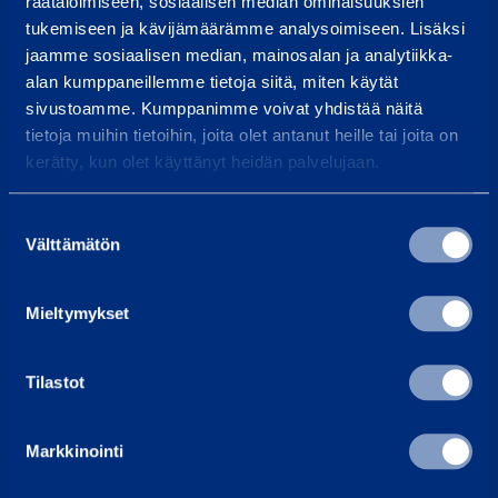
räätälöimiseen, sosiaalisen median ominaisuuksien
tukemiseen ja kävijämäärämme analysoimiseen. Lisäksi
Vastaamme tavallisesti vuorokauden sisällä
jaamme sosiaalisen median, mainosalan ja analytiikka-
Etsi lähin vuokraamo
alan kumppaneillemme tietoja siitä, miten käytät
sivustoamme. Kumppanimme voivat yhdistää näitä
Työntekijämme auttavat sinua aina mielellään
tietoja muihin tietoihin, joita olet antanut heille tai joita on
kerätty, kun olet käyttänyt heidän palvelujaan.
Yleisimmät kysymykset
Täältä löydät vastaukset tavallisimpiin kysymyksiin
Suostumuksen
Ramirent Finland
Välttämätön
valinta
Tietoa meistä
Ura Ramirentillä
Mieltymykset
Asiakaspalvelu
Laskutustiedot
Tilastot
Uutiset
Palvelut
Markkinointi
Vuokraa