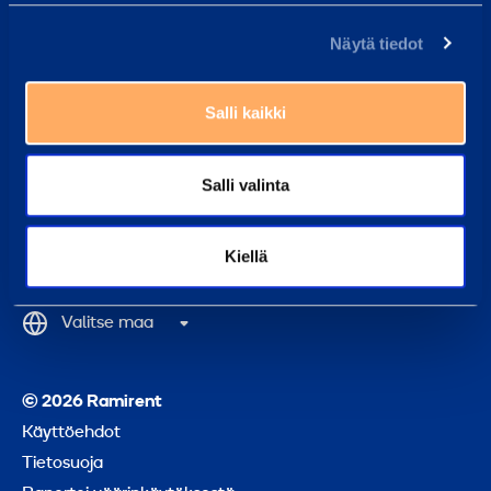
Palvelut
Näytä tiedot
Koulutukset
Tietoa konsernista
Salli kaikki
Ramirent Group
Salli valinta
Takai
Kiellä
alkuu
Valitse maa
© 2026 Ramirent
Käyttöehdot
Tietosuoja