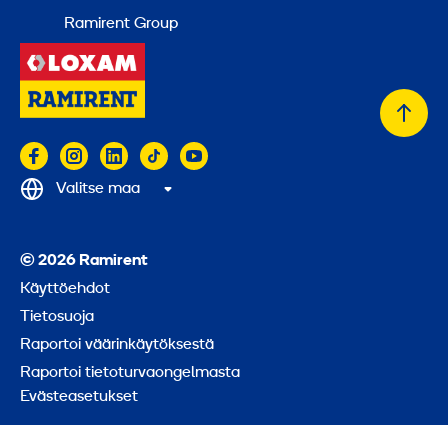
Ramirent Group
Takai
alkuu
Valitse maa
© 2026 Ramirent
Käyttöehdot
Tietosuoja
Raportoi väärinkäytöksestä
Raportoi tietoturvaongelmasta
Evästeasetukset