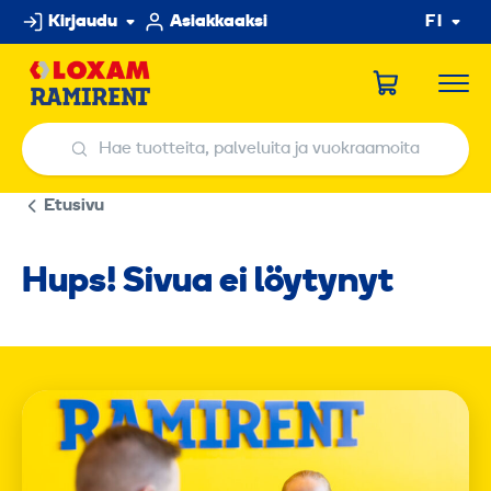
Hyppää
Kirjaudu
Asiakkaaksi
FI
sisältöön
Hae tuotteita, palveluita ja vuokraamoita
Hae tuotteita, palveluita ja vuokraamoita
Etusivu
Hups! Sivua ei löytynyt