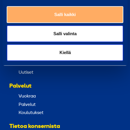
Yleisimmät kysymykset
Salli kaikki
Täältä löydät vastaukset tavallisimpiin kysymyksiin
Ramirent Finland
Salli valinta
Tietoa meistä
Ura Ramirentillä
Kiellä
Asiakaspalvelu
Laskutustiedot
Uutiset
Palvelut
Vuokraa
Palvelut
Koulutukset
Tietoa konsernista