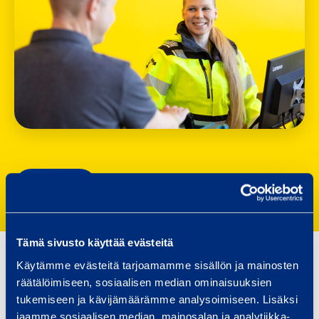
Siirry etusivulle
Tämä sivusto käyttää evästeitä
Käytämme evästeitä tarjoamamme sisällön ja mainosten
räätälöimiseen, sosiaalisen median ominaisuuksien
tukemiseen ja kävijämäärämme analysoimiseen. Lisäksi
jaamme sosiaalisen median, mainosalan ja analytiikka-