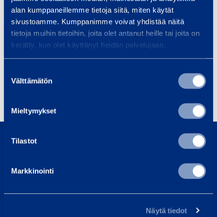
alan kumppaneillemme tietoja siitä, miten käytät
sivustoamme. Kumppanimme voivat yhdistää näitä
Ota yhteyttä ja kysy lisää
tietoja muihin tietoihin, joita olet antanut heille tai joita on
kerätty, kun olet käyttänyt heidän palvelujaan.
asiakaspalvelustamme
0800 171 414
Suostumuksen
asiakaspalvelu@ramirent.fi
Välttämätön
valinta
Mieltymykset
0800 171 414
Tilastot
Soita meille, olemme täällä auttaaksemme sinua
asiakaspalvelu@ramirent.fi
Markkinointi
Vastaamme tavallisesti vuorokauden sisällä
Etsi lähin vuokraamo
Näytä tiedot
Työntekijämme auttavat sinua aina mielellään