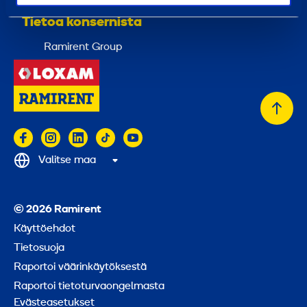
Tietoa konsernista
Ramirent Group
Takai
alkuu
Valitse maa
© 2026 Ramirent
Käyttöehdot
Tietosuoja
Raportoi väärinkäytöksestä
Raportoi tietoturvaongelmasta
Evästeasetukset