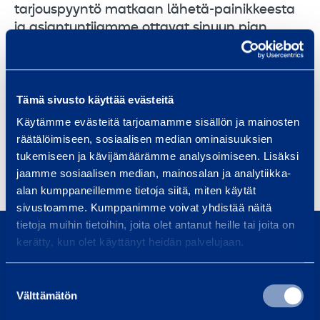
tarjouspyyntö matkaan lähetä-painikkeesta
ja asiantuntijamme ottavat sinuun pian
yhteyttä.
Tämä sivusto käyttää evästeitä
Vaikuttaa siltä, että ostoskorissasi ei ole tuotteita
Käytämme evästeitä tarjoamamme sisällön ja mainosten
tai et ole täyttänyt kaikkia tietoja ostoskorissa.
räätälöimiseen, sosiaalisen median ominaisuuksien
tukemiseen ja kävijämäärämme analysoimiseen. Lisäksi
jaamme sosiaalisen median, mainosalan ja analytiikka-
alan kumppaneillemme tietoja siitä, miten käytät
sivustoamme. Kumppanimme voivat yhdistää näitä
0800 171 414
tietoja muihin tietoihin, joita olet antanut heille tai joita on
Soita meille, olemme täällä auttaaksemme sinua
kerätty, kun olet käyttänyt heidän palvelujaan.
asiakaspalvelu@ramirent.fi
Suostumuksen
Välttämätön
Vastaamme tavallisesti vuorokauden sisällä
valinta