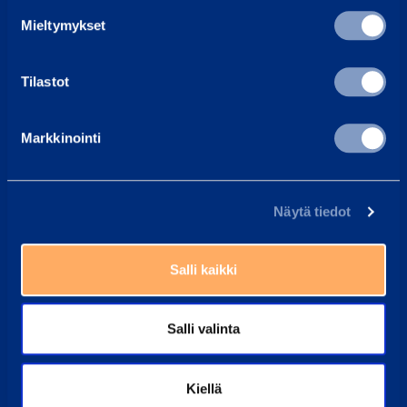
Etsi lähin vuokraamo
Mieltymykset
Työntekijämme auttavat sinua aina mielellään
Yleisimmät kysymykset
Tilastot
Täältä löydät vastaukset tavallisimpiin kysymyksiin
Ramirent Finland
Markkinointi
Tietoa meistä
Ura Ramirentillä
Näytä tiedot
Asiakaspalvelu
Laskutustiedot
Uutiset
Salli kaikki
Palvelut
Salli valinta
Vuokraa
Palvelut
Kiellä
Koulutukset