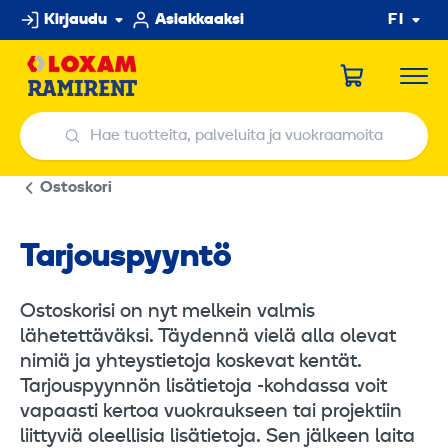
Hyppää
Kirjaudu
Asiakkaaksi
FI
sisältöön
Hae tuotteita, palveluita ja vuokraamoita
Hae tuotteita, palveluita ja vuokraamoita
Ostoskori
Tarjouspyyntö
Ostoskorisi on nyt melkein valmis
lähetettäväksi. Täydennä vielä alla olevat
nimiä ja yhteystietoja koskevat kentät.
Tarjouspyynnön lisätietoja -kohdassa voit
vapaasti kertoa vuokraukseen tai projektiin
liittyviä oleellisia lisätietoja. Sen jälkeen laita