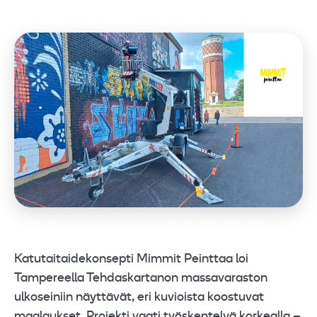
Katutaitaidekonsepti Mimmit Peinttaa loi
Tampereella Tehdaskartanon massavaraston
ulkoseiniin näyttävät, eri kuvioista koostuvat
maalaukset. Projekti vaati työskentelyä korkealla –