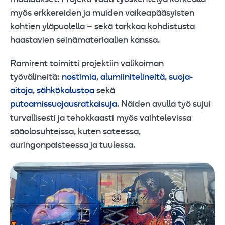
myös erkkereiden ja muiden vaikeapääsyisten
kohtien yläpuolella – sekä tarkkaa kohdistusta
haastavien seinämateriaalien kanssa.
Ramirent toimitti projektiin valikoiman
työvälineitä:
nostimia
,
alumiinitelineitä
,
suoja-
aitoja
,
sähkökalustoa
sekä
putoamissuojausratkaisuja
. Näiden avulla työ sujui
turvallisesti ja tehokkaasti myös vaihtelevissa
sääolosuhteissa, kuten sateessa,
auringonpaisteessa ja tuulessa.