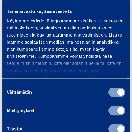
Ajankohta
7.–9.8.2025
Tämä sivusto käyttää evästeitä
Käytämme evästeitä tarjoamamme sisällön ja mainosten
räätälöimiseen, sosiaalisen median ominaisuuksien
Ramirentin toimittama kalusto
tukemiseen ja kävijämäärämme analysoimiseen. Lisäksi
Henkilönostimet, alumiinitelineet, suoja-
jaamme sosiaalisen median, mainosalan ja analytiikka-
aitoja, sähkökalustoa, putoamissuojaus
alan kumppaneillemme tietoja siitä, miten käytät
sivustoamme. Kumppanimme voivat yhdistää näitä
tietoja muihin tietoihin, joita olet antanut heille tai joita on
kerätty, kun olet käyttänyt heidän palvelujaan.
Suostumuksen
Välttämätön
valinta
Mieltymykset
Tutustu nostinvalikoimaamme
Tilastot
– sopiva laite joka tarpeeseen!