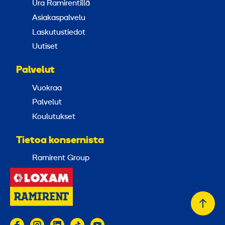
Ura Ramirentillä
Asiakaspalvelu
Laskutustiedot
Uutiset
Palvelut
Vuokraa
Palvelut
Koulutukset
Tietoa konsernista
Ramirent Group
Takai
alkuu