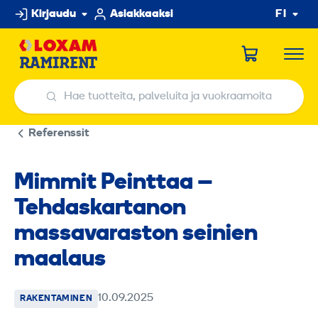
Hyppää
Kirjaudu
Asiakkaaksi
FI
sisältöön
Hae tuotteita, palveluita ja vuokraamoita
Hae tuotteita, palveluita ja vuokraamoita
Referenssit
Mimmit Peinttaa –
Tehdaskartanon
massavaraston seinien
maalaus
10.09.2025
RAKENTAMINEN