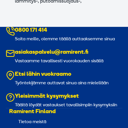
lämmitys-, putoamissuojaus-,
0800 171 414
Soita meille, olemme täällä auttaaksemme sinua
asiakaspalvelu@ramirent.fi
Vastaamme tavallisesti vuorokauden sisällä
Etsi lähin vuokraamo
Työntekijämme auttavat sinua aina mielellään
Yleisimmät kysymykset
Täältä löydät vastaukset tavallisimpiin kysymyksiin
Ramirent Finland
Tietoa meistä