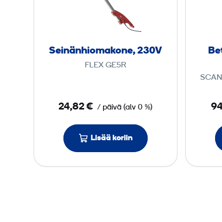
n
ä
n
h
Seinänhioma­kone, 230V
Bet
i
FLEX GE5R
o
SCAN
m
a
24,82 €
94
/ päivä
(
alv
0 %)
­
k
o
Lisää koriin
n
e
,
2
3
0