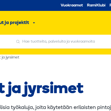
Toissijaine
Vuokraamot
RamiKlubi
o
t ja projektit
ko
Alavalikko
Hae tuotteita, palveluita ja vuokraamoita
Hae tuotteita, palveluita ja vuokraamoita
ja jyrsimet
ja jyrsimet
ia työkaluja, joita käytetään erilaisten pinto