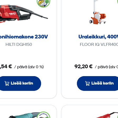
t
a
o
l
n
e
i
i
­
k
oni­hioma­kone 230V
Uraleikkuri, 400
h
k
HILTI DGH150
FLOOR IQ VLFR40
i
u
o
r
m
i
,54 €
92,20 €
/ päivä
(
alv
0 %)
/ päivä
(
alv
a
,
­
4
k
0
Lisää koriin
Lisää koriin
o
0
n
V
e
H
B
2
i
e