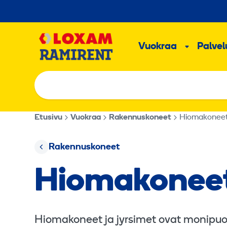
Hyppää
sisältöön
Päävalikk
Vuokraa
Palvelu
Alavalik
Etusivu
Vuokraa
Rakennuskoneet
Hiomakoneet 
Rakennuskoneet
Hiomakoneet 
Hiomakoneet ja jyrsimet ovat monipuolis