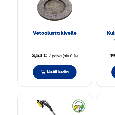
t
o
a
l
u
Vetoalusta kivelle
Kul
s
t
a
3,53 €
19
/ päivä
(
alv
0 %)
k
i
v
Lisää koriin
e
l
l
S
e
e
i