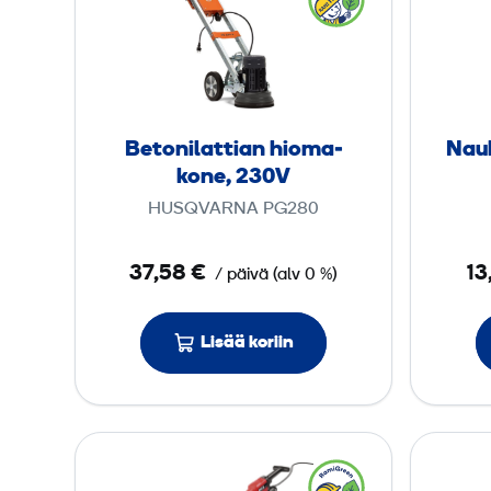
0
t
V
o
n
i
­
Betoni­lattian hioma­
Nau
l
kone, 230V
a
HUSQVARNA PG280
t
t
37,58 €
13
/ päivä
(
alv
0 %)
i
a
n
Lisää koriin
h
i
o
B
m
e
a