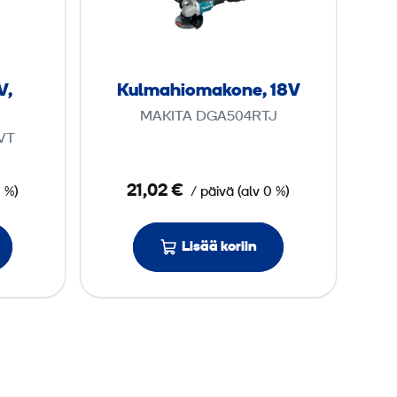
m
n
a
4
h
0
i
0
V,
Kulmahioma­kone, 18V
o
V
MAKITA DGA504RTJ
m
VT
a
­
21,02 €
 %)
/ päivä
(
alv
0 %)
k
o
n
Lisää koriin
e
,
1
8
V