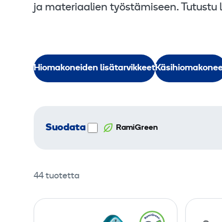
ja materiaalien työstämiseen. Tutust
Hiomakoneiden lisätarvikkeet
Käsihiomakonee
Suodata
RamiGreen
44 tuotetta
H
a