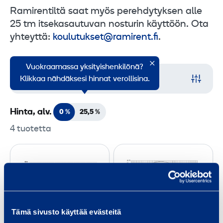
Ramirentiltä saat myös perehdytyksen alle
25 tm itsekasautuvan nosturin käyttöön. Ota
yhteyttä:
koulutukset@ramirent.fi
.
Vuokraamassa yksityishenkilönä?
Suodata
Klikkaa nähdäksesi hinnat verollisina.
Hinta, alv.
0 %
25,5
%
4 tuotetta
I
I
t
t
s
s
e
e
k
k
Tämä sivusto käyttää evästeitä
a
a