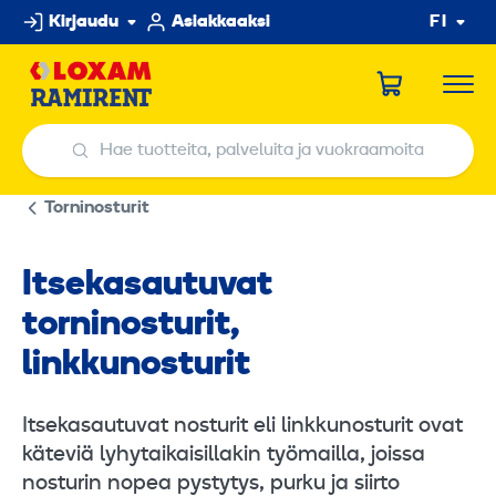
Hyppää
Kirjaudu
Asiakkaaksi
FI
sisältöön
Hae tuotteita, palveluita ja vuokraamoita
Hae tuotteita, palveluita ja vuokraamoita
Torninosturit
Itsekasautuvat
torninosturit,
linkkunosturit
Itsekasautuvat nosturit eli linkkunosturit ovat
käteviä lyhytaikaisillakin työmailla, joissa
nosturin nopea pystytys, purku ja siirto