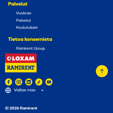
Palvelut
Vuokraa
Palvelut
Koulutukset
Tietoa konsernista
Ramirent Group
Takai
alkuu
Valitse maa
© 2026 Ramirent