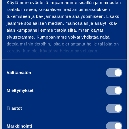
Käytämme evästeitä tarjoamamme sisällön ja mainosten
s
s
Itsekasautuva
Itsekasautuva
räätälöimiseen, sosiaalisen median ominaisuuksien
a
a
nosturi 32 tm
nosturi 50 tm
tukemiseen ja kävijämäärämme analysoimiseen. Lisäksi
u
u
jaamme sosiaalisen median, mainosalan ja analytiikka-
TEREX CBR32PLUS
POTAIN IGO50
t
t
alan kumppaneillemme tietoja siitä, miten käytät
u
u
Tonnimetriä
:
32 tm
Tonnimetriä
:
50 tm
sivustoamme. Kumppanimme voivat yhdistää näitä
Lavakuorma
v
:
Lavakuorma
v
:
tietoja muihin tietoihin, joita olet antanut heille tai joita on
4000 kg
4000 kg
kerätty, kun olet käyttänyt heidän palvelujaan.
a
a
n
n
Pyydä tarjous
Pyydä tarjous
Suostumuksen
o
o
Välttämätön
valinta
s
s
Lisää koriin
Lisää koriin
t
t
u
u
Mieltymykset
r
r
I
I
i
i
t
t
Tilastot
3
5
s
s
2
0
e
e
Markkinointi