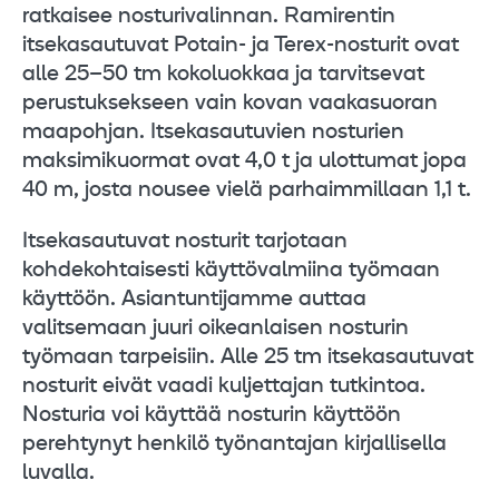
ratkaisee nosturivalinnan. Ramirentin
itsekasautuvat Potain- ja Terex-nosturit ovat
alle 25–50 tm kokoluokkaa ja tarvitsevat
perustuksekseen vain kovan vaakasuoran
maapohjan. Itsekasautuvien nosturien
maksimikuormat ovat 4,0 t ja ulottumat jopa
40 m, josta nousee vielä parhaimmillaan 1,1 t.
Itsekasautuvat nosturit tarjotaan
kohdekohtaisesti käyttövalmiina työmaan
käyttöön. Asiantuntijamme auttaa
valitsemaan juuri oikeanlaisen nosturin
työmaan tarpeisiin. Alle 25 tm itsekasautuvat
nosturit eivät vaadi kuljettajan tutkintoa.
Nosturia voi käyttää nosturin käyttöön
perehtynyt henkilö työnantajan kirjallisella
luvalla.