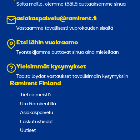
0
0
Soita meille, olemme täällä auttaaksemme sinua
asiakaspalvelu@ramirent.fi
t
t
Vastaamme tavallisesti vuorokauden sisällä
m
m
Etsi lähin vuokraamo
Työntekijämme auttavat sinua aina mielellään
Yleisimmät kysymykset
Täältä löydät vastaukset tavallisimpiin kysymyksiin
Ramirent Finland
Tietoa meistä
Ura Ramirentillä
Asiakaspalvelu
Laskutustiedot
Uutiset