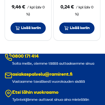
y
k
0
9,46 €
0,24 €
/
kpl
(
alv
0
/
kpl
(
alv
0
ö
e
%)
%)
2
m
0
Lisää koriin
Lisää koriin
0
0
/
1
0
0800 171 414
Soita meille, olemme täällä auttaaksemme sinua
m
,
asiakaspalvelu@ramirent.fi
2
Vastaamme tavallisesti vuorokauden sisällä
-
o
Etsi lähin vuokraamo
s
Työntekijämme auttavat sinua aina mielellään
.