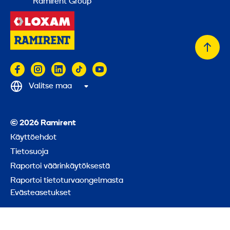
Ramirent Group
Takai
alkuu
Valitse maa
© 2026 Ramirent
Käyttöehdot
Tietosuoja
Raportoi väärinkäytöksestä
Raportoi tietoturvaongelmasta
Evästeasetukset