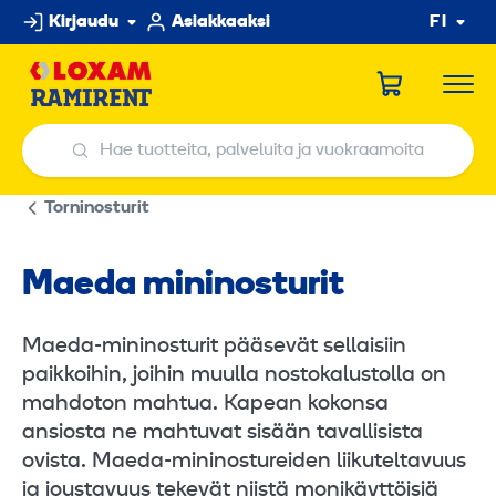
Hyppää
Kirjaudu
Asiakkaaksi
FI
sisältöön
Hae tuotteita, palveluita ja vuokraamoita
Hae tuotteita, palveluita ja vuokraamoita
Torninosturit
Maeda mininosturit
Maeda-mininosturit pääsevät sellaisiin
paikkoihin, joihin muulla nostokalustolla on
mahdoton mahtua. Kapean kokonsa
ansiosta ne mahtuvat sisään tavallisista
ovista. Maeda-mininostureiden liikuteltavuus
ja joustavuus tekevät niistä monikäyttöisiä