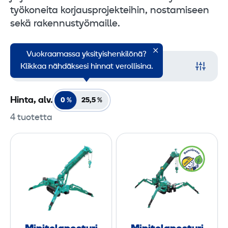
työkoneita korjausprojekteihin, nostamiseen
sekä rakennustyömaille.
Vuokraamassa yksityishenkilönä?
Suodata
Klikkaa nähdäksesi hinnat verollisina.
Hinta, alv.
0 %
25,5
%
4 tuotetta
M
M
i
i
n
n
i
i
t
t
e
e
l
l