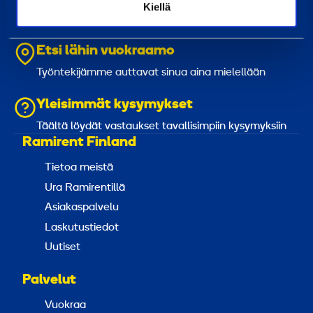
Kiellä
i
n
Vastaamme tavallisesti vuorokauden sisällä
e
Etsi lähin vuokraamo
s
e
Työntekijämme auttavat sinua aina mielellään
l
Yleisimmät kysymykset
/
Täältä löydät vastaukset tavallisimpiin kysymyksiin
s
Ramirent Finland
ä
h
Tietoa meistä
k
Ura Ramirentillä
ö
Asiakaspalvelu
Laskutustiedot
Uutiset
Palvelut
Vuokraa