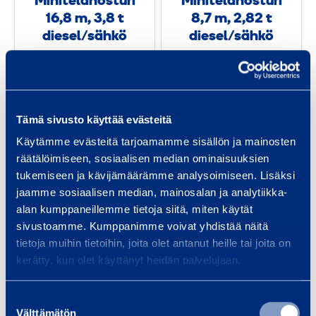
Minitelanosturi
Minitelanosturi
a
a
16,8 m, 3,8 t
8,7 m, 2,82 t
n
n
diesel/sähkö
diesel/sähkö
o
o
MAEDA
MAEDA MC285CB-
s
s
MC405CRME
3
t
t
u
u
Pyydä tarjous
Pyydä tarjous
Tämä sivusto käyttää evästeitä
r
r
Käytämme evästeitä tarjoamamme sisällön ja mainosten
i
i
Lisää koriin
Lisää koriin
räätälöimiseen, sosiaalisen median ominaisuuksien
1
8
tukemiseen ja kävijämäärämme analysoimiseen. Lisäksi
6
,
jaamme sosiaalisen median, mainosalan ja analytiikka-
,
7
M
M
alan kumppaneillemme tietoja siitä, miten käytät
8
sivustoamme. Kumppanimme voivat yhdistää näitä
i
i
m
tietoja muihin tietoihin, joita olet antanut heille tai joita on
n
n
m
,
kerätty, kun olet käyttänyt heidän palvelujaan.
i
i
,
2
t
n
3
,
Suostumuksen
e
o
Välttämätön
,
8
valinta