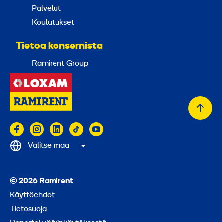
Palvelut
Koulutukset
Tietoa konsernista
Ramirent Group
Takai
alkuu
Valitse maa
© 2026 Ramirent
Käyttöehdot
Tietosuoja