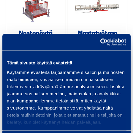
t
t
o
o
­
t
p
y
Nosto­pöytä
Mastotyötaso
ö
ö
mastotyölavall
SC8000
y
t
e
SCANCLIMBER
t
a
SC8000
SCANCLIMBER
ä
s
Tämä sivusto käyttää evästeitä
LT500
m
o
Käytämme evästeitä tarjoamamme sisällön ja mainosten
a
S
räätälöimiseen, sosiaalisen median ominaisuuksien
Pyydä tarjous
Pyydä tarjous
s
C
tukemiseen ja kävijämäärämme analysoimiseen. Lisäksi
t
8
jaamme sosiaalisen median, mainosalan ja analytiikka-
Lisää koriin
Lisää koriin
alan kumppaneillemme tietoja siitä, miten käytät
o
0
sivustoamme. Kumppanimme voivat yhdistää näitä
t
0
tietoja muihin tietoihin, joita olet antanut heille tai joita on
y
0
M
M
kerätty, kun olet käyttänyt heidän palvelujaan.
ö
a
a