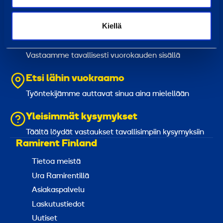
0800 171 414
Soita meille, olemme täällä auttaaksemme sinua
Kiellä
asiakaspalvelu@ramirent.fi
Vastaamme tavallisesti vuorokauden sisällä
Etsi lähin vuokraamo
Työntekijämme auttavat sinua aina mielellään
Yleisimmät kysymykset
Täältä löydät vastaukset tavallisimpiin kysymyksiin
Ramirent Finland
Tietoa meistä
Ura Ramirentillä
Asiakaspalvelu
Laskutustiedot
Uutiset