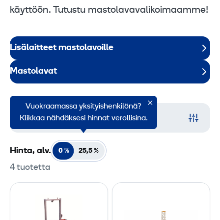
käyttöön. Tutustu mastolavavalikoimaamme!
Lisälaitteet mastolavoille
Mastolavat
Vuokraamassa yksityishenkilönä?
Suodata
Klikkaa nähdäksesi hinnat verollisina.
Hinta, alv.
0 %
25,5
%
4 tuotetta
N
M
o
a
s
s