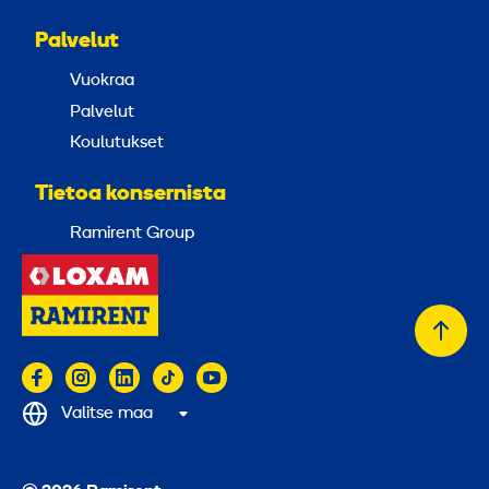
Palvelut
Vuokraa
Palvelut
Koulutukset
Tietoa konsernista
Ramirent Group
Takai
alkuu
Valitse maa