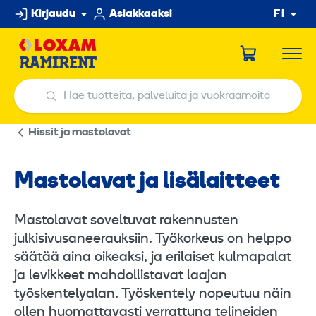
Hyppää
Kirjaudu
Asiakkaaksi
FI
sisältöön
Hae tuotteita, palveluita ja vuokraamoita
Hae tuotteita, palveluita ja vuokraamoita
Hissit ja mastolavat
Mastolavat ja lisälaitteet
Mastolavat soveltuvat rakennusten
julkisivusaneerauksiin. Työkorkeus on helppo
säätää aina oikeaksi, ja erilaiset kulmapalat
ja levikkeet mahdollistavat laajan
työskentelyalan. Työskentely nopeutuu näin
ollen huomattavasti verrattuna telineiden