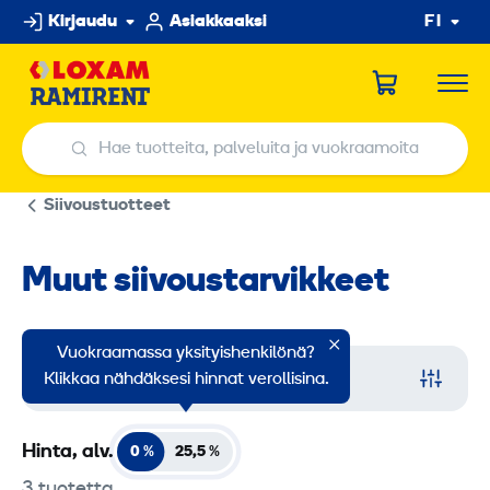
Hyppää
Kirjaudu
Asiakkaaksi
FI
sisältöön
Hae tuotteita, palveluita ja vuokraamoita
Hae tuotteita, palveluita ja vuokraamoita
Siivoustuotteet
Muut siivoustarvikkeet
Vuokraamassa yksityishenkilönä?
Suodata
Klikkaa nähdäksesi hinnat verollisina.
Hinta, alv.
0 %
25,5
%
3 tuotetta