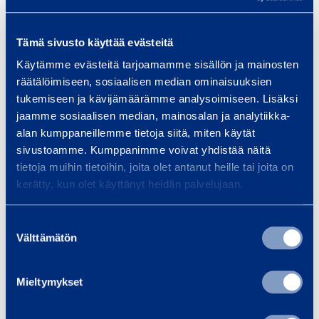
s
,
t
1
Tämä sivusto käyttää evästeitä
P
a
5
Käytämme evästeitä tarjoamamme sisällön ja mainosten
o
1
räätälöimiseen, sosiaalisen median ominaisuuksien
i
0
m
tukemiseen ja kävijämäärämme analysoimiseen. Lisäksi
s
m
jaamme sosiaalisen median, mainosalan ja analytiikka-
t
alan kumppaneillemme tietoja siitä, miten käytät
k
,
o
sivustoamme. Kumppanimme voivat yhdistää näitä
p
Ø
i
tietoja muihin tietoihin, joita olet antanut heille tai joita on
l
3
Poistoilmaletku
kerätty, kun olet käyttänyt heidän palvelujaan.
l
1
0,15 mm, Ø
m
160 mm
5
Suostumuksen
a
STRONG
Välttämätön
valinta
l
m
e
m
0,43 €
/
m
(
alv
0
t
Mieltymykset
%)
k