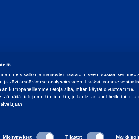
ortoi väärinkäytöksestä
Raportoi tietoturvaongelmasta
Ev
teitä
mamme sisällön ja mainosten räätälöimiseen, sosiaalisen medi
n ja kävijämäärämme analysoimiseen. Lisäksi jaamme sosiaali
alan kumppaneillemme tietoja siitä, miten käytät sivustoamme.
näitä tietoja muihin tietoihin, joita olet antanut heille tai joita 
palvelujaan.
Mieltymykset
Tilastot
Markkinoin