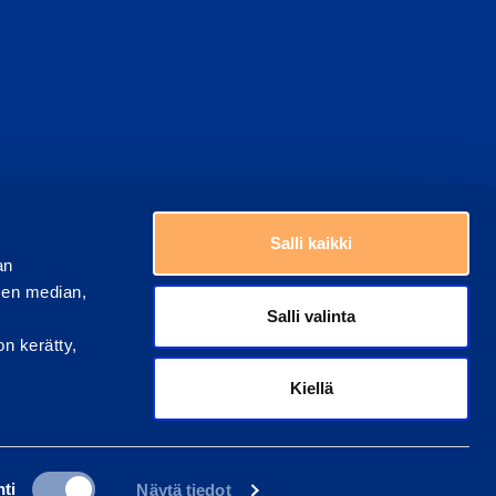
Valitse maa
ästeasetukset
Salli kaikki
an
sen median,
Salli valinta
on kerätty,
Kiellä
ti
Näytä tiedot