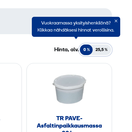
Vuokraamassa yksityishenkilönä?
Klikkaa nähdäksesi hinnat verollisina.
Hinta, alv.
0 %
25,5
%
T
R
P
A
V
E
-
L
TR PAVE-
A
Asfaltinpaikkausmassa
s