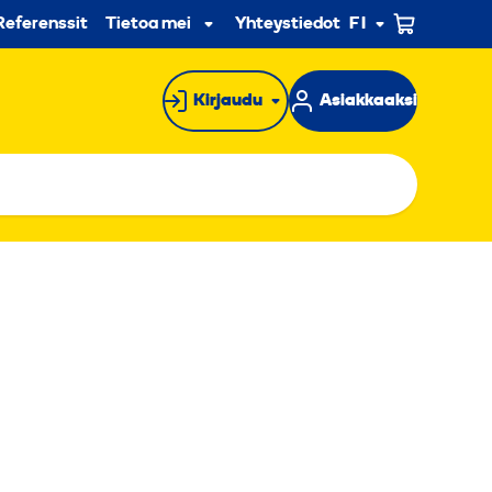
n
Referenssit
Tietoa meistä
Yhteystiedot
FI
Alavalikko
Kirjaudu
Asiakkaaksi