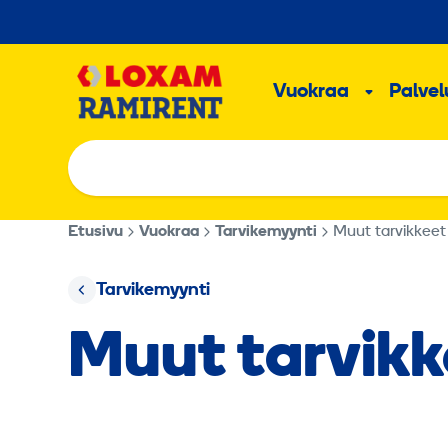
Hyppää
sisältöön
Päävalikk
Vuokraa
Palvelu
Alavalik
Etusivu
Vuokraa
Tarvikemyynti
Muut tarvikkeet
Tarvikemyynti
Muut tarvikk