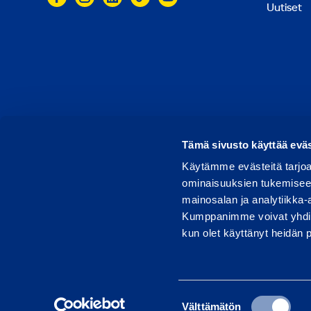
Uutiset
© 2026 Ramirent
Käyttöehdot
Tietosuoja
Rap
Tämä sivusto käyttää eväs
Käytämme evästeitä tarjoa
ominaisuuksien tukemisee
mainosalan ja analytiikka-
Kumppanimme voivat yhdistää 
kun olet käyttänyt heidän 
Suostumuksen
Välttämätön