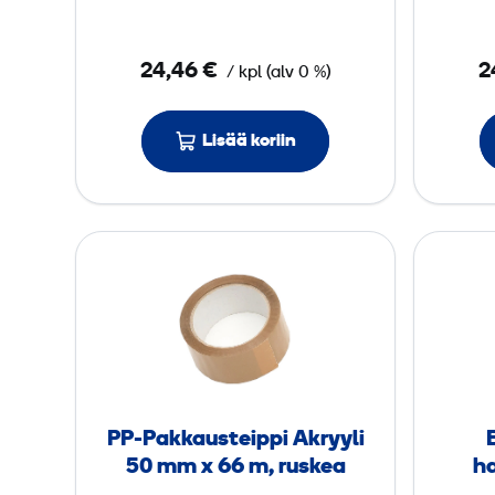
i
5
24,46 €
2
/
kpl
(
alv
0 %)
l
Lisää koriin
i
t
r
a
P
a
P
-
P
a
k
k
PP-Pakkausteippi Akryyli
a
50 mm x 66 m, ruskea
h
u