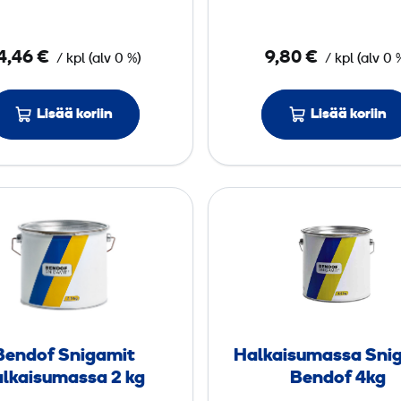
i
ö
5
l
4,46 €
9,80 €
/
kpl
(
alv
0 %)
/
kpl
(
alv
0 
j
l
y
Lisää koriin
Lisää koriin
i
1
t
L
r
a
B
H
a
e
a
n
l
d
k
o
a
f
i
S
s
Bendof Snigamit
Halkaisumassa Sni
n
u
alkaisumassa 2 kg
Bendof 4kg
i
m