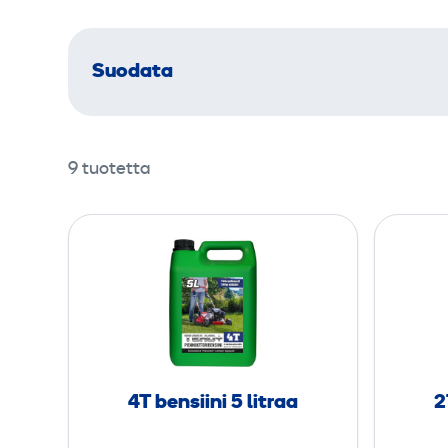
Suodata
9 tuotetta
4
T
b
e
n
s
i
4T bensiini 5 litraa
2
i
n