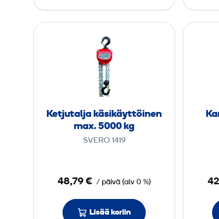
g
ä
y
K
t
e
t
t
ö
j
i
u
n
t
e
a
Ketjutalja käsikäyttöinen
n
Ka
l
max. 5000 kg
m
j
a
SVERO 1419
a
x
k
.
ä
2
48,79 €
42
/ päivä
(
alv
0 %)
s
0
i
0
Lisää koriin
k