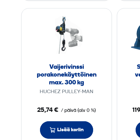
g
V
a
i
j
e
r
i
Vaijerivinssi
v
porakonekäyttöinen
v
i
max. 300 kg
n
HUCHEZ PULLEY-MAN
s
s
25,74 €
11
/ päivä
(
alv
0 %)
i
p
Lisää koriin
o
r