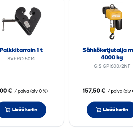
a
ä
l
h
k
k
k
ö
i
­
t
k
Palkkitarrain 1 t
Sähkö­ketjutalja 
a
e
4000 kg
SVERO 5014
r
t
GIS GP1600/2NF
r
j
a
u
i
t
,00 €
157,50 €
/ päivä
(
alv
0 %)
/ päivä
(
alv
n
a
1
l
Lisää koriin
Lisää koriin
j
t
a
m