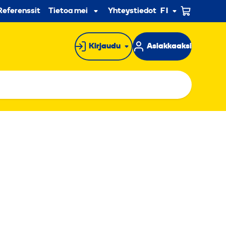
n
Referenssit
Tietoa meistä
Yhteystiedot
FI
Alavalikko
Kirjaudu
Asiakkaaksi