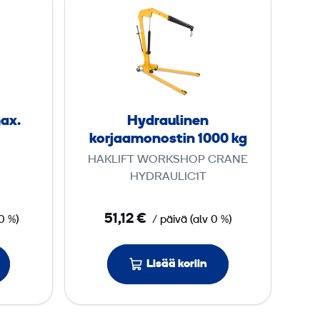
y
d
r
a
u
l
max.
Hydraulinen
i
korjaamonostin 1000 kg
n
HAKLIFT WORKSHOP CRANE
e
HYDRAULIC1T
n
k
51,12 €
0 %)
/ päivä
(
alv
0 %)
o
r
Lisää koriin
j
a
a