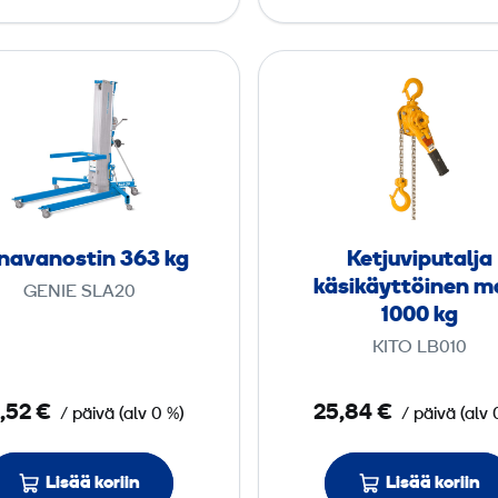
K
K
a
e
n
t
a
j
v
u
a
v
n
i
navanostin 363 kg
Ketjuviputalja
o
p
käsikäyttöinen m
GENIE SLA20
s
u
1000 kg
t
t
KITO LB010
i
a
n
l
,52 €
25,84 €
/ päivä
(
alv
0 %)
/ päivä
(
alv
3
j
6
a
Lisää koriin
3
Lisää koriin
k