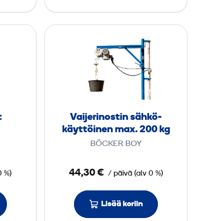
k
a
g
x
V
.
a
4
i
0
j
0
e
0
r
i
t
Vaijerinostin sähkö­
k
n
käyttöinen max. 200 kg
g
o
BÖCKER BOY
s
t
44,30 €
0 %)
/ päivä
(
alv
0 %)
i
n
s
Lisää koriin
ä