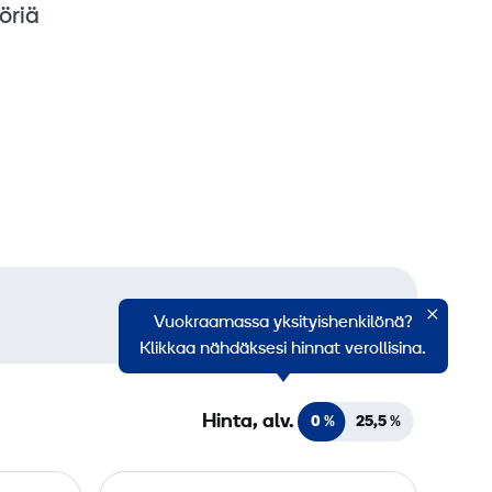
öriä
Vuokraamassa yksityishenkilönä?
Klikkaa nähdäksesi hinnat verollisina.
Hinta, alv.
0 %
25,5
%
H