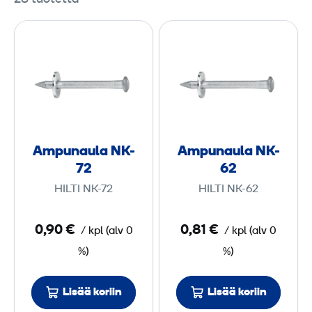
A
A
m
m
p
p
u
u
n
n
a
a
u
u
Ampunaula NK-
Ampunaula NK-
l
l
72
62
a
a
HILTI NK-72
HILTI NK-62
N
N
K
K
0,90 €
0,81 €
/
kpl
(
alv
0
/
kpl
(
alv
0
-
-
%)
%)
7
6
2
2
Lisää koriin
Lisää koriin