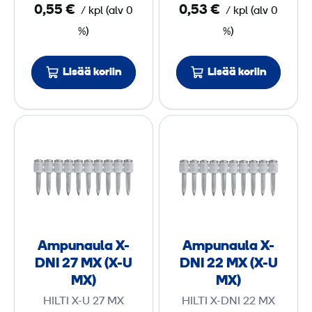
0,55 €
0,53 €
/
kpl
(
alv
0
/
kpl
(
alv
0
N
N
%)
%)
I
I
3
3
Lisää koriin
Lisää koriin
7
2
M
M
A
A
X
X
m
m
(
(
p
p
X
X
u
u
-
-
n
n
U
U
a
a
M
M
u
u
X
X
Ampunaula X-
Ampunaula X-
l
l
)
)
DNI 27 MX (X-U
DNI 22 MX (X-U
a
a
MX)
MX)
X
X
HILTI X-U 27 MX
HILTI X-DNI 22 MX