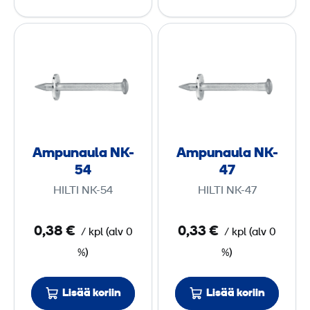
A
A
m
m
p
p
u
u
n
n
a
a
u
u
Ampunaula NK-
Ampunaula NK-
l
l
54
47
a
a
HILTI NK-54
HILTI NK-47
N
N
K
K
0,38 €
0,33 €
/
kpl
(
alv
0
/
kpl
(
alv
0
-
-
%)
%)
5
4
4
7
Lisää koriin
Lisää koriin