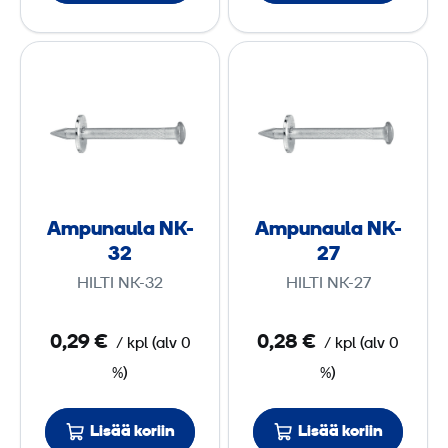
A
A
m
m
p
p
u
u
n
n
a
a
u
u
Ampunaula NK-
Ampunaula NK-
l
l
32
27
a
a
HILTI NK-32
HILTI NK-27
N
N
K
K
0,29 €
0,28 €
/
kpl
(
alv
0
/
kpl
(
alv
0
-
-
%)
%)
3
2
2
7
Lisää koriin
Lisää koriin