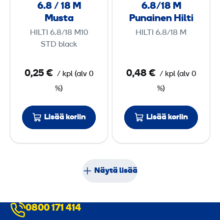
n
n
)
6.8 / 18 M
6.8/18 M
o
o
Musta
Punainen Hilti
s
s
HILTI 6.8/18 M10
HILTI 6.8/18 M
6
6
STD black
.
.
8
8
0,25 €
0,48 €
/
kpl
(
alv
0
/
kpl
(
alv
0
/
/
%)
%)
1
1
8
8
Lisää koriin
Lisää koriin
M
M
M
P
u
u
Näytä lisää
s
n
t
a
a
i
0800 171 414
n