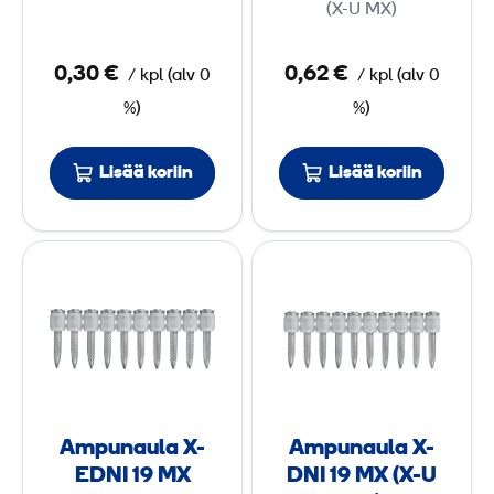
-
-
(X-U MX)
D
D
N
N
0,30 €
0,62 €
/
kpl
(
alv
0
/
kpl
(
alv
0
I
I
%)
%)
2
2
7
2
Lisää koriin
Lisää koriin
M
M
X
X
A
A
(
(
m
m
X
X
p
p
-
-
u
u
U
U
n
n
M
M
a
a
X
X
u
u
)
)
Ampunaula X-
Ampunaula X-
l
l
EDNI 19 MX
DNI 19 MX (X-U
a
a