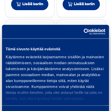
Lisää koriin
Lisää koriin
2
2
M
M
A
A
X
X
m
m
(
(
p
p
X
X
u
u
-
-
Tämä sivusto käyttää evästeitä
n
n
U
U
a
a
Käytämme evästeitä tarjoamamme sisällön ja mainosten
M
M
u
u
räätälöimiseen, sosiaalisen median ominaisuuksien
X
X
Ampunaula X-
Ampunaula X-
tukemiseen ja kävijämäärämme analysoimiseen. Lisäksi
l
l
)
)
DNI 57 MX (X-U
DNI 52 MX (X-U
jaamme sosiaalisen median, mainosalan ja analytiikka-
a
a
MX)
MX)
alan kumppaneillemme tietoja siitä, miten käytät
X
X
HILTI X-U 57 MX
HILTI X-U 52 MX
sivustoamme. Kumppanimme voivat yhdistää näitä
-
-
tietoja muihin tietoihin, joita olet antanut heille tai joita on
D
D
kerätty, kun olet käyttänyt heidän palvelujaan.
0,74 €
0,68 €
/
kpl
(
alv
0
/
kpl
(
alv
0
N
N
%)
%)
I
I