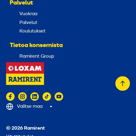
Palvelut
Vuokraa
Palvelut
Koulutukset
Tietoa konsernista
Ramirent Group
Takai
alkuu
Valitse maa
© 2026 Ramirent