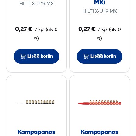
MX)
HILTI X-U 19 MX
X
X
HILTI X-U 19 MX
-
-
E
D
0,27 €
0,27 €
/
kpl
(
alv
0
/
kpl
(
alv
0
D
N
%)
%)
N
I
I
1
Lisää koriin
Lisää koriin
1
9
9
M
K
K
M
X
a
a
X
(
m
m
X
p
p
-
a
a
U
p
p
M
a
a
X
Kampapanos
Kampapanos