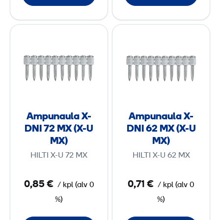
S
1
A
A
2
m
m
p
p
u
u
n
n
a
a
u
u
Ampunaula X-
Ampunaula X-
l
l
DNI 72 MX (X-U
DNI 62 MX (X-U
a
a
MX)
MX)
X
X
HILTI X-U 72 MX
HILTI X-U 62 MX
-
-
D
D
0,85 €
0,71 €
/
kpl
(
alv
0
/
kpl
(
alv
0
N
N
%)
%)
I
I
7
6