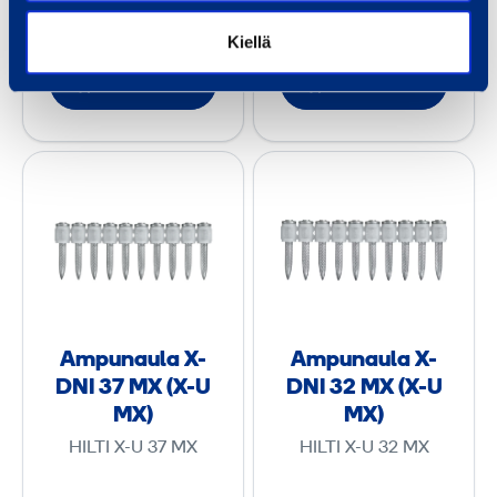
%)
%)
I
I
Kiellä
4
4
Lisää koriin
Lisää koriin
7
2
M
M
A
A
X
X
m
m
(
(
p
p
X
X
u
u
-
-
n
n
U
U
a
a
M
M
u
u
X
X
Ampunaula X-
Ampunaula X-
l
l
)
)
DNI 37 MX (X-U
DNI 32 MX (X-U
a
a
MX)
MX)
X
X
HILTI X-U 37 MX
HILTI X-U 32 MX
-
-
D
D