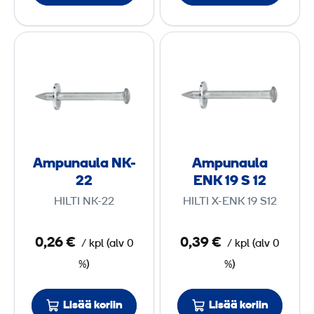
A
A
m
m
p
p
u
u
n
n
a
a
u
u
Ampunaula NK-
Ampunaula
l
l
22
ENK 19 S 12
a
a
HILTI NK-22
HILTI X-ENK 19 S12
N
E
K
N
0,26 €
0,39 €
/
kpl
(
alv
0
/
kpl
(
alv
0
-
K
%)
%)
2
1
2
9
Lisää koriin
Lisää koriin