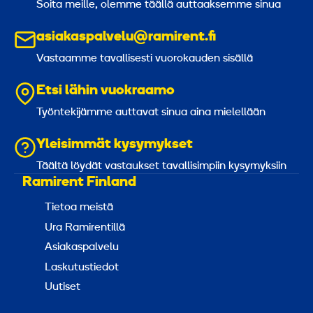
Soita meille, olemme täällä auttaaksemme sinua
e
n
asiakaspalvelu@ramirent.fi
H
Vastaamme tavallisesti vuorokauden sisällä
i
l
Etsi lähin vuokraamo
t
Työntekijämme auttavat sinua aina mielellään
i
Yleisimmät kysymykset
Täältä löydät vastaukset tavallisimpiin kysymyksiin
Ramirent Finland
Tietoa meistä
Ura Ramirentillä
Asiakaspalvelu
Laskutustiedot
Uutiset