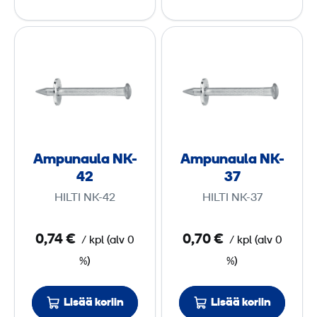
A
A
m
m
p
p
u
u
n
n
a
a
u
u
Ampunaula NK-
Ampunaula NK-
l
l
42
37
a
a
HILTI NK-42
HILTI NK-37
N
N
K
K
0,74 €
0,70 €
/
kpl
(
alv
0
/
kpl
(
alv
0
-
-
%)
%)
4
3
2
7
Lisää koriin
Lisää koriin