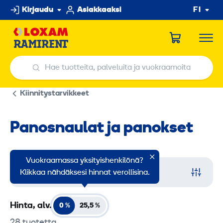
Hyppää
Kirjaudu
Asiakkaaksi
FI
sisältöön
Hae tuotteita, palveluita ja vuokraamoita
Hae tuotteita, palveluita ja vuokraamoita
Kiinnitystarvikkeet
Panosnaulat ja panokset
Vuokraamassa yksityishenkilönä?
Suodata
Klikkaa nähdäksesi hinnat verollisina.
Hinta, alv.
0 %
25,5
%
28 tuotetta