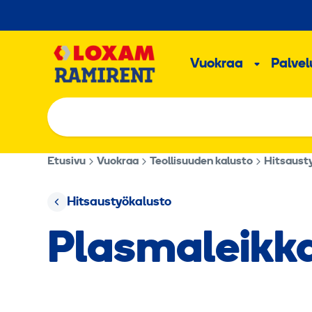
Hyppää
sisältöön
Päävalikk
Vuokraa
Palvelu
Alavalik
Etusivu
Vuokraa
Teollisuuden kalusto
Hitsaust
Hitsaustyökalusto
Plasmaleikka