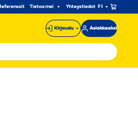
n
Referenssit
Tietoa meistä
Yhteystiedot
FI
Alavalikko
Kirjaudu
Asiakkaaksi