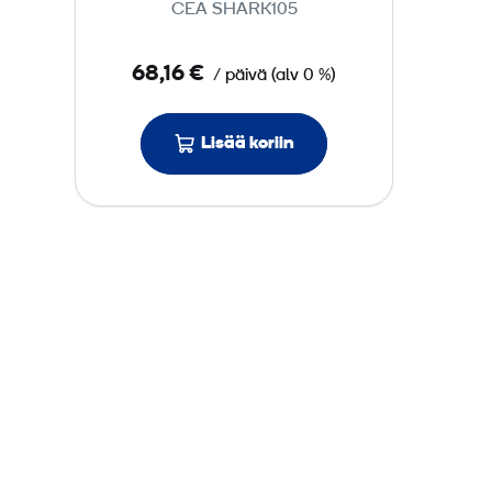
CEA SHARK105
k
k
68,16 €
/ päivä
(
alv
0 %)
u
r
i
Lisää koriin
,
s
ä
h
k
ö
,
i
l
m
a