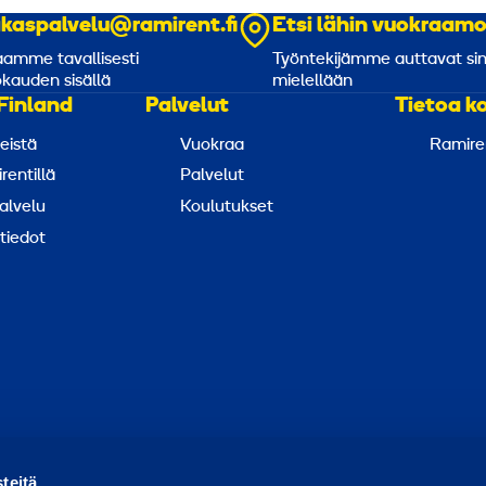
akaspalvelu@ramirent.fi
Etsi lähin vuokraam
amme tavallisesti
Työntekijämme auttavat si
kauden sisällä
mielellään
Finland
Palvelut
Tietoa k
eistä
Vuokraa
Ramire
rentillä
Palvelut
alvelu
Koulutukset
tiedot
ortoi väärinkäytöksestä
Raportoi tietoturvaongelmasta
Ev
teitä