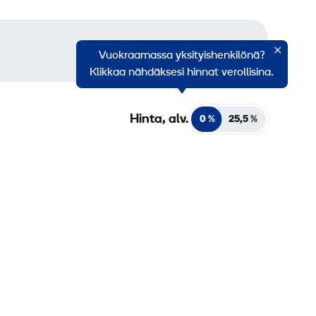
Vuokraamassa yksityishenkilönä?
Klikkaa nähdäksesi hinnat verollisina.
Hinta, alv.
0 %
25,5
%