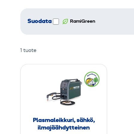
Suodata
RamiGreen
1 tuote
P
l
a
s
m
a
l
Plasmaleikkuri, sähkö,
e
ilmajäähdytteinen
i