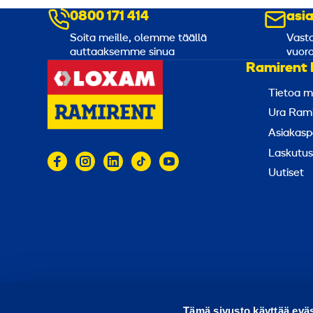
j
0800 171 414
asi
ä
Soita meille, olemme täällä
Vasta
ä
auttaaksemme sinua
vuoro
h
Ramirent 
d
Tietoa m
y
Ura Rami
t
Asiakasp
t
Laskutus
e
Uutiset
i
n
e
n
© 2026 Ramirent
Käyttöehdot
Tietosuoja
Rap
Tämä sivusto käyttää eväs