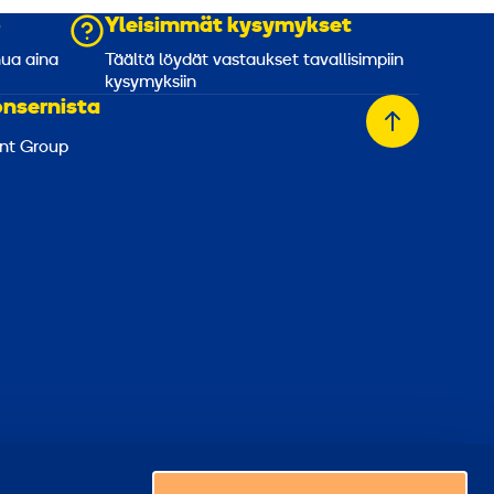
o
Yleisimmät kysymykset
nua aina
Täältä löydät vastaukset tavallisimpiin
kysymyksiin
onsernista
Takaisin
nt Group
alkuun
Valitse maa
ästeasetukset