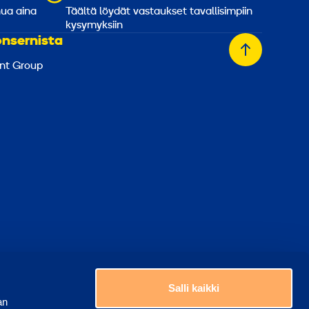
nua aina
Täältä löydät vastaukset tavallisimpiin
kysymyksiin
onsernista
Takaisin
nt Group
alkuun
Valitse maa
ästeasetukset
Salli kaikki
an