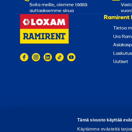
n
Soita meille, olemme täällä
Vasta
1
auttaaksemme sinua
vuoro
Ramirent 
1
6
Tietoa m
Ura Rami
k
Asiakasp
W
Laskutus
,
Uutiset
d
i
e
s
e
l
© 2026 Ramirent
Käyttöehdot
Tietosuoja
Rap
Tämä sivusto käyttää eväs
Käytämme evästeitä tarjoa