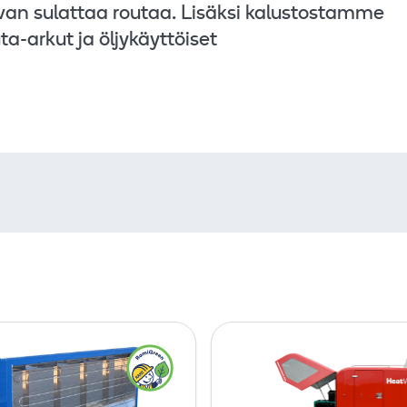
an sulattaa routaa. Lisäksi kalustostamme
a-arkut ja öljykäyttöiset
R
R
o
o
u
u