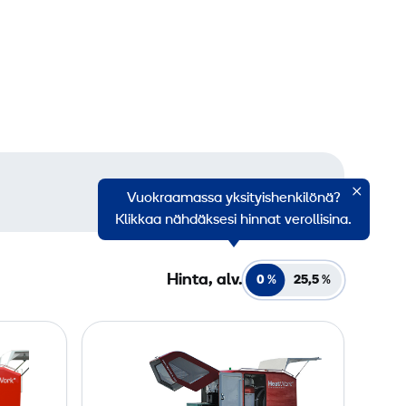
Vuokraamassa yksityishenkilönä?
Klikkaa nähdäksesi hinnat verollisina.
Hinta, alv.
0 %
25,5
%
R
o
u