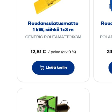
d
a
n
s
Roudansulatusmatto
Roud
u
1 kW, sähkö 1x3 m
l
GENERIC ROUTAMATTO1X3M
POLA
a
t
12,81 €
24
/ päivä
(
alv
0 %)
u
s
m
Lisää koriin
a
t
t
R
o
o
1
u
d