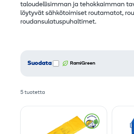
taloudellisimman ja tehokkaimman tav
löytyvät sähkötoimiset routamatot, rout
roudansulatuspuhaltimet.
Suodata
RamiGreen
5 tuotetta
R
o
u