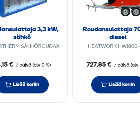
d
d
a
a
n
n
s
s
ansulattaja 3,3 kW,
Roudansulattaja 7
u
u
sähkö
diesel
l
l
RTHERM SÄHKÖROUDAX
HEATWORK HW1800-
a
a
t
t
,15 €
727,85 €
/ päivä
(
alv
0 %)
/ päivä
(
alv
t
t
a
a
j
j
Lisää koriin
Lisää koriin
a
a
3
7
,
0
3
k
k
W