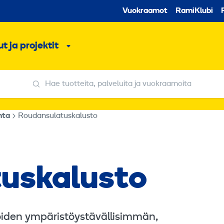
Toissijaine
Vuokraamot
RamiKlubi
o
t ja projektit
ko
Alavalikko
Hae tuotteita, palveluita ja vuokraamoita
Hae tuotteita, palveluita ja vuokraamoita
nta
Roudansulatuskalusto
uskalusto
iden ympäristöystävällisimmän,