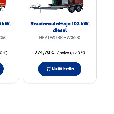
d
a
n
s
0 kW,
Roudansulattaja 103 kW,
u
diesel
l
350
HEATWORK HW3600
a
t
774,70 €
0 %)
/ päivä
(
alv
0 %)
t
a
j
Lisää koriin
a
1
0
3
k