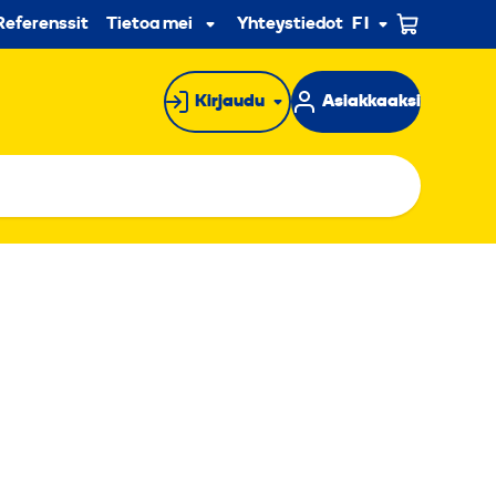
n
Referenssit
Tietoa meistä
Yhteystiedot
FI
Alavalikko
Kirjaudu
Asiakkaaksi