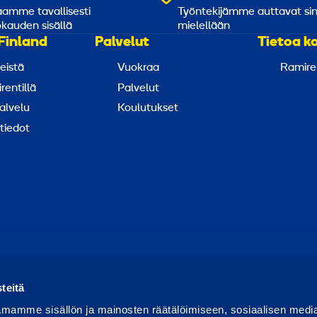
amme tavallisesti
Työntekijämme auttavat si
kauden sisällä
mielellään
Finland
Palvelut
Tietoa k
eistä
Vuokraa
Ramire
rentillä
Palvelut
alvelu
Koulutukset
tiedot
ortoi väärinkäytöksestä
Raportoi tietoturvaongelmasta
Ev
teitä
mamme sisällön ja mainosten räätälöimiseen, sosiaalisen medi