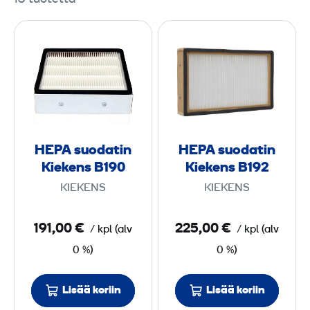
H
H
E
E
P
P
A
A
s
s
u
u
o
o
HEPA suodatin
HEPA suodatin
d
d
Kiekens B190
Kiekens B192
a
a
KIEKENS
KIEKENS
t
t
i
i
191,00 €
225,00 €
/
kpl
(
alv
/
kpl
(
alv
n
n
0 %)
0 %)
K
K
i
i
e
e
Lisää koriin
Lisää koriin
k
k