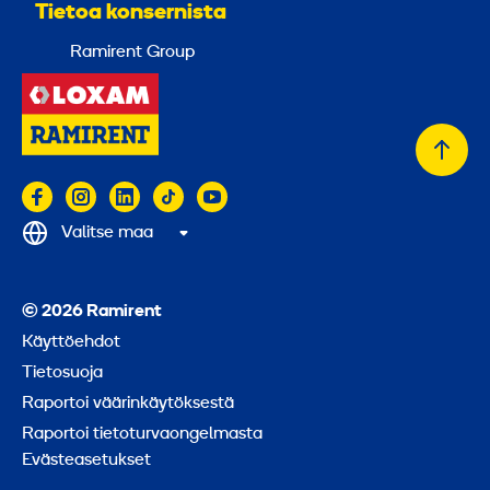
Tietoa konsernista
Ramirent Group
Takai
alkuu
Valitse maa
© 2026 Ramirent
Käyttöehdot
Tietosuoja
Raportoi väärinkäytöksestä
Raportoi tietoturvaongelmasta
Evästeasetukset