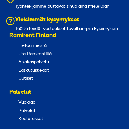
0
Työntekijämme auttavat sinua aina mielellään
Yleisimmät kysymykset
M
-
Täältä löydät vastaukset tavallisimpiin kysymyksiin
Ramirent Finland
l
u
Tietoa meistä
o
Ura Ramirentillä
k
Asiakaspalvelu
k
Laskutustiedot
a
Uutiset
Palvelut
Vuokraa
Palvelut
Koulutukset