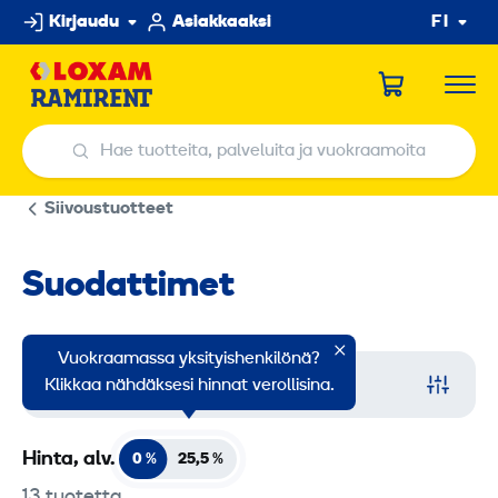
Hyppää
Kirjaudu
Asiakkaaksi
FI
sisältöön
Hae tuotteita, palveluita ja vuokraamoita
Hae tuotteita, palveluita ja vuokraamoita
Siivoustuotteet
Suodattimet
Vuokraamassa yksityishenkilönä?
Suodata
Klikkaa nähdäksesi hinnat verollisina.
Hinta, alv.
0 %
25,5
%
13 tuotetta