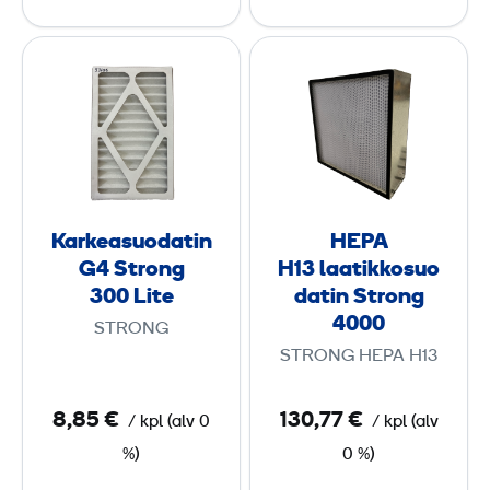
e
e
K
H
n
n
a
E
s
s
r
P
B
B
k
A
1
1
e
H
9
9
a
1
0
2
s
3
Karkeasuodatin
HEPA
u
G4 Strong
H13 laatikkosuo
o
l
300 Lite
datin Strong
d
a
4000
STRONG
a
a
STRONG HEPA H13
t
t
i
i
8,85 €
130,77 €
/
kpl
(
alv
0
/
kpl
(
alv
n
k
%)
0 %)
G
k