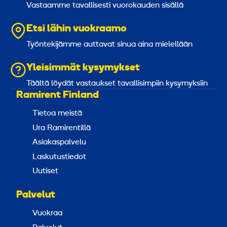
p
7
Vastaamme tavallisesti vuorokauden sisällä
p
x
i
2
Etsi lähin vuokraamo
3
Työntekijämme auttavat sinua aina mielellään
0
Yleisimmät kysymykset
c
m
Täältä löydät vastaukset tavallisimpiin kysymyksiin
Ramirent Finland
Tietoa meistä
Ura Ramirentillä
Asiakaspalvelu
Laskutustiedot
Uutiset
Palvelut
Vuokraa