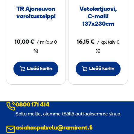
0
e
t
TR Ajoneuvon
Vetoketjuovi,
u
j
m
varoitusteippi
C-malli
v
u
137x230cm
m
o
o
n
v
10,00 €
16,15 €
/
m
(
alv
0
/
kpl
(
alv
0
v
i
%)
%)
a
,
r
C
Lisää koriin
Lisää koriin
o
-
i
m
t
a
u
l
s
l
0800 171 414
t
i
Soita meille, olemme täällä auttaaksemme sinua
e
1
i
3
asiakaspalvelu@ramirent.fi