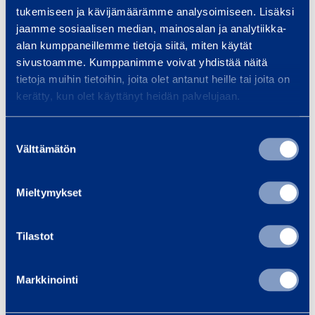
u
t
tukemiseen ja kävijämäärämme analysoimiseen. Lisäksi
250 g/m²
m
e
AHLSHELL
o
e
jaamme sosiaalisen median, mainosalan ja analytiikka-
l
v
5
alan kumppaneillemme tietoja siitä, miten käytät
t
15,00 €
82,37 €
/
kpl
(
alv
0
/
kpl
(
alv
sivustoamme. Kumppanimme voivat yhdistää näitä
i
.
tietoja muihin tietoihin, joita olet antanut heille tai joita on
%)
0 %)
,
x
/
kerätty, kun olet käyttänyt heidän palvelujaan.
A
7
p
-
Lisää koriin
Lisää koriin
u
Suostumuksen
m
m
n
Välttämätön
valinta
a
s
.
P
S
l
i
Mieltymykset
a
u
l
n
r
o
i
i
i
j
n
Tilastot
s
a
e
t
p
n
Markkinointi
o
e
2
Paristo 6V /
Suojapeite
6
i
5