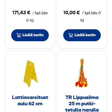
u
i
5
m
171,43 €
10,00 €
/
kpl
(
alv
/
kpl
(
alv
0
0
a
0 %)
%)
2
x
5
Lisää koriin
Lisää koriin
1
,
m
8
p
L
T
u
a
R
m
n
t
L
o
t
i
t
i
p
u
a
p
l
v
u
l
Lattiavaroitust
TR Lippusiima
a
s
a
aulu 62 cm
25 m putki­
r
i
tetulla narulla
n