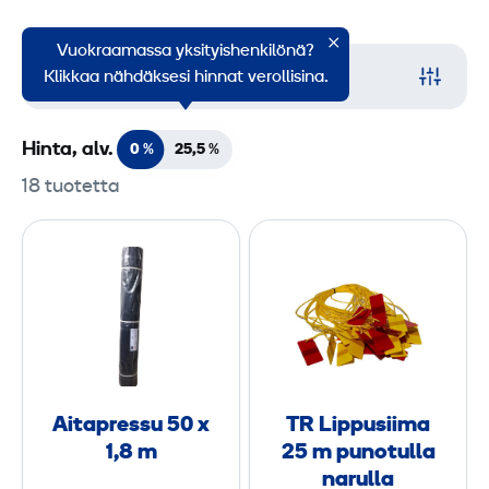
Vuokraamassa yksityishenkilönä?
Suodata
Klikkaa nähdäksesi hinnat verollisina.
Hinta, alv.
0 %
25,5
%
18 tuotetta
A
T
i
R
t
L
a
i
p
p
r
p
e
u
Aitapressu 50 x
TR Lippusiima
s
s
1,8 m
25 m punotulla
s
i
narulla