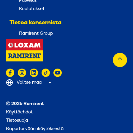
Palvelut
Koulutukset
Tietoa konsernista
Ramirent Group
Takai
alkuu
Valitse maa
© 2026 Ramirent
Käyttöehdot
Tietosuoja
Raportoi väärinkäytöksestä