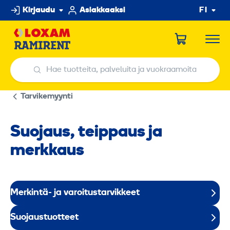
Hyppää
Kirjaudu
Asiakkaaksi
FI
sisältöön
Hae tuotteita, palveluita ja vuokraamoita
Hae tuotteita, palveluita ja vuokraamoita
Tarvikemyynti
Suojaus, teippaus ja
merkkaus
Merkintä- ja varoitustarvikkeet
Suojaustuotteet