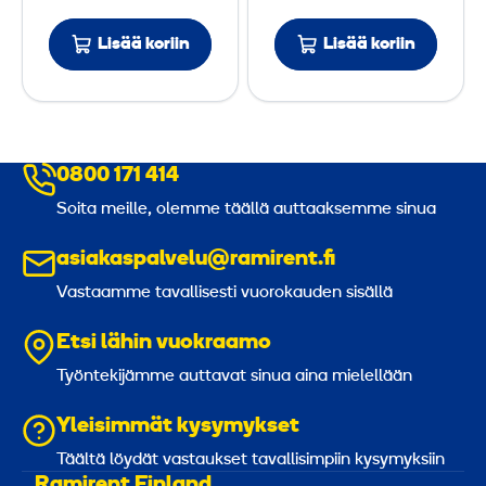
h
h
Lisää koriin
Lisää koriin
y
y
d
d
r
r
a
a
u
u
0800 171 414
l
l
Soita meille, olemme täällä auttaaksemme sinua
i
i
p
p
asiakaspalvelu@ramirent.fi
u
u
Vastaamme tavallisesti vuorokauden sisällä
m
m
p
p
Etsi lähin vuokraamo
p
p
Työntekijämme auttavat sinua aina mielellään
u
u
Yleisimmät kysymykset
Täältä löydät vastaukset tavallisimpiin kysymyksiin
Ramirent Finland