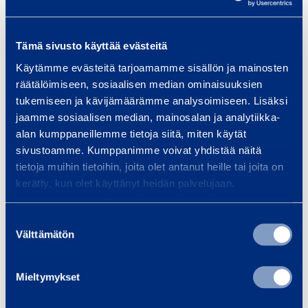
i
i
Lisää koriin
Lisää koriin
n
n
t
t
Tämä sivusto käyttää evästeitä
H
H
e
e
Käytämme evästeitä tarjoamamme sisällön ja mainosten
y
y
r
r
räätälöimiseen, sosiaalisen median ominaisuuksien
d
d
i
i
tukemiseen ja kävijämäärämme analysoimiseen. Lisäksi
r
r
1
2
jaamme sosiaalisen median, mainosalan ja analytiikka-
a
a
0
0
alan kumppaneillemme tietoja siitä, miten käytät
u
u
sivustoamme. Kumppanimme voivat yhdistää näitä
l
l
tietoja muihin tietoihin, joita olet antanut heille tai joita on
t
t
Hydraulinen
Hydraulinen
kerätty, kun olet käyttänyt heidän palvelujaan.
i
i
sylinteri 30 t
sylinteri 30 t
n
n
SPX RLS300
SPX RSS302
e
e
Suostumuksen
Välttämätön
valinta
n
n
30,18 €
30,18 €
/
/
s
s
päivä
(
alv
0 %)
päivä
(
alv
0 %)
y
y
Mieltymykset
l
l