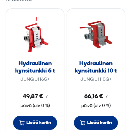
H
H
y
y
d
d
r
r
a
a
u
u
l
l
Hydraulinen
Hydraulinen
i
i
kynsitunkki 6 t
kynsitunkki 10 t
n
n
JUNG JH6G+
JUNG JH10G+
e
e
n
n
49,87 €
66,16 €
/
/
k
k
päivä
(
alv
0 %)
päivä
(
alv
0 %)
y
y
n
n
s
s
Lisää koriin
Lisää koriin
i
i