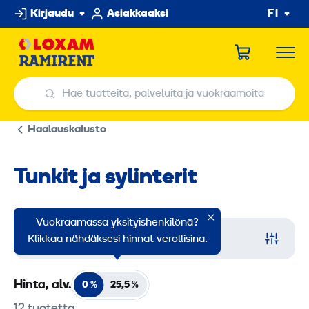
Hyppää
Kirjaudu
Asiakkaaksi
FI
sisältöön
Hae tuotteita, palveluita ja vuokraamoita
Hae tuotteita, palveluita ja vuokraamoita
Haalauskalusto
Tunkit ja sylinterit
Vuokraamassa yksityishenkilönä?
Suodata
Klikkaa nähdäksesi hinnat verollisina.
Hinta, alv.
0 %
25,5
%
12 tuotetta