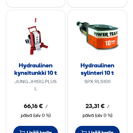
t
t
H
H
u
u
y
y
n
n
d
d
k
k
r
r
k
k
a
a
i
i
u
u
6
1
l
l
0
Hydraulinen
Hydraulinen
i
i
t
kynsitunkki 10 t
sylinteri 10 t
n
n
t
JUNG JH10G PLUS
SPX RLS100
e
e
L
n
n
k
s
66,16 €
23,31 €
/
/
y
y
päivä
(
alv
0 %)
päivä
(
alv
0 %)
n
l
s
i