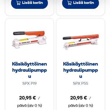
i
i
Lisää koriin
Lisää koriin
n
n
t
t
K
K
e
e
ä
ä
r
r
s
s
i
i
i
i
5
9
k
k
0
0
ä
ä
y
y
t
t
Käsikäyttöinen
Käsikäyttöinen
t
t
hydraulipumpp
hydraulipumpp
t
t
u
u
ö
ö
SPX P19
SPX P55
i
i
n
n
20,95 €
20,95 €
/
/
e
e
päivä
(
alv
0 %)
päivä
(
alv
0 %)
n
n