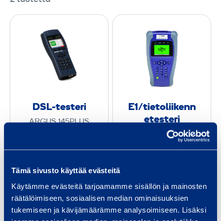
D
E
S
1
L
/
-
t
t
i
e
e
s
t
DSL-testeri
E1/tietoliikenn
t
o
e­testeri
ARGUS 145PLUS
e
l
JDSU
r
i
SMARTCLASS E1
i
i
k
Tämä sivusto käyttää evästeitä
Pyydä tarjous
Pyydä tarjous
e
Käytämme evästeitä tarjoamamme sisällön ja mainosten
n
räätälöimiseen, sosiaalisen median ominaisuuksien
Lisää koriin
Lisää koriin
n
tukemiseen ja kävijämäärämme analysoimiseen. Lisäksi
e