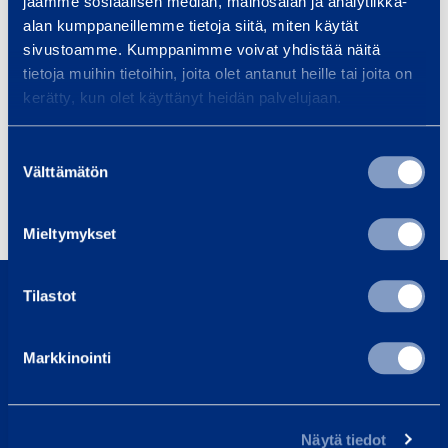
jaamme sosiaalisen median, mainosalan ja analytiikka-
alan kumppaneillemme tietoja siitä, miten käytät
sivustoamme. Kumppanimme voivat yhdistää näitä
t
tietoja muihin tietoihin, joita olet antanut heille tai joita on
e
kerätty, kun olet käyttänyt heidän palvelujaan.
s
t
Suostumuksen
e
Välttämätön
valinta
r
i
Mieltymykset
0800 171 414
Tilastot
Soita meille, olemme täällä auttaaksemme sinua
asiakaspalvelu@ramirent.fi
Markkinointi
Vastaamme tavallisesti vuorokauden sisällä
Etsi lähin vuokraamo
Näytä tiedot