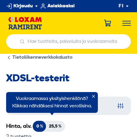
Hyppää
Kirjaudu
Asiakkaaksi
FI
sisältöön
Hae tuotteita, palveluita ja vuokraamoita
Hae tuotteita, palveluita ja vuokraamoita
Tietoliikenneverkkokalusto
XDSL-testerit
Vuokraamassa yksityishenkilönä?
Suodata
Klikkaa nähdäksesi hinnat verollisina.
Hinta, alv.
0 %
25,5
%
2 tuotetta