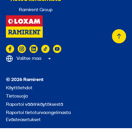
Ramirent Group
Takai
alkuu
Valitse maa
© 2026 Ramirent
Käyttöehdot
Tietosuoja
Raportoi väärinkäytöksestä
Raportoi tietoturvaongelmasta
Evästeasetukset