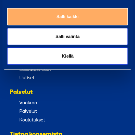
Työntekijämme auttavat sinua aina mielellään
Yleisimmät kysymykset
Salli kaikki
Täältä löydät vastaukset tavallisimpiin kysymyksiin
Ramirent Finland
Salli valinta
Tietoa meistä
Ura Ramirentillä
Kiellä
Asiakaspalvelu
Laskutustiedot
Uutiset
Palvelut
Vuokraa
Palvelut
Koulutukset
Tietoa konsernista