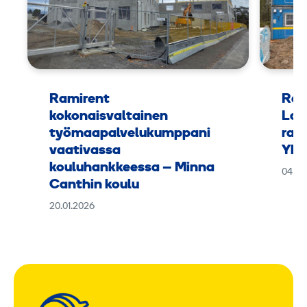
Ramirent
Ram
kokonaisvaltainen
Lap
työmaapalvelukumppani
rak
vaativassa
Yht
kouluhankkeessa – Minna
04.11
Canthin koulu
20.01.2026