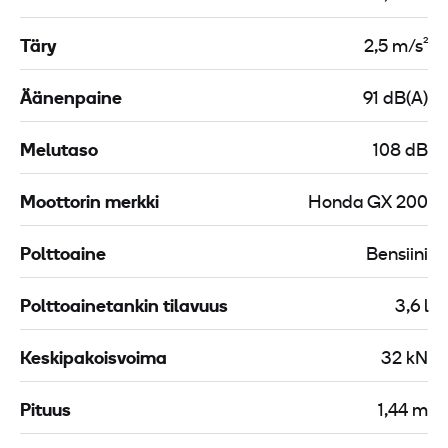
t
r
Täry
2,5 m/s²
a
a
Äänenpaine
91 dB(A)
Melutaso
108 dB
Moottorin merkki
Honda GX 200
Polttoaine
Bensiini
Polttoainetankin tilavuus
3,6 l
Keskipakoisvoima
32 kN
Pituus
1,44 m