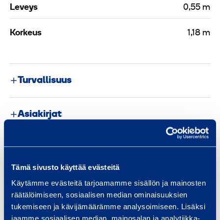
Leveys
0,55 m
Korkeus
1,18 m
Turvallisuus
Asiakirjat
Samankaltaisia tuotteita
Tämä sivusto käyttää evästeitä
Käytämme evästeitä tarjoamamme sisällön ja mainosten
räätälöimiseen, sosiaalisen median ominaisuuksien
D
tukemiseen ja kävijämäärämme analysoimiseen. Lisäksi
i
jaamme sosiaalisen median, mainosalan ja analytiikka-