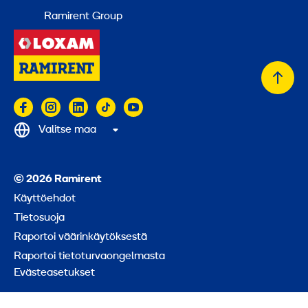
Ramirent Group
Takai
alkuu
Valitse maa
© 2026 Ramirent
Käyttöehdot
Tietosuoja
Raportoi väärinkäytöksestä
Raportoi tietoturvaongelmasta
Evästeasetukset