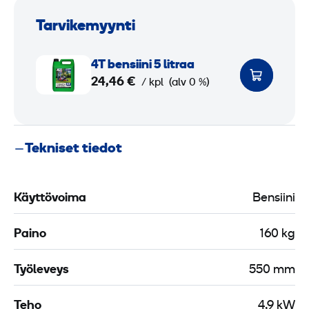
Tarvikemyynti
4
4T bensiini 5 litraa
T
24,46 €
/ kpl
(alv 0 %)
b
e
n
Tekniset tiedot
s
i
i
Käyttövoima
Bensiini
n
i
Paino
160 kg
5
Työleveys
550 mm
l
i
Teho
4,9 kW