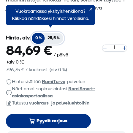
maantiivistäjä. Tehokas hiekan, soran, kivitäytteen
ja päällystyskiven tiivistykseen soveltuva
Vuokraamassa yksityishenkilönä?
bensiinikäyttöinen täry 165 kg.
Klikkaa nähdäksesi hinnat verollisina.
Hinta, alv.
0 %
25,5 %
84,69 €
/ päivä
(alv 0 %)
796,75 €
/ kuukausi
(alv 0 %)
Hinta sisältää
RamiTurva
-palvelun
Näet omat sopimushintasi
RamiSmart-
asiakasportaalissa
Tutustu
vuokraus- ja palveluehtoihin
Pyydä tarjous