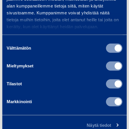
alan kumppaneillemme tietoja siitä, miten käytät
e
sivustoamme. Kumppanimme voivat yhdistää näitä
s
tietoja muihin tietoihin, joita olet antanut heille tai joita on
e
kerätty, kun olet käyttänyt heidän palvelujaan.
l
­
Diesel­käyttöinen 2-
Suostumuksen
k
suuntainen
Välttämätön
valinta
ä
maantiivisitin 215 kg
y
WACKER NEUSON
Mieltymykset
t
DPU3060HETS
t
ö
Tilastot
101,00 €
/ päivä
(alv 0 %)
i
n
Markkinointi
Lisää koriin
e
n
2
Näytä tiedot