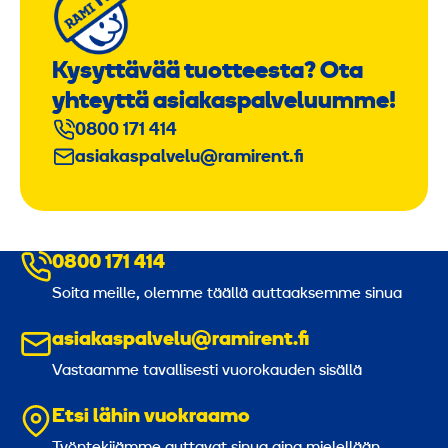
Kysyttävää tuotteesta? Ota
yhteyttä asiakaspalveluumme!
0800 171 414
asiakaspalvelu@ramirent.fi
0800 171 414
Soita meille, olemme täällä auttaaksemme sinua
asiakaspalvelu@ramirent.fi
Vastaamme tavallisesti vuorokauden sisällä
Etsi lähin vuokraamo
Työntekijämme auttavat sinua aina mielellään