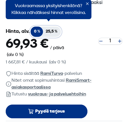
Kuivainta voidaankin nimittää tehokkaaksi
Vuokraamassa yksityishenkilönä?
yleiskuivaimeksi.
Klikkaa nähdäksesi hinnat verollisina.
Hinta, alv.
0 %
25,5 %
69,93 €
/ päivä
(alv 0 %)
1 667,81 €
/ kuukausi
(alv 0 %)
Hinta sisältää
RamiTurva
-palvelun
Näet omat sopimushintasi
RamiSmart-
asiakasportaalissa
Tutustu
vuokraus- ja palveluehtoihin
Pyydä tarjous