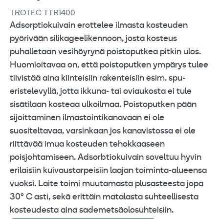
TROTEC TTR1400
Adsorptiokuivain erottelee ilmasta kosteuden
pyörivään silikageelikennoon, josta kosteus
puhalletaan vesihöyrynä poistoputkea pitkin ulos.
Huomioitavaa on, että poistoputken ympärys tulee
tiivistää aina kiinteisiin rakenteisiin esim. spu-
eristelevyllä, jotta ikkuna- tai oviaukosta ei tule
sisätilaan kosteaa ulkoilmaa. Poistoputken pään
sijoittaminen ilmastointikanavaan ei ole
suositeltavaa, varsinkaan jos kanavistossa ei ole
riittävää imua kosteuden tehokkaaseen
poisjohtamiseen. Adsorbtiokuivain soveltuu hyvin
erilaisiin kuivaustarpeisiin laajan toiminta-alueensa
vuoksi. Laite toimi muutamasta plusasteesta jopa
30° C asti, sekä erittäin matalasta suhteellisesta
kosteudesta aina sademetsäolosuhteisiin.