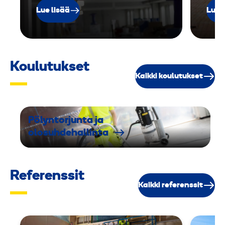
Lue lisää
Lue 
Koulutukset
Kaikki koulutukset
Pölyntorjunta ja
olosuhdehallinta
Referenssit
Kaikki referenssit