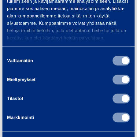
tukemiseen ja kävijämäärämme analysoimiseen. Lisäksi
Samankaltaisia tuotteita
jaamme sosiaalisen median, mainosalan ja analytiikka-
alan kumppaneillemme tietoja siitä, miten käytät
sivustoamme. Kumppanimme voivat yhdistää näitä
tietoja muihin tietoihin, joita olet antanut heille tai joita on
A
kerätty, kun olet käyttänyt heidän palvelujaan.
d
s
Suostumuksen
o
Välttämätön
valinta
r
p
Mieltymykset
t
Adsorptiokuivain
Adsorpt
i
140 m³/h
150
o
Tilastot
CORROVENTA A1
CORROVEN
k
u
Markkinointi
13,56 €
13,56 €
/ päivä
(alv 0 %)
/
i
v