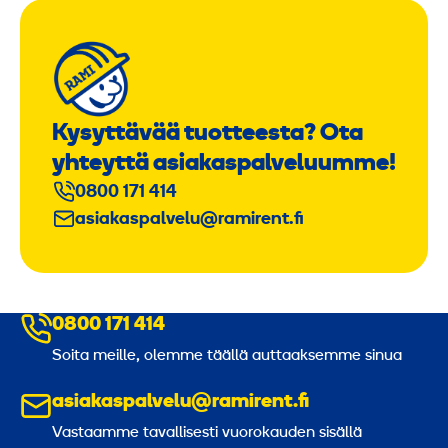
Kysyttävää tuotteesta? Ota
yhteyttä asiakaspalveluumme!
0800 171 414
asiakaspalvelu@ramirent.fi
0800 171 414
Soita meille, olemme täällä auttaaksemme sinua
asiakaspalvelu@ramirent.fi
Vastaamme tavallisesti vuorokauden sisällä