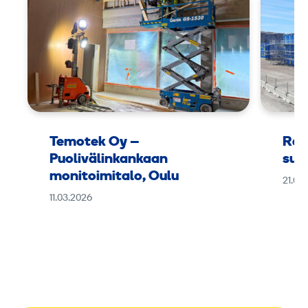
Temotek Oy –
Ram
Puolivälinkankaan
suu
monitoimitalo, Oulu
21.01
11.03.2026