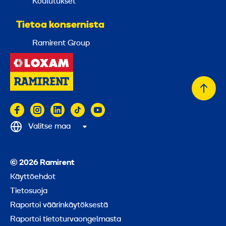
Koulutukset
Tietoa konsernista
Ramirent Group
Takai
alkuu
Valitse maa
© 2026 Ramirent
Käyttöehdot
Tietosuoja
Raportoi väärinkäytöksestä
Raportoi tietoturvaongelmasta