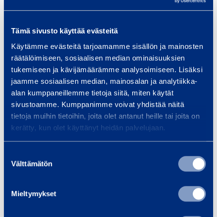
Tämä sivusto käyttää evästeitä
Samankaltaisia tuotteita
Käytämme evästeitä tarjoamamme sisällön ja mainosten
räätälöimiseen, sosiaalisen median ominaisuuksien
tukemiseen ja kävijämäärämme analysoimiseen. Lisäksi
jaamme sosiaalisen median, mainosalan ja analytiikka-
D
alan kumppaneillemme tietoja siitä, miten käytät
i
sivustoamme. Kumppanimme voivat yhdistää näitä
e
tietoja muihin tietoihin, joita olet antanut heille tai joita on
s
kerätty, kun olet käyttänyt heidän palvelujaan.
e
l
Suostumuksen
Välttämätön
­
valinta
Diesel­käyttöinen tela-
Diesel­käy
k
alustainen minikaivuri
alustainen
ä
Mieltymykset
2,8 t
2
y
VOLVO EC27C
VOLV