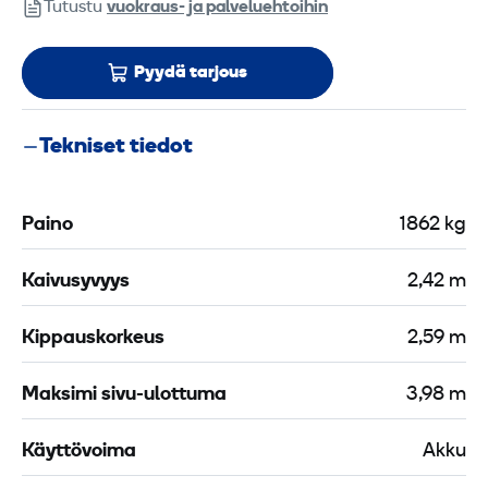
Tutustu
vuokraus- ja palveluehtoihin
Pyydä tarjous
Tekniset tiedot
Paino
1862 kg
Kaivusyvyys
2,42 m
Kippauskorkeus
2,59 m
Maksimi sivu-ulottuma
3,98 m
Käyttövoima
Akku