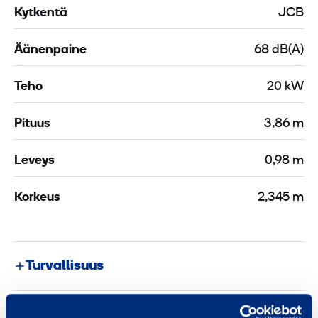
Kytkentä
JCB
Äänenpaine
68 dB(A)
Teho
20 kW
Pituus
3,86 m
Leveys
0,98 m
Korkeus
2,345 m
Turvallisuus
Asiakirjat