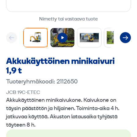
Nimetty tai vastaava tuote
Akku­käyttöinen minikaivuri
1,9 t
Tuoteryhmäkoodi: 2112650
JCB 19C-ETEC
Akkukäyttöinen minikaivukone. Kaivukone on
täysin päästötön ja hiljainen. Toiminta-aika 4 h.
jatkuvaa käyttöä. Akuston latausaika tyhjästä
täyteen 8 h.