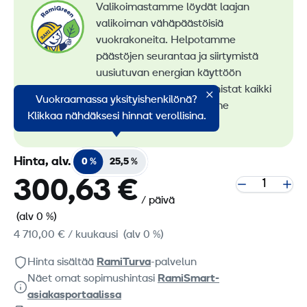
Valikoimastamme löydät laajan
valikoiman vähäpäästöisiä
vuokrakoneita. Helpotamme
päästöjen seurantaa ja siirtymistä
uusiutuvan energian käyttöön
konevuokrauksessa. Tunnistat kaikki
Vuokraamassa yksityishenkilönä?
vähäpäästöiset koneemme
Klikkaa nähdäksesi hinnat verollisina.
RamiGreen-merkistä
.
Hinta, alv.
0 %
25,5 %
300,63 €
/ päivä
(alv 0 %)
4 710,00 €
/ kuukausi
(alv 0 %)
Hinta sisältää
RamiTurva
-palvelun
Näet omat sopimushintasi
RamiSmart-
asiakasportaalissa