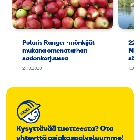
,
8
t
Polaris Ranger -mönkijät
225
mukana omenatarhan
Man
sadonkorjuussa
sää
21.10.2020
13.08
Kysyttävää tuotteesta? Ota
yhteyttä asiakaspalveluumme!