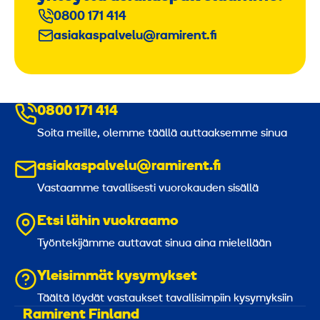
0800 171 414
asiakaspalvelu@ramirent.fi
0800 171 414
Soita meille, olemme täällä auttaaksemme sinua
asiakaspalvelu@ramirent.fi
Vastaamme tavallisesti vuorokauden sisällä
Etsi lähin vuokraamo
Työntekijämme auttavat sinua aina mielellään
Yleisimmät kysymykset
Täältä löydät vastaukset tavallisimpiin kysymyksiin
Ramirent Finland