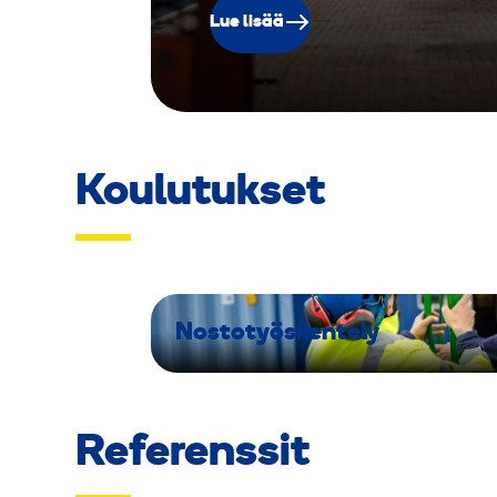
Lue lisää
Koulutukset
Nostotyöskentely
Referenssit