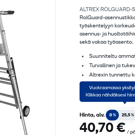
ALTREX ROLGUARD-5
RolGuard-asennustikkaat
työskentelyyn korkeude
asennus- ja huoltotöihi
sekä vakaa työasento.
Suunniteltu ammatt
Turvallinen ja tuke
Altrexin tunnettu k
Tarkoitettu tilanteis
Vuokraamassa yksity
työskentelyturvaa
Klikkaa nähdäksesi hinn
Hinta, alv.
0 %
25,5 %
40,70 €
/ p