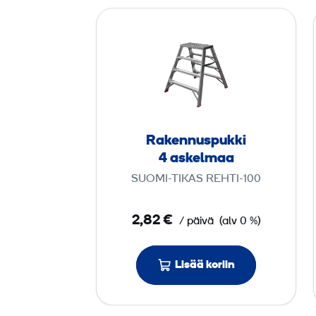
R
a
k
e
n
n
u
Rakennus­pukki
s
4 askelmaa
­
SUOMI-TIKAS REHTI-100
p
u
2,82 €
/ päivä
(alv 0 %)
k
k
i
Lisää koriin
4