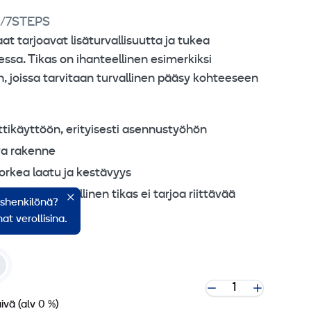
/7STEPS
 tarjoavat lisäturvallisuutta ja tukea
ssa. Tikas on ihanteellinen esimerkiksi
n, joissa tarvitaan turvallinen pääsy kohteeseen
ikäyttöön, erityisesti asennustyöhön
va rakenne
orkea laatu ja kestävyys
iin, joissa tavallinen tikas ei tarjoa riittävää
ishenkilönä?
at verollisina.
äivä
(alv 0 %)