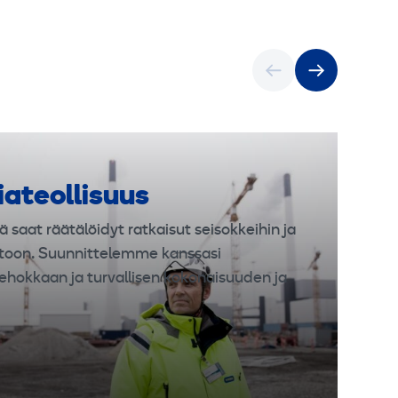
m
iateollisuus
ä saat räätälöidyt ratkaisut seisokkeihin ja
toon. Suunnittelemme kanssasi
ehokkaan ja turvallisen kokonaisuuden ja