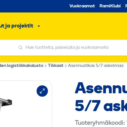
Toissijaine
Vuokraamot
RamiKlubi
o
t ja projektit
ko
Alavalikko
Hae tuotteita, palveluita ja vuokraamoita
Hae tuotteita, palveluita ja vuokraamoita
den logistiikkakalusto
Tikkaat
Asennustikas 5/7 askelmaa
Asennu
5/7 as
Tuoteryhmäkoodi: 