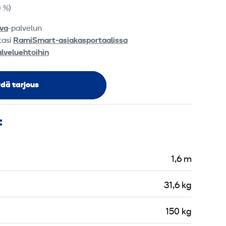
0 %)
va
-palvelun
tasi
RamiSmart-asiakasportaalissa
alveluehtoihin
dä tarjous
t
1,6 m
31,6 kg
150 kg