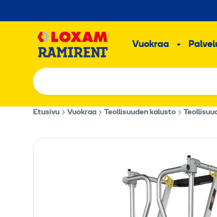
Hyppää
sisältöön
Päävalikk
Vuokraa
Palvelu
Alavalik
Etusivu
Vuokraa
Teollisuuden kalusto
Teollisuu