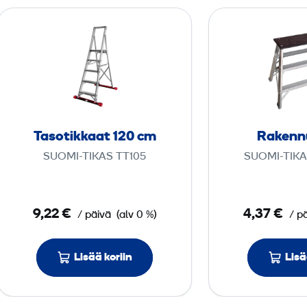
T
a
s
o
t
i
k
Tasotikkaat 120 cm
Rakennu
k
SUOMI-TIKAS TT105
SUOMI-TIKA
a
a
t
9,22 €
4,37 €
/ päivä
(alv 0 %)
/ p
1
2
0
Lisää koriin
Lisä
c