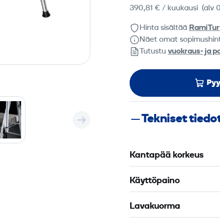
390,81 €
/ kuukausi
(alv 
Hinta sisältää
RamiTur
Näet omat sopimushin
Tutustu
vuokraus- ja p
Pyy
Tekniset tiedo
Kantapää korkeus
Käyttöpaino
Lavakuorma