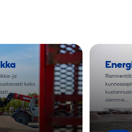
m
ikka
Energ
ikka- ja
Ramirentilt
oustavasti koko
kunnossapi
sti.
kustannust
olemme…