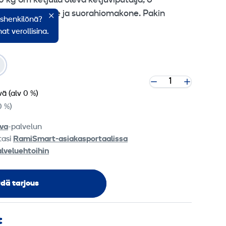
kg 6m ketjulla oleva ketjuviputalja, 6″
ulmahiomakone ja suorahiomakone. Pakin
ishenkilönä?
at verollisina.
vä
(alv 0 %)
0 %)
va
-palvelun
tasi
RamiSmart-asiakasportaalissa
alveluehtoihin
dä tarjous
t