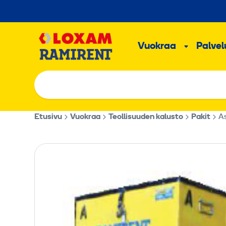
Hyppää
sisältöön
Päävalikk
Vuokraa
Palvelu
Alavalik
Etusivu
Vuokraa
Teollisuuden kalusto
Pakit
A