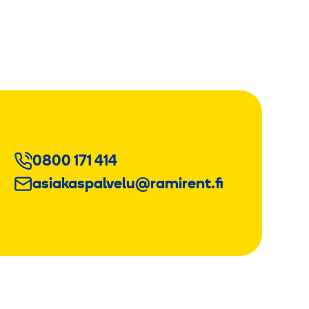
0800 171 414
asiakaspalvelu@ramirent.fi