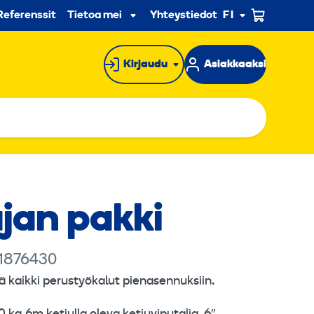
n
Referenssit
Tietoa meistä
Yhteystiedot
FI
Alavalikko
Kirjaudu
Asiakkaaksi
jan pakki
 1876430
ä kaikki perustyökalut pienasennuksiin.