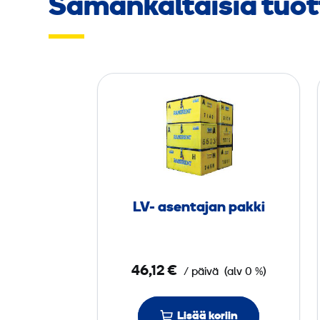
Samankaltaisia tuot
L
V
-
a
s
e
n
LV- asentajan pakki
t
a
j
46,12 €
/ päivä
(alv 0 %)
a
n
p
Lisää koriin