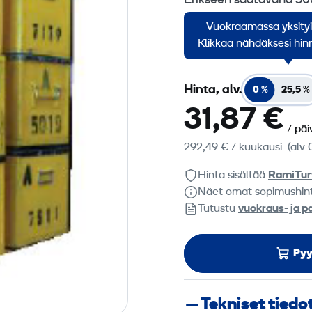
Erikseen saatavana 500 
kulmahiomakone, 9″ k
Vuokraamassa yksity
mukana tulee lukko.
Klikkaa nähdäksesi hinn
Hinta, alv.
0 %
25,5 %
31,87 €
/ päi
292,49 €
/ kuukausi
(alv 
Hinta sisältää
RamiTur
Näet omat sopimushin
Tutustu
vuokraus- ja p
Pyy
Tekniset tiedo