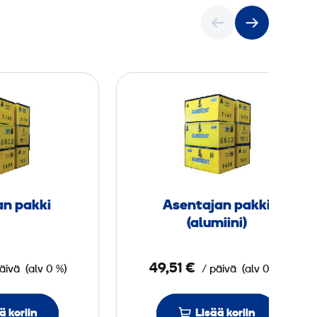
H
A
i
s
t
e
s
n
a
t
a
a
j
j
an pakki
Asentajan pakki
a
a
(alumiini)
n
n
p
p
49,51 €
äivä
(alv 0 %)
/ päivä
(alv 0 %)
a
a
k
k
k
k
ä koriin
Lisää koriin