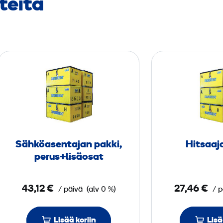
teita
S
ä
h
k
ö
­
a
Sähkö­asentajan pakki,
Hitsaaj
s
perus+lisäosat
e
n
43,12 €
27,46 €
/ päivä
(alv 0 %)
/ p
t
a
j
Lisää koriin
Lisä