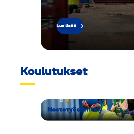
Lue lisää
Koulutukset
Nostotyöskentely