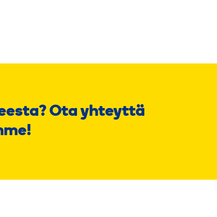
eesta? Ota yhteyttä
mme!