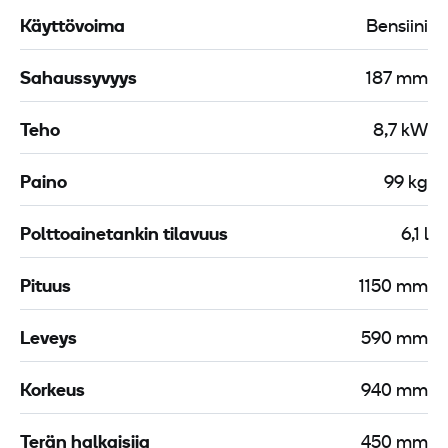
i
Käyttövoima
Bensiini
n
i
Sahaussyvyys
187 mm
5
Teho
8,7 kW
l
i
Paino
99 kg
t
r
Polttoainetankin tilavuus
6,1 l
a
a
Pituus
1150 mm
Leveys
590 mm
Korkeus
940 mm
Terän halkaisija
450 mm