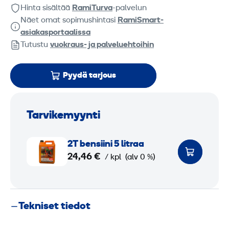
Hinta sisältää
RamiTurva
-palvelun
Näet omat sopimushintasi
RamiSmart-
asiakasportaalissa
Tutustu
vuokraus- ja palveluehtoihin
Pyydä tarjous
Tarvikemyynti
2
2T bensiini 5 litraa
T
24,46 €
/ kpl
(alv 0 %)
b
e
n
Tekniset tiedot
s
i