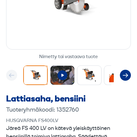
Nimetty tai vastaava tuote
Lattiasaha, bensiini
Tuoteryhmäkoodi: 1352760
HUSQVARNA FS400LV
Järeä FS 400 LV on kätevä yleiskäyttöinen
bensiinillä toimiva lattiasaha. Säädettävä