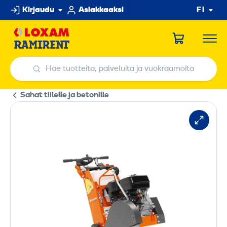
Hyppää
Kirjaudu
Asiakkaaksi
FI
sisältöön
Hae tuotteita, palveluita ja vuokraamoita
Hae tuotteita, palveluita ja vuokraamoita
Sahat tiilelle ja betonille