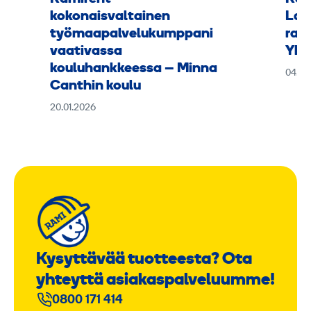
kokonaisvaltainen
Lap
työmaapalvelukumppani
rak
vaativassa
Yht
kouluhankkeessa – Minna
04.11
Canthin koulu
20.01.2026
Kysyttävää tuotteesta? Ota
yhteyttä asiakaspalveluumme!
0800 171 414