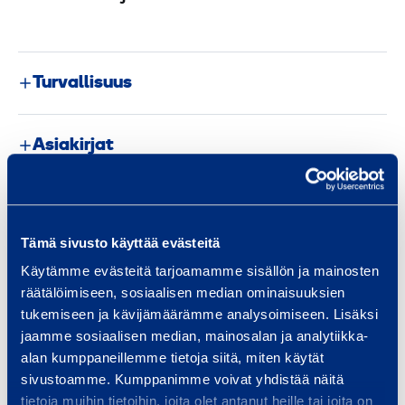
Turvallisuus
Asiakirjat
Samankaltaisia tuotteita
Tämä sivusto käyttää evästeitä
Käytämme evästeitä tarjoamamme sisällön ja mainosten
räätälöimiseen, sosiaalisen median ominaisuuksien
L
tukemiseen ja kävijämäärämme analysoimiseen. Lisäksi
a
jaamme sosiaalisen median, mainosalan ja analytiikka-
alan kumppaneillemme tietoja siitä, miten käytät
t
sivustoamme. Kumppanimme voivat yhdistää näitä
t
tietoja muihin tietoihin, joita olet antanut heille tai joita on