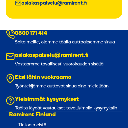
asiakaspalvelu@ramirent.fi
0800 171 414
Soita meille, olemme täällä auttaaksemme sinua
asiakaspalvelu@ramirent.fi
Vastaamme tavallisesti vuorokauden sisällä
Etsi lähin vuokraamo
Työntekijämme auttavat sinua aina mielellään
Yleisimmät kysymykset
Täältä löydät vastaukset tavallisimpiin kysymyksiin
Ramirent Finland
Tietoa meistä