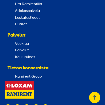
Ura Ramirentillä
Asiakaspalvelu
Laskutustiedot
Uutiset
Palvelut
Vuokraa
Palvelut
Koulutukset
Tietoa konsernista
Ramirent Group
Takai