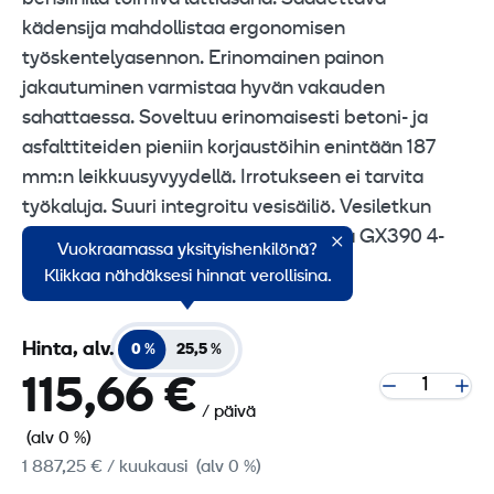
kädensija mahdollistaa ergonomisen
työskentelyasennon. Erinomainen painon
jakautuminen varmistaa hyvän vakauden
sahattaessa. Soveltuu erinomaisesti betoni- ja
asfalttiteiden pieniin korjaustöihin enintään 187
mm:n leikkuusyvyydellä. Irrotukseen ei tarvita
työkaluja. Suuri integroitu vesisäiliö. Vesiletkun
pikaliitäntä laikan suojuksessa. Honda GX390 4-
Vuokraamassa yksityishenkilönä?
tahtimoottori.
Klikkaa nähdäksesi hinnat verollisina.
Hinta, alv.
0 %
25,5 %
115,66 €
/ päivä
(alv 0 %)
1 887,25 €
/ kuukausi
(alv 0 %)