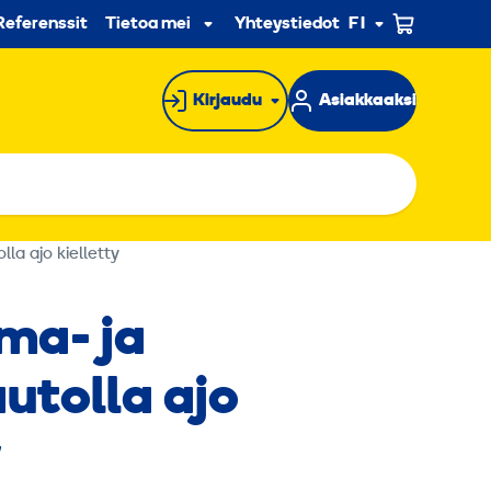
n
Referenssit
Tietoa meistä
Yhteystiedot
FI
Alavalikko
Kirjaudu
Asiakkaaksi
la ajo kielletty
ma- ja
utolla ajo
y