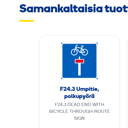
Samankaltaisia tuot
F
2
4
.
3
U
F24.3 Umpitie,
m
polkupyörä
p
F24.3 DEAD END WITH
i
BICYCLE THROUGH-ROUTE
t
SIGN
i