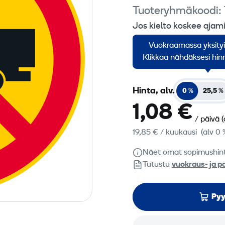
Tuoteryhmäkoodi:
Jos kielto koskee ajami
ilmenevän luokittelumas
Vuokraamassa yksity
merkitään tämä raja lis
Klikkaa nähdäksesi hinn
Hinta, alv.
0 %
25,5 %
1,08 €
/ päivä
(
19,85 €
/ kuukausi
(alv 0 
Näet omat sopimushin
Tutustu
vuokraus- ja p
Pyy