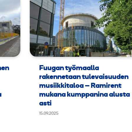
nen
Fuugan työmaalla
rakennetaan tulevaisuuden
musiikkitaloa – Ramirent
a
mukana kumppanina alusta
asti
15.09.2025