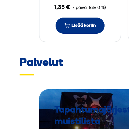
e
1,35 €
/ päivä
(alv 0 %)
,
p
Lisää koriin
o
l
k
u
p
Palvelut
y
ö
r
ä
Tapahtumajärjes
muistilista