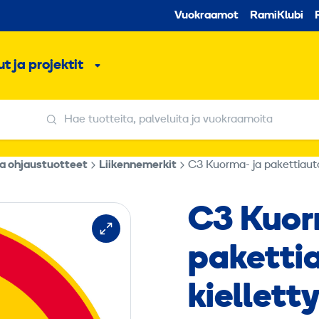
Toissijaine
Vuokraamot
RamiKlubi
o
t ja projektit
ko
Alavalikko
Hae tuotteita, palveluita ja vuokraamoita
Hae tuotteita, palveluita ja vuokraamoita
ja ohjaustuotteet
Liikennemerkit
C3 Kuorma- ja pakettiautol
C3 Kuor
pakettia
kiellett