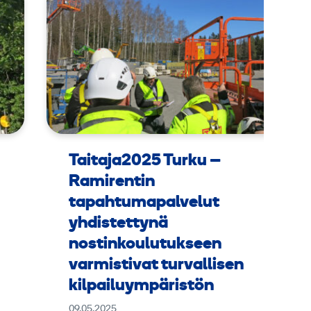
Taitaja2025 Turku –
Ramirentin
tapahtumapalvelut
yhdistettynä
nostinkoulutukseen
varmistivat turvallisen
kilpailuympäristön
09.05.2025