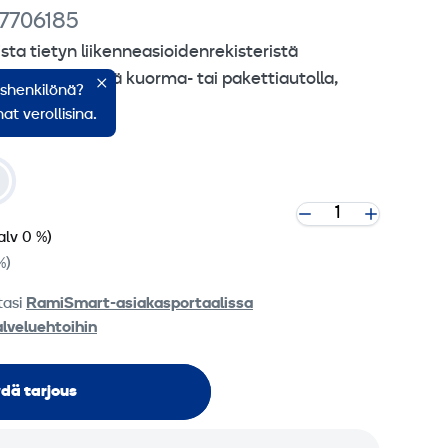
 7706185
sta tietyn liikenneasioidenrekisteristä
san ylittävällä kuorma- tai pakettiautolla,
ishenkilönä?
äkilpeen.
at verollisina.
alv 0 %)
%)
tasi
RamiSmart-asiakasportaalissa
alveluehtoihin
dä tarjous