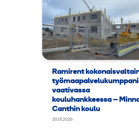
Ramirent kokonaisvaltai
työmaapalvelukumppani
vaativassa
kouluhankkeessa – Minn
Canthin koulu
20.01.2026