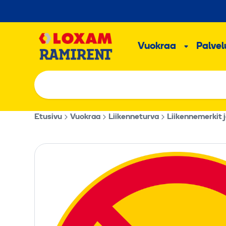
Hyppää
sisältöön
Päävalikk
Vuokraa
Palvelu
Alavalik
Etusivu
Vuokraa
Liikenneturva
Liikennemerkit 