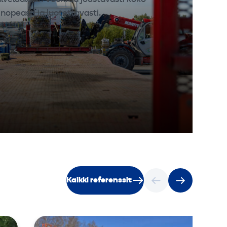
opeasti ja luotettavasti.
Kaikki referenssit