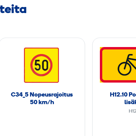
teita
C
3
4
_
5
N
C34_5 Nopeus­rajoitus
H12.10 P
o
50 km/h
lisä
p
H12
e
u
s