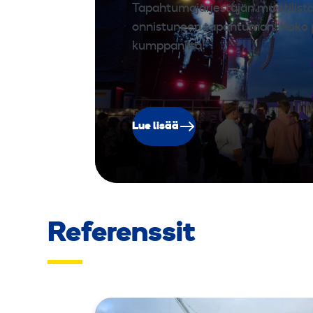
Tapahtumajärjestäjän muistilista
onnistuneen tapahtuman! Koko 
kumppanilta!
Lue lisää
Referenssit