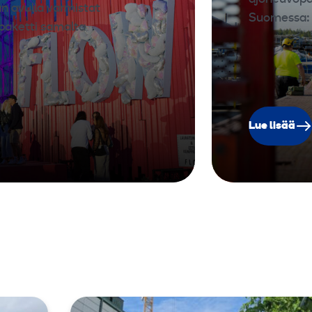
n avulla varmistat
Suomessa: n
paketti samalta
Lue lisää