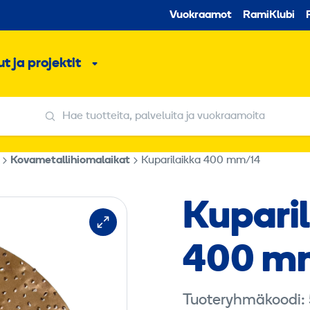
Toissijaine
Vuokraamot
RamiKlubi
o
t ja projektit
ko
Alavalikko
Hae tuotteita, palveluita ja vuokraamoita
Hae tuotteita, palveluita ja vuokraamoita
Kovametallihiomalaikat
Kuparilaikka 400 mm/14
Kupari
400 m
Tuoteryhmäkoodi: