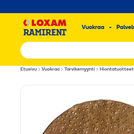
Hyppää
sisältöön
Päävalikk
Vuokraa
Palvelu
Alavalik
Etusivu
Vuokraa
Tarvikemyynti
Hiontatuotteet