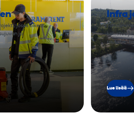
0
nen
Infra 
m
ojekti, jossa oikeat
Tarjoamme 
m
sujuvan ja
kalustoa ja 
rautatie- 
Lue lisää