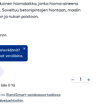
nkoinen hiomalaikka, jonka hioma-aineena
 Soveltuu betonipintojen hiontaan, maalin
on ja nukan poistoon.
25mm
ishenkilönä?
at verollisina.
(alv 0 %)
tasi
RamiSmart-asiakasportaalissa
alveluehtoihin