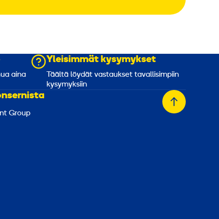
o
Yleisimmät kysymykset
nua aina
Täältä löydät vastaukset tavallisimpiin
kysymyksiin
onsernista
Takaisin
nt Group
alkuun