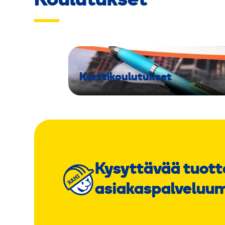
Koulutukset
Korttikoulutukset
Kysyttävää tuott
asiakaspalveluu