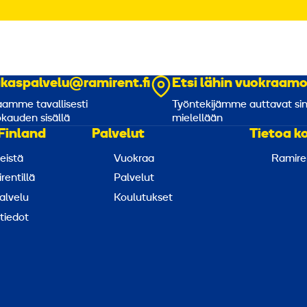
akaspalvelu@ramirent.fi
Etsi lähin vuokraam
amme tavallisesti
Työntekijämme auttavat si
kauden sisällä
mielellään
Finland
Palvelut
Tietoa k
eistä
Vuokraa
Ramire
rentillä
Palvelut
alvelu
Koulutukset
tiedot