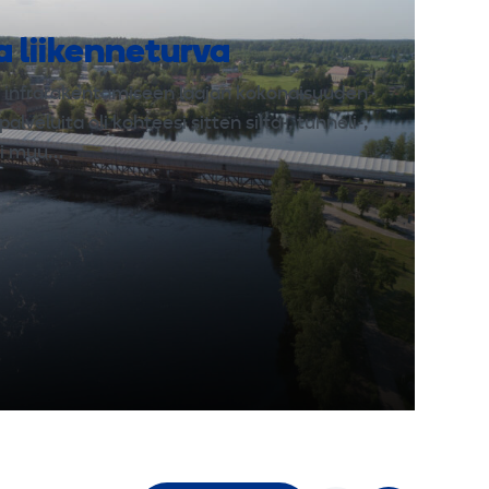
0
ja liikenneturva
m
infrarakentamiseen laajan kokonaisuuden
m
palveluita oli kohteesi sitten silta-, tunneli-,
tai muu…