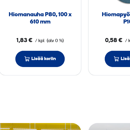
­
n
Hioma­nauha P80, 100 x
Hioma­pyö
a
610 mm
P1
u
h
1,83 €
0,58 €
/ kpl
(alv 0 %)
/ 
a
P
8
Lisää koriin
Lisä
0
,
1
0
0
x
6
1