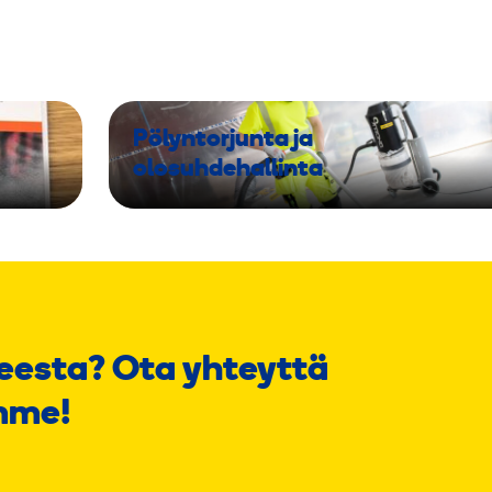
Pölyntorjunta ja
olosuhdehallinta
eesta? Ota yhteyttä
mme!