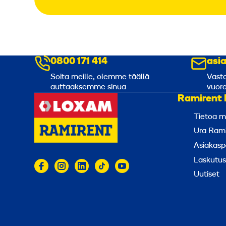
0800 171 414
asi
Soita meille, olemme täällä
Vasta
auttaaksemme sinua
vuoro
Ramirent 
Tietoa m
Ura Rami
Asiakasp
Laskutus
Uutiset