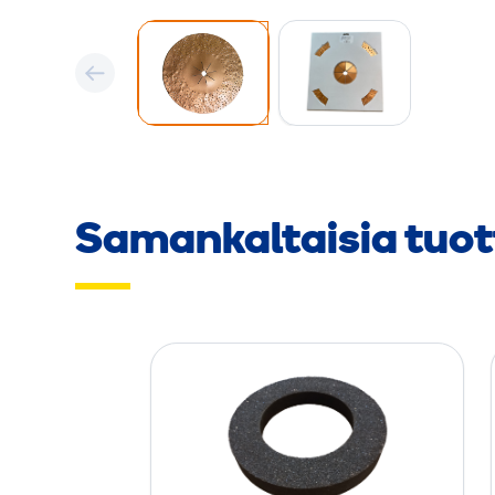
Samankaltaisia tuot
R
e
n
g
a