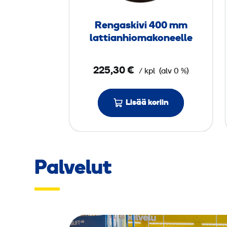
s
k
Rengaskivi 400 mm
i
lattianhioma­koneelle
v
i
225,30 €
/ kpl
(alv 0 %)
4
0
0
Lisää koriin
m
m
l
Palvelut
a
t
t
i
a