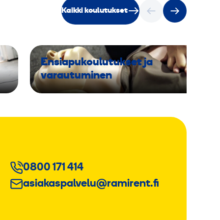
Kaikki koulutukset
Ensiapukoulutukset ja
varautuminen
0800 171 414
asiakaspalvelu@ramirent.fi