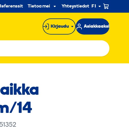
n
Referenssit
Tietoa meistä
Yhteystiedot
FI
Alavalikko
Kirjaudu
Asiakkaaksi
laikka
m/14
 51352