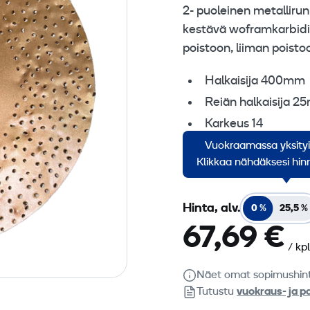
2- puoleinen metalliru
kestävä woframkarbidi.
poistoon, liiman poisto
Halkaisija 400mm
Reiän halkaisija 
Karkeus 14
Vuokraamassa yksity
Myyntierä 1 kpl
Klikkaa nähdäksesi hinn
Hinta, alv.
0 %
25,5 %
67,69 €
/ kpl
Näet omat sopimushin
Tutustu
vuokraus- ja p