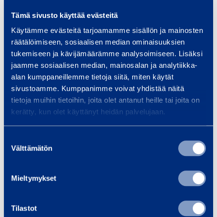
Samankaltaisia tuotteita
Tämä sivusto käyttää evästeitä
Käytämme evästeitä tarjoamamme sisällön ja mainosten
räätälöimiseen, sosiaalisen median ominaisuuksien
tukemiseen ja kävijämäärämme analysoimiseen. Lisäksi
A
jaamme sosiaalisen median, mainosalan ja analytiikka-
k
alan kumppaneillemme tietoja siitä, miten käytät
k
sivustoamme. Kumppanimme voivat yhdistää näitä
u
tietoja muihin tietoihin, joita olet antanut heille tai joita on
­
kerätty, kun olet käyttänyt heidän palvelujaan.
k
ä
Suostumuksen
Akku­käyttöinen
Diesel­
y
Välttämätön
valinta
kuormaaja 1,5 t
liuku
t
kuorm
AVANT E5
t
Mieltymykset
BOBC
ö
Paino: 1520 kg
i
Paino
Tilastot
Leveys: 1,13 m
Levey
n