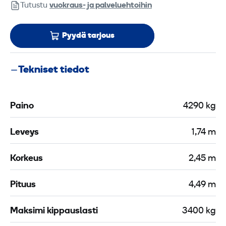
Tutustu
vuokraus- ja palveluehtoihin
Pyydä tarjous
Tekniset tiedot
Paino
4290 kg
Leveys
1,74 m
Korkeus
2,45 m
Pituus
4,49 m
Maksimi kippauslasti
3400 kg