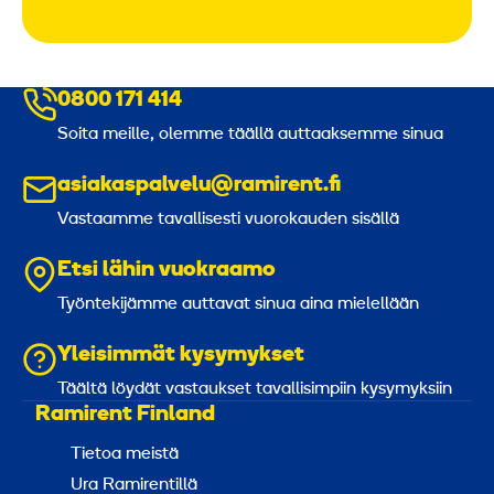
0800 171 414
Soita meille, olemme täällä auttaaksemme sinua
asiakaspalvelu@ramirent.fi
Vastaamme tavallisesti vuorokauden sisällä
Etsi lähin vuokraamo
Työntekijämme auttavat sinua aina mielellään
Yleisimmät kysymykset
Täältä löydät vastaukset tavallisimpiin kysymyksiin
Ramirent Finland
Tietoa meistä
Ura Ramirentillä