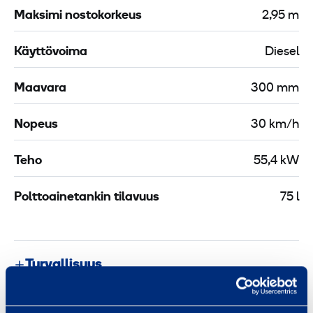
Maksimi nostokorkeus
2,95 m
Käyttövoima
Diesel
Maavara
300 mm
Nopeus
30 km/h
Teho
55,4 kW
Polttoainetankin tilavuus
75 l
Turvallisuus