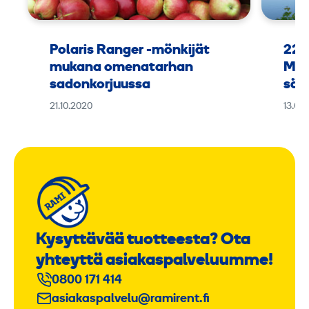
Polaris Ranger -mönkijät
225
mukana omenatarhan
Man
sadonkorjuussa
sää
21.10.2020
13.08
Kysyttävää tuotteesta? Ota
yhteyttä asiakaspalveluumme!
0800 171 414
asiakaspalvelu@ramirent.fi