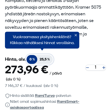
Kompakti, ketterä ja tehokas 5‑sarjan
pyöräkuormaaja ammattikäyttöön. Kramer 5075
yhdistää järeän nostokyvyn, erinomaisen
näkyvyyden ja pienen kääntösäteen, joten se
soveltuu erinomaisesti rakennustyömaille,
kunnossapitoon, materiaalinkäsittelyyn ja
Vuokraamassa yksityishenkilönä?
kiinteistönhuoltoon.
Klikkaa nähdäksesi hinnat verollisina.
Hinta, alv.
0 %
25,5 %
273,96 €
/ päivä
(alv 0 %)
7 146,37 €
/ kuukausi
(alv 0 %)
Hinta sisältää
RamiTurva
-palvelun
Näet omat sopimushintasi
RamiSmart-
asiakasportaalissa