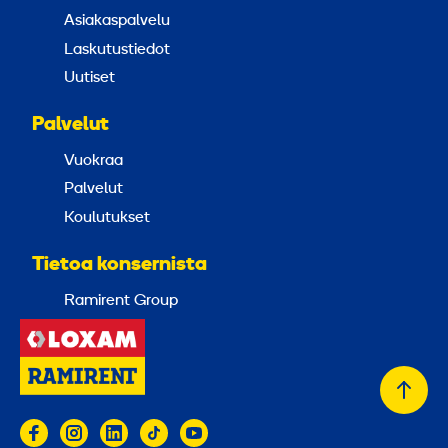
Asiakaspalvelu
Laskutustiedot
Uutiset
Palvelut
Vuokraa
Palvelut
Koulutukset
Tietoa konsernista
Ramirent Group
Takai
alkuu