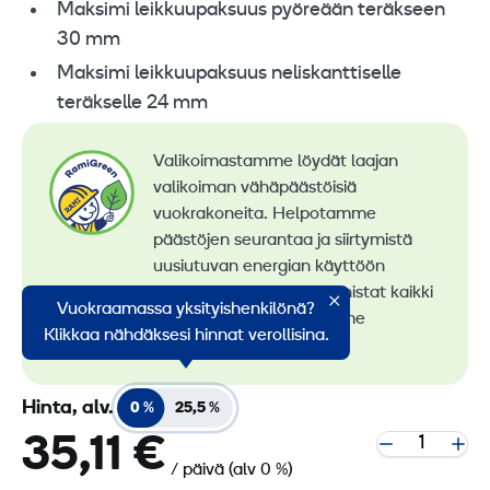
Maksimi leikkuupaksuus pyöreään teräkseen
30 mm
Maksimi leikkuupaksuus neliskanttiselle
teräkselle 24 mm
Valikoimastamme löydät laajan
valikoiman vähäpäästöisiä
vuokrakoneita. Helpotamme
päästöjen seurantaa ja siirtymistä
uusiutuvan energian käyttöön
konevuokrauksessa. Tunnistat kaikki
Vuokraamassa yksityishenkilönä?
vähäpäästöiset koneemme
Klikkaa nähdäksesi hinnat verollisina.
RamiGreen-merkistä
.
Hinta, alv.
0 %
25,5 %
35,11 €
/ päivä
(alv 0 %)