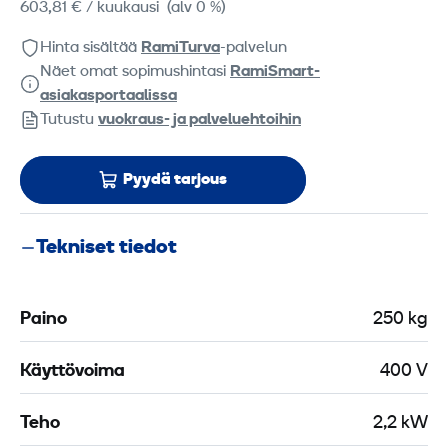
603,81 €
/ kuukausi
(alv 0 %)
Hinta sisältää
RamiTurva
-palvelun
Näet omat sopimushintasi
RamiSmart-
asiakasportaalissa
Tutustu
vuokraus- ja palveluehtoihin
Pyydä tarjous
Tekniset tiedot
Paino
250 kg
Käyttövoima
400 V
Teho
2,2 kW