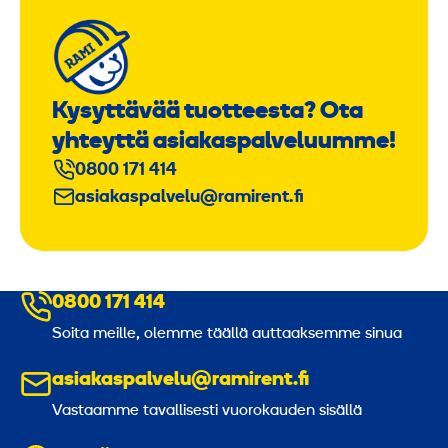
Kysyttävää tuotteesta? Ota
yhteyttä asiakaspalveluumme!
0800 171 414
asiakaspalvelu@ramirent.fi
0800 171 414
Soita meille, olemme täällä auttaaksemme sinua
asiakaspalvelu@ramirent.fi
Vastaamme tavallisesti vuorokauden sisällä