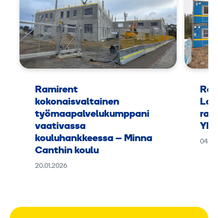
2
5
m
m
Ramirent
Ram
kokonaisvaltainen
Lap
työmaapalvelukumppani
rak
vaativassa
Yht
kouluhankkeessa – Minna
04.11
Canthin koulu
20.01.2026