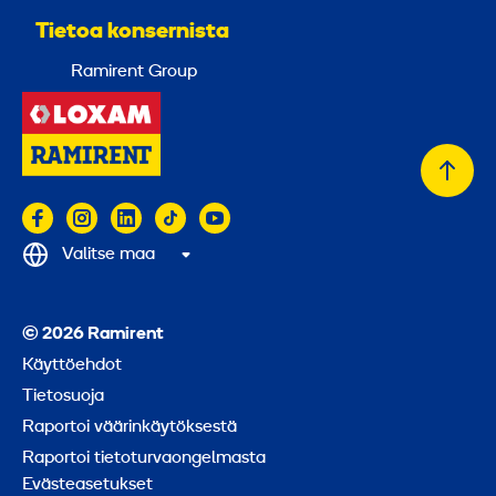
Tietoa konsernista
Ramirent Group
Takai
alkuu
Valitse maa
© 2026 Ramirent
Käyttöehdot
Tietosuoja
Raportoi väärinkäytöksestä
Raportoi tietoturvaongelmasta
Evästeasetukset