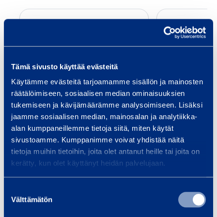
A
k
k
u
Tämä sivusto käyttää evästeitä
­
k
Käytämme evästeitä tarjoamamme sisällön ja mainosten
ä
räätälöimiseen, sosiaalisen median ominaisuuksien
Akku­käyttöinen
Raudan
tukemiseen ja kävijämäärämme analysoimiseen. Lisäksi
y
kierretanko- ja harja­
22 m
jaamme sosiaalisen median, mainosalan ja analytiikka-
t
teräs­leikkuri 25 mm
GMS
alan kumppaneillemme tietoja siitä, miten käytät
t
MAKITA DSC251
sivustoamme. Kumppanimme voivat yhdistää näitä
ö
tietoja muihin tietoihin, joita olet antanut heille tai joita on
i
kerätty, kun olet käyttänyt heidän palvelujaan.
40,96 €
31,10 €
/ päivä
(alv 0 %)
/ 
n
e
Suostumuksen
Lisää koriin
Lis
n
Välttämätön
valinta
k