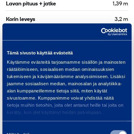
Lavan pituus + jatke
1,39 m
Korin leveys
3,2 m
Turvallisuus
Tämä sivusto käyttää evästeitä
Käytämme evästeitä tarjoamamme sisällön ja mainosten
räätälöimiseen, sosiaalisen median ominaisuuksien
Samankaltaisia tuotteita
tukemiseen ja kävijämäärämme analysoimiseen. Lisäksi
jaamme sosiaalisen median, mainosalan ja analytiikka-
alan kumppaneillemme tietoja siitä, miten käytät
sivustoamme. Kumppanimme voivat yhdistää näitä
H
tietoja muihin tietoihin, joita olet antanut heille tai joita on
e
kerätty, kun olet käyttänyt heidän palvelujaan.
n
k
Suostumuksen