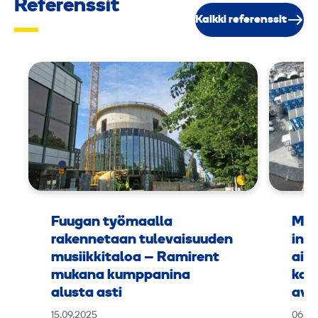
Referenssit
Kaikki referenssit
Fuugan työmaalla
Met
rakennetaan tulevaisuuden
inv
musiikkitaloa – Ramirent
aik
mukana kumppanina
kalu
alusta asti
ava
15.09.2025
06.09