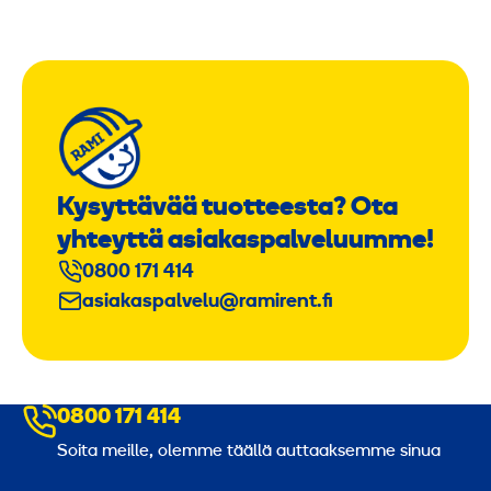
Kysyttävää tuotteesta? Ota
yhteyttä asiakaspalveluumme!
0800 171 414
asiakaspalvelu@ramirent.fi
0800 171 414
Soita meille, olemme täällä auttaaksemme sinua