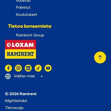
Vuokraa
Palvelut
Koulutukset
Tietoa konsernista
Ramirent Group
Takai
alkuu
Valitse maa
© 2026 Ramirent
Käyttöehdot
Tietosuoja