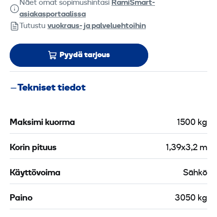
Näet omat sopimushintasi
RamiSmart-
asiakasportaalissa
Tutustu
vuokraus- ja palveluehtoihin
Pyydä tarjous
Tekniset tiedot
Maksimi kuorma
1500 kg
Korin pituus
1,39x3,2 m
Käyttövoima
Sähkö
Paino
3050 kg