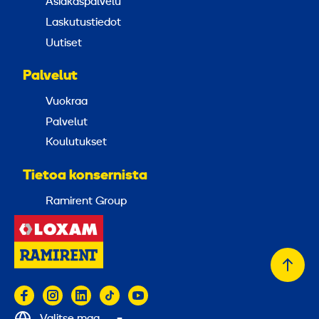
Asiakaspalvelu
Laskutustiedot
Uutiset
Palvelut
Vuokraa
Palvelut
Koulutukset
Tietoa konsernista
Ramirent Group
Takai
alkuu