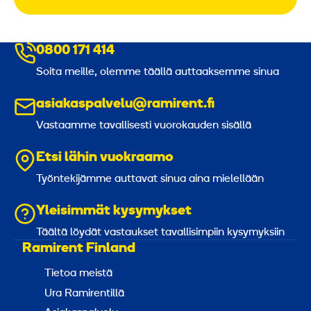
0800 171 414
Soita meille, olemme täällä auttaaksemme sinua
asiakaspalvelu@ramirent.fi
Vastaamme tavallisesti vuorokauden sisällä
Etsi lähin vuokraamo
Työntekijämme auttavat sinua aina mielellään
Yleisimmät kysymykset
Täältä löydät vastaukset tavallisimpiin kysymyksiin
Ramirent Finland
Tietoa meistä
Ura Ramirentillä