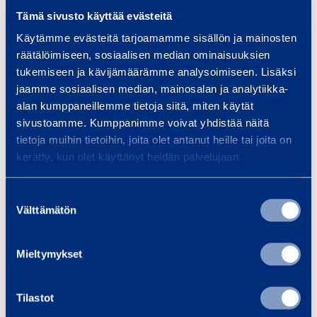
stressittömän…
silta
m
Tämä sivusto käyttää evästeitä
mu
m
Käytämme evästeitä tarjoamamme sisällön ja mainosten
räätälöimiseen, sosiaalisen median ominaisuuksien
tukemiseen ja kävijämäärämme analysoimiseen. Lisäksi
Lue lisää
Lue 
jaamme sosiaalisen median, mainosalan ja analytiikka-
alan kumppaneillemme tietoja siitä, miten käytät
sivustoamme. Kumppanimme voivat yhdistää näitä
tietoja muihin tietoihin, joita olet antanut heille tai joita on
kerätty, kun olet käyttänyt heidän palvelujaan.
Koulutukset
Kaikki koulutukset
Suostumuksen
Välttämätön
valinta
P
Mieltymykset
ö
E
l
n
y
si
Tilastot
n
a