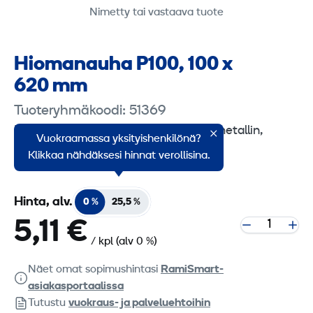
Nimetty tai vastaava tuote
Hioma­nauha P100, 100 x
620 mm
Tuoteryhmäkoodi: 51369
Korkealaatuinen hiomanauha puun, metallin,
Vuokraamassa yksityishenkilönä?
muovin yms. hiontaan.
Klikkaa nähdäksesi hinnat verollisina.
Hinta, alv.
0 %
25,5 %
5,11 €
/ kpl
(alv 0 %)
Näet omat sopimushintasi
RamiSmart-
asiakasportaalissa
Tutustu
vuokraus- ja palveluehtoihin