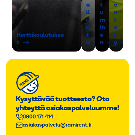
a
t
e
ll
u
n
i
m
t
n
in
e
Korttikoulutukse
t
e
l
t
a
n
y
Kysyttävää tuotteesta? Ota
yhteyttä asiakaspalveluumme!
0800 171 414
asiakaspalvelu@ramirent.fi